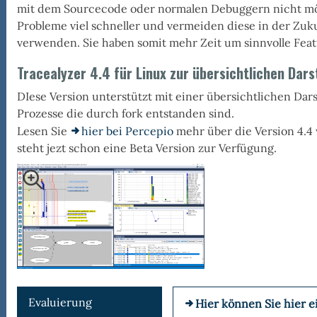
mit dem Sourcecode oder normalen Debuggern nicht mö
Probleme viel schneller und vermeiden diese in der Zuk
tronik
verwenden. Sie haben somit mehr Zeit um sinnvolle Feat
Tracealyzer 4.4 für Linux zur übersichtlichen Dars
DIese Version unterstützt mit einer übersichtlichen Dar
Prozesse die durch fork entstanden sind.
Lesen Sie
hier bei Percepio
mehr über die Version 4.4
steht jezt schon eine Beta Version zur Verfügung.
ealyzer
Evaluierung
Hier können Sie hier ei