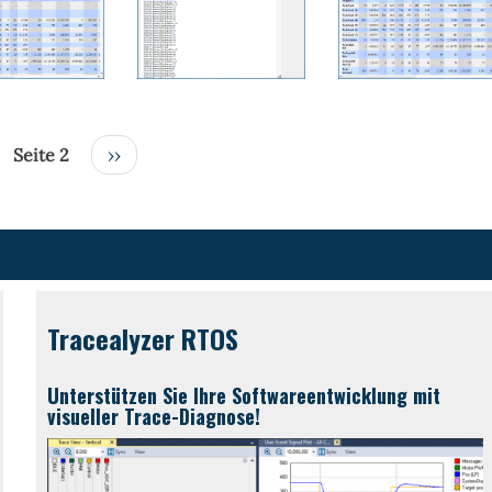
erige
Seite 2
Nächste
››
e
Seite
Tracealyzer RTOS
Unterstützen Sie Ihre Softwareentwicklung mit
visueller Trace-Diagnose!