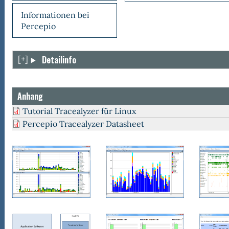
Informationen bei
Percepio
Show
Detailinfo
ealyzer
Anhang
ntlichen
Tutorial Tracealyzer für Linux
iterungen
Percepio Tracealyzer Datasheet
x-
ts
ügbar