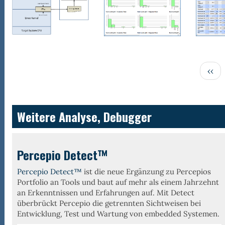
m
chen
ickelt
gcomputer
Seitennummerierung
Vorh
‹‹
ealyzer
Seit
ealyzer
2
gegeben
Weitere Analyse, Debugger
Percepio Detect™
Percepio Detect™
ist die neue Ergänzung zu Percepios
Portfolio an Tools und baut auf mehr als einem Jahrzehnt
an Erkenntnissen und Erfahrungen auf. Mit Detect
überbrückt Percepio die getrennten Sichtweisen bei
Entwicklung, Test und Wartung von embedded Systemen.