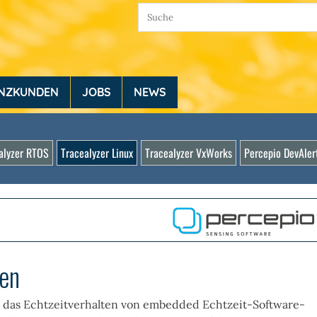
ENZKUNDEN
JOBS
NEWS
alyzer RTOS
Tracealyzer Linux
Tracealyzer VxWorks
Percepio DevAle
nen
it das Echtzeitverhalten von embedded Echtzeit-Software-