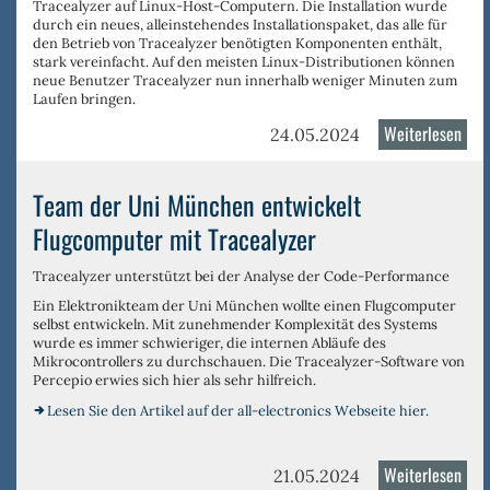
Tracealyzer auf Linux-Host-Computern. Die Installation wurde
durch ein neues, alleinstehendes Installationspaket, das alle für
den Betrieb von Tracealyzer benötigten Komponenten enthält,
stark vereinfacht. Auf den meisten Linux-Distributionen können
neue Benutzer Tracealyzer nun innerhalb weniger Minuten zum
Laufen bringen.
Weiterlesen
über
24.05.2024
Trac
4.9
Team der Uni München entwickelt
mit
Flugcomputer mit Tracealyzer
wese
Erwe
Tracealyzer unterstützt bei der Analyse der Code-Performance
für
Ein Elektronikteam der Uni München wollte einen Flugcomputer
Linu
selbst entwickeln. Mit zunehmender Komplexität des Systems
Hos
wurde es immer schwieriger, die internen Abläufe des
Mikrocontrollers zu durchschauen. Die Tracealyzer-Software von
verf
Percepio erwies sich hier als sehr hilfreich.
Lesen Sie den Artikel auf der all-electronics Webseite hier.
Weiterlesen
über
21.05.2024