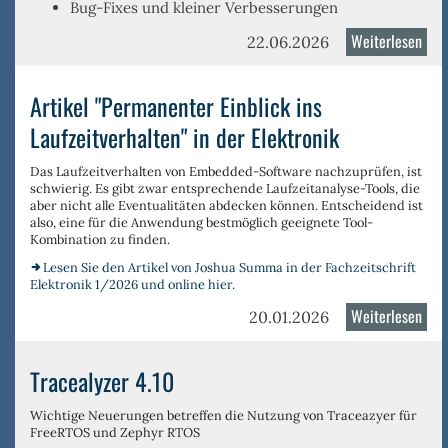
Bug-Fixes und kleiner Verbesserungen
Weiterlesen
über
22.06.2026
Trac
4.12
Artikel "Permanenter Einblick ins
Laufzeitverhalten" in der Elektronik
Das Laufzeitverhalten von Embedded-Software nachzuprüfen, ist
schwierig. Es gibt zwar entsprechende Laufzeitanalyse-Tools, die
aber nicht alle Eventualitäten abdecken können. Entscheidend ist
also, eine für die Anwendung bestmöglich geeignete Tool-
Kombination zu finden.
Lesen Sie den Artikel von Joshua Summa in der Fachzeitschrift
Elektronik 1/2026 und online hier.
Weiterlesen
über
20.01.2026
Arti
"Pe
Tracealyzer 4.10
Einb
ins
Wichtige Neuerungen betreffen die Nutzung von Traceazyer für
FreeRTOS und
Zephyr RTOS
Lauf