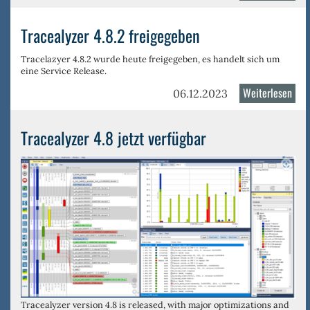
Tea
der
Tracealyzer 4.8.2 freigegeben
Uni
Mün
Tracelazyer 4.8.2
wurde heute freigegeben, es handelt sich um
eine Service Release.
entw
Flu
Weiterlesen
über
06.12.2023
mit
Trac
Trac
4.8.
Tracealyzer 4.8 jetzt verfügbar
frei
Tracealyzer version 4.8 is
released, with major optimizations and