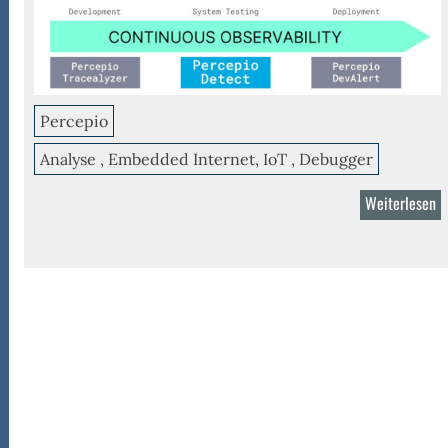
ealyzer
Percepio
t
ügbar
Analyse , Embedded Internet, IoT , Debugger
Weiterlesen
ü
P
D