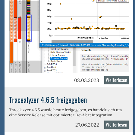
Weiterlesen
über
08.03.2023
Trac
4.7,
Tracealyzer 4.6.5 freigegeben
jetz
auc
Tracelazyer 4.6.5
wurde heute freigegeben, es handelt sich um
eine Service Release mit optimierter DevAlert Integration.
für
Bare
Weiterlesen
über
27.06.2022
Meta
Trac