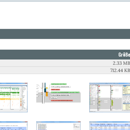
Größ
2.33 M
712.44 K