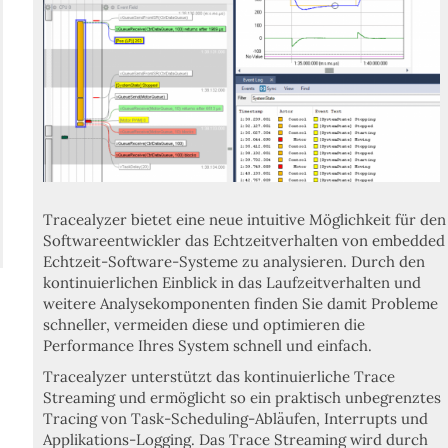
ber
Tracealyzer bietet eine neue intuitive Möglichkeit für den
ercepio
Softwareentwickler das Echtzeitverhalten von embedded
etect™
Echtzeit-Software-Systeme zu analysieren. Durch den
kontinuierlichen Einblick in das Laufzeitverhalten und
weitere Analysekomponenten
finden
Sie damit
Probleme
schneller
, vermeiden diese und o
ptimieren die
Performance
Ihres System schnell und einfach.
Tracealyzer
unterstützt das
kontinuierliche Trace
Streaming
und ermöglicht so ein praktisch unbegrenztes
Tracing von Task-Scheduling-Abläufen, Interrupts und
Applikations-Logging. Das Trace Streaming wird durch