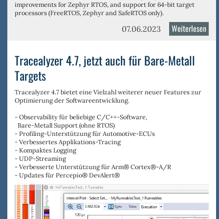
improvements for Zephyr RTOS, and
support for 64-bit target
processors
(FreeRTOS, Zephyr and SafeRTOS only).
Weiterlesen
über
07.06.2023
Trac
4.8
Tracealyzer 4.7, jetzt auch für Bare-Metall
jetz
Targets
verf
Tracealyzer 4.7 bietet eine Vielzahl weiterer neuer Features zur
Optimierung der Softwareentwicklung.
- Observability für beliebige C/C++-Software,
Bare-Metall Support (ohne RTOS)
- Profiling-Unterstützung für Automotive-ECUs
- Verbessertes Applikations-Tracing
- Kompaktes Logging
- UDP-Streaming
- Verbesserte Unterstützung für Arm® Cortex®-A/R
- Updates für Percepio® DevAlert®