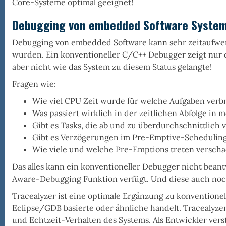
Core-Systeme
optimal geeignet!
Debugging von embedded Software Syste
ealyzer
Debugging von embedded Software kann sehr zeitaufwend
wurden. Ein konventioneller C/C++ Debugger zeigt nur d
aber nicht wie das System zu diesem Status gelangte!
Fragen wie:
Wie viel CPU Zeit wurde für welche Aufgaben verb
Was passiert wirklich in der zeitlichen Abfolge in
Gibt es Tasks, die ab und zu überdurchschnittlich v
Gibt es Verzögerungen im Pre-Emptive-Scheduling
Wie viele und welche Pre-Emptions treten verscha
Das alles kann ein konventioneller Debugger nicht bean
kel
Aware-Debugging Funktion verfügt. Und diese auch noch
rmanenter
lick
Tracealyzer ist eine optimale Ergänzung zu konventione
Eclipse/GDB basierte oder ähnliche handelt. Tracealyzer l
zeitverhalten"
und Echtzeit-Verhalten des Systems. Als Entwickler verst