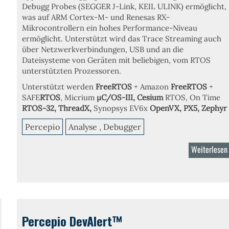
Debugg Probes
(
SEGGER J-Link
,
KEIL ULINK
) ermöglicht,
was auf ARM Cortex-M- und Renesas RX-
Mikrocontrollern ein hohes Performance-Niveau
ermöglicht. Unterstützt wird das Trace Streaming auch
über
Netzwerkverbindungen, USB
und an die
Dateisysteme
von Geräten mit beliebigen, vom RTOS
unterstützten Prozessoren.
Unterstützt werden
FreeRTOS
+ Amazon
FreeRTOS
+
SAFE
RTOS
, Micrium
µC/OS-III,
Cesium
RTOS, On Time
RTOS-32
,
ThreadX,
Synopsys EV6x
OpenVX,
PX5, Zephyr
Percepio
Analyse , Debugger
Weiterlesen
Percepio DevAlert™