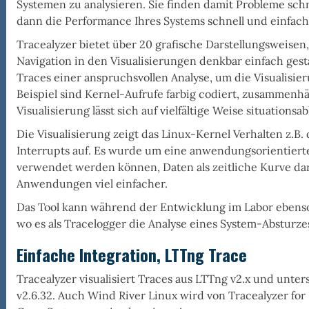
Systemen zu analysieren. Sie finden damit Probleme schn
dann die Performance Ihres Systems schnell und einfach
Tracealyzer bietet
über 20 grafische Darstellungsweisen
Navigation in den Visualisierungen denkbar einfach gest
epio
Traces einer anspruchsvollen Analyse, um die Visualisie
Beispiel sind Kernel-Aufrufe farbig codiert, zusammenh
Visualisierung lässt sich auf vielfältige Weise situations
Die
Visualisierung zeigt das Linux-Kernel Verhalten
z.B.
Interrupts auf. Es wurde um eine
anwendungsorientierte
verwendet werden können, Daten als zeitliche Kurve da
Anwendungen viel einfacher.
Das Tool kann während der
Entwicklung im Labor
ebens
wo es als Tracelogger die Analyse eines System-Absturzes
Einfache Integration, LTTng Trace
Tracealyzer visualisiert Traces aus
LTTng v2.x
und unters
v2.6.32. Auch
Wind River Linux
wird von Tracealyzer for