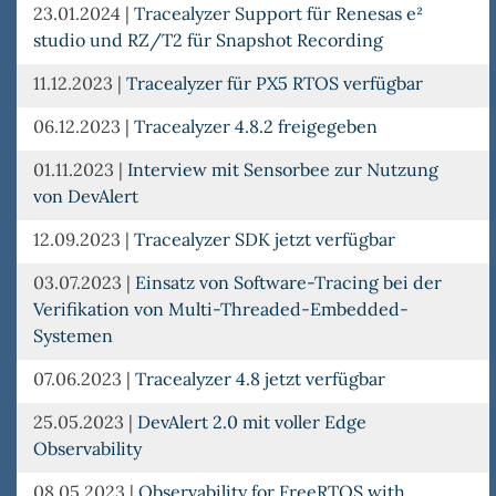
23.01.2024
|
Tracealyzer Support für Renesas e²
studio und RZ/T2 für Snapshot Recording
11.12.2023
|
Tracealyzer für PX5 RTOS verfügbar
06.12.2023
|
Tracealyzer 4.8.2 freigegeben
01.11.2023
|
Interview mit Sensorbee zur Nutzung
von DevAlert
12.09.2023
|
Tracealyzer SDK jetzt verfügbar
03.07.2023
|
Einsatz von Software-Tracing bei der
Verifikation von Multi-Threaded-Embedded-
Systemen
07.06.2023
|
Tracealyzer 4.8 jetzt verfügbar
25.05.2023
|
DevAlert 2.0 mit voller Edge
Observability
08.05.2023
|
Observability for FreeRTOS with