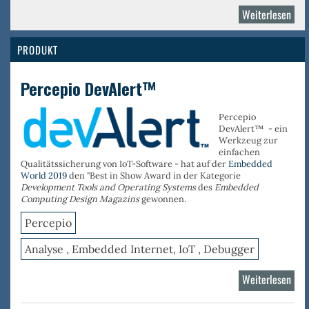
Weiterlesen
über
Perc
PRODUKT
Percepio DevAlert™
Percepio
DevAlert™ - ein
Werkzeug zur
einfachen
Qualitätssicherung von IoT-Software - hat auf der
Embedded
World 2019
den "Best in Show Award in der Kategorie
Development Tools and Operating Systems
des
Embedded
Computing Design Magazins
gewonnen.
Percepio
Analyse , Embedded Internet, IoT , Debugger
Weiterlesen
über
Perc