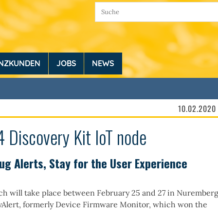
ENZKUNDEN
JOBS
NEWS
10.02.2020
Discovery Kit IoT node
g Alerts, Stay for the User Experience
ch will take place between February 25 and 27 in Nurember
vAlert, formerly Device Firmware Monitor, which won the