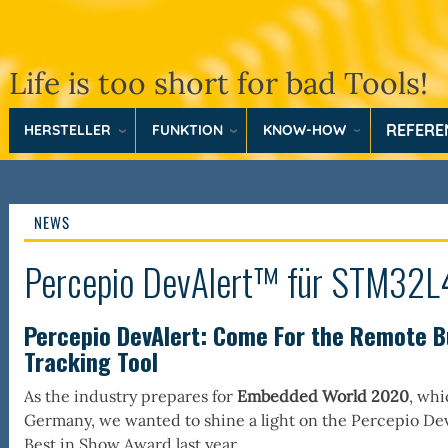
Life is too short for bad Tools!
REFER
HERSTELLER
FUNKTION
KNOW-HOW
NEWS
Percepio DevAlert™ für STM32L4 
Percepio DevAlert: Come For the Remote Bu
Tracking Tool
As the industry prepares for
Embedded World 2020
, whi
Germany, we wanted to shine a light on the Percepio De
Best in Show Award last year.