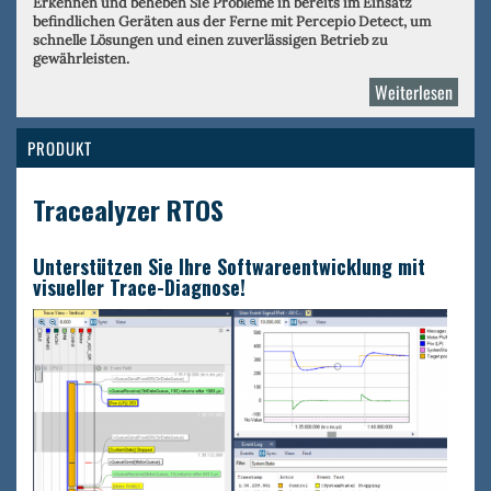
Erkennen und beheben Sie Probleme in bereits im Einsatz
befindlichen Geräten aus der Ferne mit Percepio Detect, um
schnelle Lösungen und einen zuverlässigen Betrieb zu
gewährleisten.
Weiterlesen
über
Perce
PRODUKT
Tracealyzer RTOS
Unterstützen Sie Ihre Softwareentwicklung mit
visueller Trace-Diagnose!