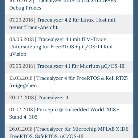
16.10.2018
|
Tracealyzer unterstützt STLINK-V3
Debug Probes
07.09.2018
|
Tracealyzer 4.2 für Linux-Host mit
neuer Trace-Ansicht
08.05.2018
|
Tracealyzer 4.1 mit ITM-Trace
Untersützung für FreeRTOS + µC/OS-III Keil
µVision
07.05.2018
|
Tracealyzer 4.1 für Micrium µC/OS-III
13.03.2018
|
Tracealyzer 4 für FreeRTOS & Keil RTX5
freigegeben
20.02.2018
|
Tracealyzer 4
01.02.2018
|
Percepio @ Embedded World 2018 -
Stand 4-305
26.01.2018
|
Tracealyzer für Microchip MPLAB X IDE
FreeRTOS, SafeRTOS, µC/OS-III