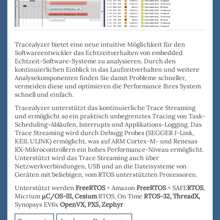
Tracealyzer bietet eine neue intuitive Möglichkeit für den
Softwareentwickler das Echtzeitverhalten von embedded
Echtzeit-Software-Systeme zu analysieren. Durch den
kontinuierlichen Einblick in das Laufzeitverhalten und weitere
Analysekomponenten
finden
Sie damit
Probleme schneller
,
vermeiden diese und o
ptimieren die Performance
Ihres System
schnell und einfach.
Tracealyzer
unterstützt das
kontinuierliche Trace Streaming
und ermöglicht so ein praktisch unbegrenztes Tracing von Task-
Scheduling-Abläufen, Interrupts und Applikations-Logging. Das
Trace Streaming wird durch
Debugg Probes
(
SEGGER J-Link
,
KEIL ULINK
) ermöglicht, was auf ARM Cortex-M- und Renesas
RX-Mikrocontrollern ein hohes Performance-Niveau ermöglicht.
Unterstützt wird das Trace Streaming auch über
Netzwerkverbindungen, USB
und an die
Dateisysteme
von
Geräten mit beliebigen, vom RTOS unterstützten Prozessoren.
Unterstützt werden
FreeRTOS
+ Amazon
FreeRTOS
+ SAFE
RTOS
,
Micrium
µC/OS-III,
Cesium
RTOS, On Time
RTOS-32
,
ThreadX,
Synopsys EV6x
OpenVX,
PX5, Zephyr