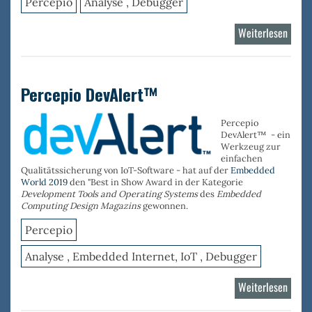
Percepio
Analyse , Debugger
Weiterlesen
über
Trace
RTOS
Percepio DevAlert™
Percepio
DevAlert™ - ein
Werkzeug zur
einfachen
Qualitätssicherung von IoT-Software - hat auf der
Embedded
World 2019
den "Best in Show Award in der Kategorie
Development Tools and Operating Systems
des
Embedded
Computing Design Magazins
gewonnen.
Percepio
Analyse , Embedded Internet, IoT , Debugger
Weiterlesen
über
Perce