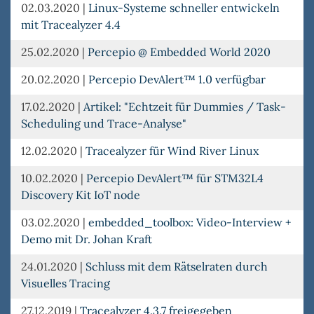
02.03.2020
|
Linux-Systeme schneller entwickeln
mit Tracealyzer 4.4
25.02.2020
|
Percepio @ Embedded World 2020
20.02.2020
|
Percepio DevAlert™ 1.0 verfügbar
17.02.2020
|
Artikel: "Echtzeit für Dummies / Task-
Scheduling und Trace-Analyse"
12.02.2020
|
Tracealyzer für Wind River Linux
10.02.2020
|
Percepio DevAlert™ für STM32L4
Discovery Kit IoT node
03.02.2020
|
embedded_toolbox: Video-Interview +
Demo mit Dr. Johan Kraft
24.01.2020
|
Schluss mit dem Rätselraten durch
Visuelles Tracing
27.12.2019
|
Tracealyzer 4.3.7 freigegeben