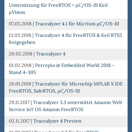
Untersützung für FreeRTOS + µC/OS-III Keil
µVision
07.05.2018
|
Tracealyzer 4.1 für Micrium µC/OS-III
13.03.2018
|
Tracealyzer 4 für FreeRTOS & Keil RTX5
freigegeben
20.02.2018
|
Tracealyzer 4
01.02.2018
|
Percepio @ Embedded World 2018 -
Stand 4-305
26.01.2018
|
Tracealyzer für Microchip MPLAB X IDE
FreeRTOS, SafeRTOS, µC/OS-III
29.11.2017
|
Tracealyzer 3.3 unterstützt Amazon Web
Service IoT OS Amazon FreeRTOS
02.11.2017
|
Tracealyzer 4 Preview