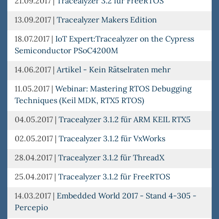
21.09.2017
|
Tracealyzer 3.2 für FreeRTOS
13.09.2017
|
Tracealyzer Makers Edition
18.07.2017
|
IoT Expert:Tracealyzer on the Cypress
Semiconductor PSoC4200M
14.06.2017
|
Artikel - Kein Rätselraten mehr
11.05.2017
|
Webinar: Mastering RTOS Debugging
Techniques (Keil MDK, RTX5 RTOS)
04.05.2017
|
Tracealyzer 3.1.2 für ARM KEIL RTX5
02.05.2017
|
Tracealyzer 3.1.2 für VxWorks
28.04.2017
|
Tracealyzer 3.1.2 für ThreadX
25.04.2017
|
Tracealyzer 3.1.2 für FreeRTOS
14.03.2017
|
Embedded World 2017 - Stand 4-305 -
Percepio