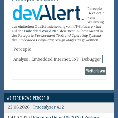
Percepio
DevAlert™
- ein
Werkzeug
zur einfachen Qualitätssicherung von IoT-Software - hat
auf der
Embedded World 2019
den "Best in Show Award in
der Kategorie
Development Tools and Operating Systems
des
Embedded Computing Design Magazins
gewonnen.
Percepio
Analyse , Embedded Internet, IoT , Debugger
Weiterlesen
über
Percepi
DevAler
WEITERE NEWS PERCEPIO
22.06.2026
|
Tracealyzer 4.12
09.06.2026
|
Percepio Detect™ 2026.1 Release: