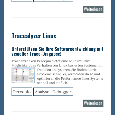
Weiterlesen
über
Tracealy
RTOS
Tracealyzer Linux
Unterstützen Sie Ihre Softwareentwicklung mit
visueller Trace-Diagnose!
Tracealyzer von Percepio bietet eine neue intuitive
Möglichkeit das Verhalten von Linux basierten Systemen im
Detail zu analysieren. Sie finden
damit
Probleme schneller, vermeiden diese und
optimieren die Performance Ihres Systems
schnell und einfach.
Percepio
Analyse , Debugger
Weiterlesen
über
Tracealy