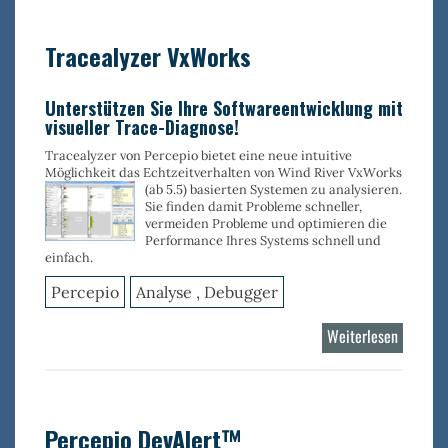
Linux
Tracealyzer VxWorks
Unterstützen Sie Ihre Softwareentwicklung mit
visueller Trace-Diagnose!
Tracealyzer von Percepio bietet eine neue intuitive
Möglichkeit das Echtzeitverhalten von Wind River VxWorks
(ab 5.5) basierten Systemen zu
analysieren.
Sie finden damit Probleme schneller,
vermeiden Probleme und optimieren die
Performance Ihres Systems schnell und
einfach.
Percepio
Analyse , Debugger
Weiterlesen
über
Tracealy
VxWork
Percepio DevAlert™