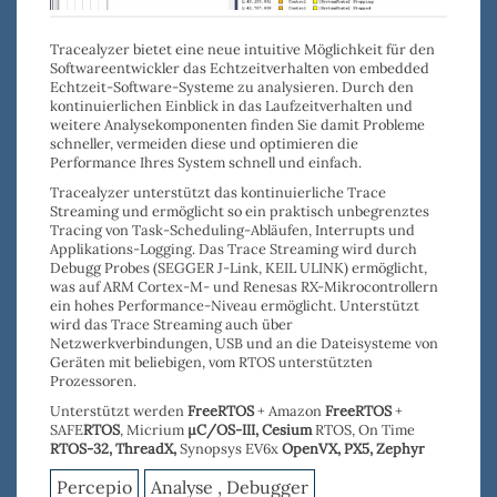
Tracealyzer bietet eine neue intuitive Möglichkeit für den
Softwareentwickler das Echtzeitverhalten von embedded
Echtzeit-Software-Systeme zu analysieren. Durch den
kontinuierlichen Einblick in das Laufzeitverhalten und
weitere Analysekomponenten
finden
Sie damit
Probleme
schneller
, vermeiden diese und o
ptimieren die
Performance
Ihres System schnell und einfach.
Tracealyzer
unterstützt das
kontinuierliche Trace
Streaming
und ermöglicht so ein praktisch unbegrenztes
Tracing von Task-Scheduling-Abläufen, Interrupts und
Applikations-Logging. Das Trace Streaming wird durch
Debugg Probes
(
SEGGER J-Link
,
KEIL ULINK
) ermöglicht,
was auf ARM Cortex-M- und Renesas RX-Mikrocontrollern
ein hohes Performance-Niveau ermöglicht. Unterstützt
wird das Trace Streaming auch über
Netzwerkverbindungen, USB
und an die
Dateisysteme
von
Geräten mit beliebigen, vom RTOS unterstützten
Prozessoren.
Unterstützt werden
FreeRTOS
+ Amazon
FreeRTOS
+
SAFE
RTOS
, Micrium
µC/OS-III,
Cesium
RTOS, On Time
RTOS-32
,
ThreadX,
Synopsys EV6x
OpenVX,
PX5, Zephyr
Percepio
Analyse , Debugger