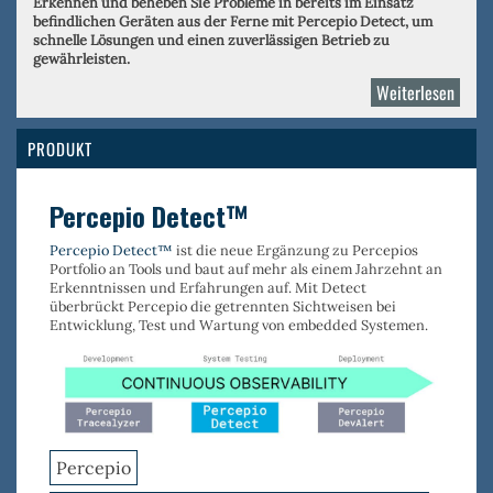
Erkennen und beheben Sie Probleme in bereits im Einsatz
befindlichen Geräten aus der Ferne mit Percepio Detect, um
schnelle Lösungen und einen zuverlässigen Betrieb zu
gewährleisten.
Weiterlesen
über
Perce
PRODUKT
Percepio Detect™
Percepio Detect™
ist die neue Ergänzung zu Percepios
Portfolio an Tools und baut auf mehr als einem Jahrzehnt an
Erkenntnissen und Erfahrungen auf. Mit Detect
überbrückt Percepio die getrennten Sichtweisen bei
Entwicklung, Test und Wartung von embedded Systemen.
Percepio