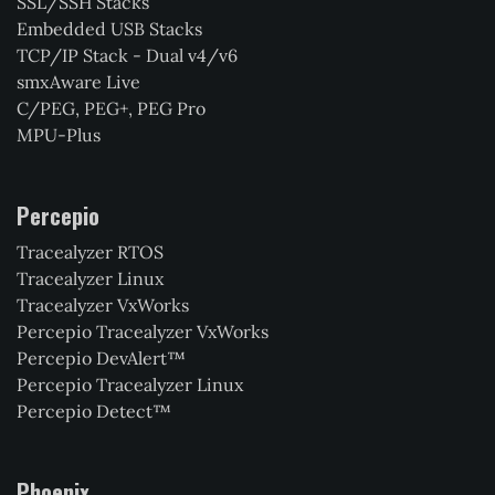
SSL/SSH Stacks
Embedded USB Stacks
TCP/IP Stack - Dual v4/v6
smxAware Live
C/PEG, PEG+, PEG Pro
MPU-Plus
Percepio
Tracealyzer RTOS
Tracealyzer Linux
Tracealyzer VxWorks
Percepio Tracealyzer VxWorks
Percepio DevAlert™
Percepio Tracealyzer Linux
Percepio Detect™
Phoenix