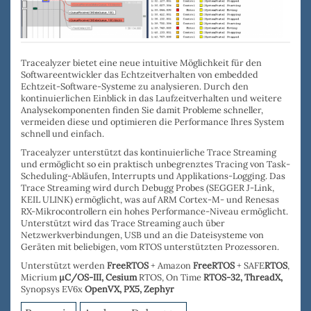
Tracealyzer bietet eine neue intuitive Möglichkeit für den
Softwareentwickler das Echtzeitverhalten von embedded
Echtzeit-Software-Systeme zu analysieren. Durch den
kontinuierlichen Einblick in das Laufzeitverhalten und weitere
Analysekomponenten
finden
Sie damit
Probleme schneller
,
vermeiden diese und o
ptimieren die Performance
Ihres System
schnell und einfach.
Tracealyzer
unterstützt das
kontinuierliche Trace Streaming
und ermöglicht so ein praktisch unbegrenztes Tracing von Task-
Scheduling-Abläufen, Interrupts und Applikations-Logging. Das
Trace Streaming wird durch
Debugg Probes
(
SEGGER J-Link
,
KEIL ULINK
) ermöglicht, was auf ARM Cortex-M- und Renesas
RX-Mikrocontrollern ein hohes Performance-Niveau ermöglicht.
Unterstützt wird das Trace Streaming auch über
Netzwerkverbindungen, USB
und an die
Dateisysteme
von
Geräten mit beliebigen, vom RTOS unterstützten Prozessoren.
Unterstützt werden
FreeRTOS
+ Amazon
FreeRTOS
+ SAFE
RTOS
,
Micrium
µC/OS-III,
Cesium
RTOS, On Time
RTOS-32
,
ThreadX,
Synopsys EV6x
OpenVX,
PX5, Zephyr