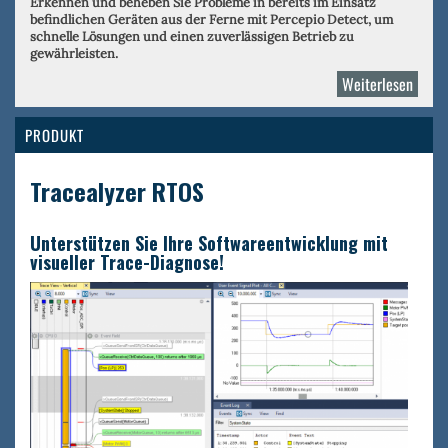
Erkennen und beheben Sie Probleme in bereits im Einsatz
befindlichen Geräten aus der Ferne mit Percepio Detect, um
schnelle Lösungen und einen zuverlässigen Betrieb zu
gewährleisten.
Weiterlesen
über
Perce
PRODUKT
Tracealyzer RTOS
Unterstützen Sie Ihre Softwareentwicklung mit
visueller Trace-Diagnose!