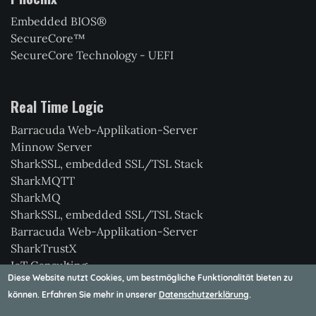
Embedded BIOS®
SecureCore™
SecureCore Technology - UEFI
Real Time Logic
Barracuda Web-Applikation-Server
Minnow Server
SharkSSL, embedded SSL/TSL Stack
SharkMQTT
SharkMQ
SharkSSL, embedded SSL/TSL Stack
Barracuda Web-Applikation-Server
SharkTrustX
IoT Consulting
Diese Website nutzt Cookies, um bestmögliche Funktionalität bieten zu
Xedge
können. Erfahren Sie mehr in unserer
Datenschutzerklärung
.