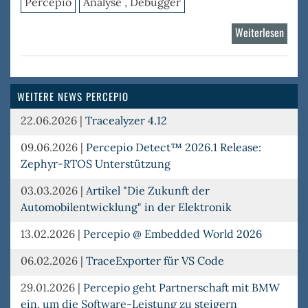
Percepio
Analyse , Debugger
Weiterlesen
über
Trace
RTOS
WEITERE NEWS PERCEPIO
22.06.2026
|
Tracealyzer 4.12
09.06.2026
|
Percepio Detect™ 2026.1 Release:
Zephyr-RTOS Unterstützung
03.03.2026
|
Artikel "Die Zukunft der
Automobilentwicklung" in der Elektronik
13.02.2026
|
Percepio @ Embedded World 2026
06.02.2026
|
TraceExporter für VS Code
29.01.2026
|
Percepio geht Partnerschaft mit BMW
ein, um die Software-Leistung zu steigern