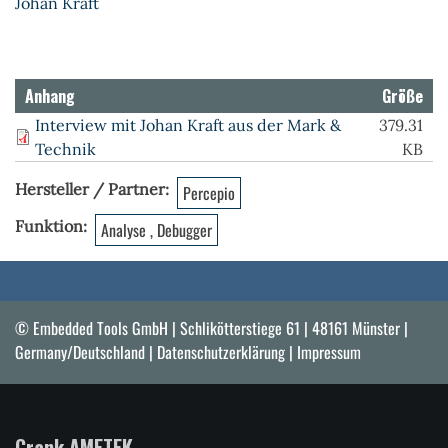
Johan Kraft
Anhang
Größe
Interview mit Johan Kraft aus der Mark &
379.31
Technik
KB
Hersteller / Partner
Percepio
Funktion
Analyse , Debugger
© Embedded Tools GmbH | Schlikötterstiege 61 | 48161 Münster |
Germany/Deutschland |
Datenschutzerklärung
|
Impressum
Crank AMETEK