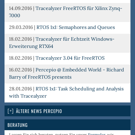
14.09.2016
|
Tracealyzer FreeRTOS für Xilinx Zynq-
7000
29.03.2016
|
RTOS 1x1: Semaphores and Queues
18.02.2016
|
Tracealyzer für Echtzeit Windows-
Erweiterung RTX64
18.02.2016
|
Tracealyzer 3.04 für FreeRTOS
16.02.2016
|
Percepio @ Embedded World - Richard
Barry of FreeRTOS presents
28.01.2016
|
RTOS 1x1: Task Scheduling and Analysis
with Tracealyzer
ÄLTERE NEWS PERCEPIO
BERATUNG
Lassen Sie sich beraten, nutzen Sie unser
Formular
, wir