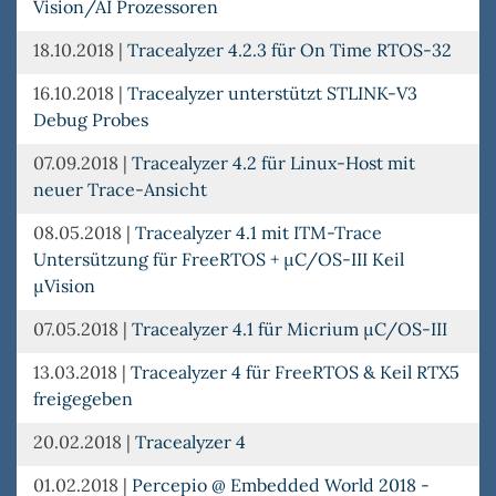
Vision/AI Prozessoren
18.10.2018
|
Tracealyzer 4.2.3 für On Time RTOS-32
16.10.2018
|
Tracealyzer unterstützt STLINK-V3
Debug Probes
07.09.2018
|
Tracealyzer 4.2 für Linux-Host mit
neuer Trace-Ansicht
08.05.2018
|
Tracealyzer 4.1 mit ITM-Trace
Untersützung für FreeRTOS + µC/OS-III Keil
µVision
07.05.2018
|
Tracealyzer 4.1 für Micrium µC/OS-III
13.03.2018
|
Tracealyzer 4 für FreeRTOS & Keil RTX5
freigegeben
20.02.2018
|
Tracealyzer 4
01.02.2018
|
Percepio @ Embedded World 2018 -