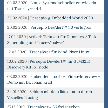
02.03.2020
|
Linux-Systeme schneller entwickeln
mit Tracealyzer 4.4
25.02.2020
|
Percepio @ Embedded World 2020
20.02.2020
|
Percepio DevAlert™ 1.0 verfügbar
17.02.2020
|
Artikel: "Echtzeit für Dummies / Task-
Scheduling und Trace-Analyse"
12.02.2020
|
Tracealyzer für Wind River Linux
10.02.2020
|
Percepio DevAlert™ für STM32L4
Discovery Kit IoT node
03.02.2020
|
embedded_toolbox: Video-Interview +
Demo mit Dr. Johan Kraft
24.01.2020
|
Schluss mit dem Rätselraten durch
Visuelles Tracing
27.12.2019
|
Tracealyzer 4.3.7 freigegeben