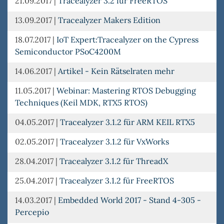
21.09.2017
|
Tracealyzer 3.2 für FreeRTOS
13.09.2017
|
Tracealyzer Makers Edition
18.07.2017
|
IoT Expert:Tracealyzer on the Cypress
Semiconductor PSoC4200M
14.06.2017
|
Artikel - Kein Rätselraten mehr
11.05.2017
|
Webinar: Mastering RTOS Debugging
Techniques (Keil MDK, RTX5 RTOS)
04.05.2017
|
Tracealyzer 3.1.2 für ARM KEIL RTX5
02.05.2017
|
Tracealyzer 3.1.2 für VxWorks
28.04.2017
|
Tracealyzer 3.1.2 für ThreadX
25.04.2017
|
Tracealyzer 3.1.2 für FreeRTOS
14.03.2017
|
Embedded World 2017 - Stand 4-305 -
Percepio