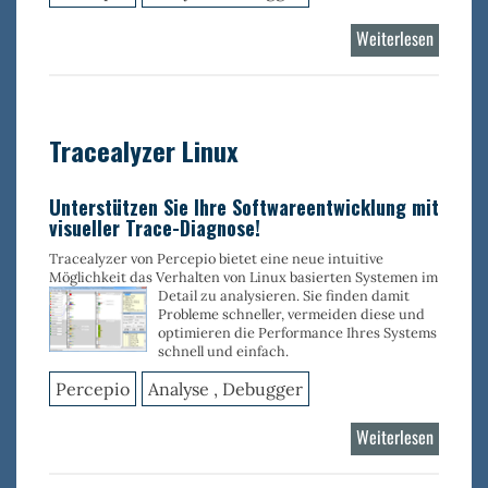
Weiterlesen
über
Tracealy
RTOS
Tracealyzer Linux
Unterstützen Sie Ihre Softwareentwicklung mit
visueller Trace-Diagnose!
Tracealyzer von Percepio bietet eine neue intuitive
Möglichkeit das Verhalten von Linux basierten Systemen im
Detail zu analysieren. Sie finden
damit
Probleme schneller, vermeiden diese und
optimieren die Performance Ihres Systems
schnell und einfach.
Percepio
Analyse , Debugger
Weiterlesen
über
Tracealy