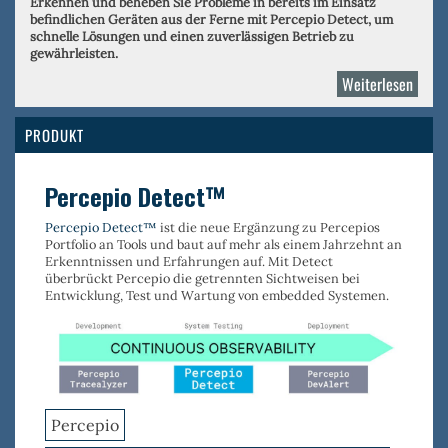
Erkennen und beheben Sie Probleme in bereits im Einsatz
befindlichen Geräten aus der Ferne mit Percepio Detect, um
schnelle Lösungen und einen zuverlässigen Betrieb zu
gewährleisten.
Weiterlesen
über
Perce
PRODUKT
Percepio Detect™
Percepio Detect™
ist die neue Ergänzung zu Percepios
Portfolio an Tools und baut auf mehr als einem Jahrzehnt an
Erkenntnissen und Erfahrungen auf. Mit Detect
überbrückt Percepio die getrennten Sichtweisen bei
Entwicklung, Test und Wartung von embedded Systemen.
Percepio