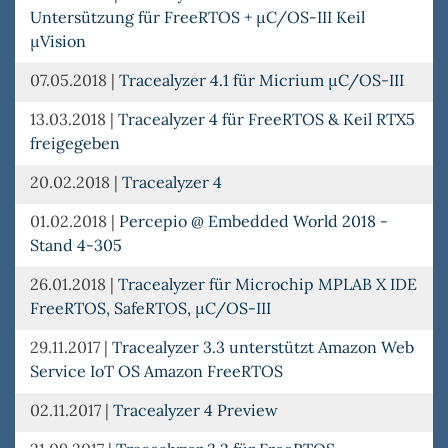
Untersützung für FreeRTOS + µC/OS-III Keil
µVision
07.05.2018
|
Tracealyzer 4.1 für Micrium µC/OS-III
13.03.2018
|
Tracealyzer 4 für FreeRTOS & Keil RTX5
freigegeben
20.02.2018
|
Tracealyzer 4
01.02.2018
|
Percepio @ Embedded World 2018 -
Stand 4-305
26.01.2018
|
Tracealyzer für Microchip MPLAB X IDE
FreeRTOS, SafeRTOS, µC/OS-III
29.11.2017
|
Tracealyzer 3.3 unterstützt Amazon Web
Service IoT OS Amazon FreeRTOS
02.11.2017
|
Tracealyzer 4 Preview