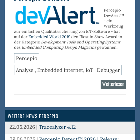
Percepio
DevAlert™
- ein
Werkzeug
zur einfachen Qualitätssicherung von IoT-Software - hat
auf der
Embedded World 2019
den "Best in Show Award in
der Kategorie
Development Tools and Operating Systems
des
Embedded Computing Design Magazins
gewonnen.
Percepio
Analyse , Embedded Internet, IoT , Debugger
Weiterlesen
über
Percepi
DevAler
WEITERE NEWS PERCEPIO
22.06.2026
|
Tracealyzer 4.12
09.06.2026
|
Percepio Detect™ 2026.1 Release: