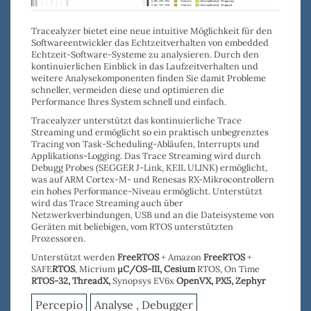
Tracealyzer bietet eine neue intuitive Möglichkeit für den
Softwareentwickler das Echtzeitverhalten von embedded
Echtzeit-Software-Systeme zu analysieren. Durch den
kontinuierlichen Einblick in das Laufzeitverhalten und
weitere Analysekomponenten
finden
Sie damit
Probleme
schneller
, vermeiden diese und o
ptimieren die
Performance
Ihres System schnell und einfach.
Tracealyzer
unterstützt das
kontinuierliche Trace
Streaming
und ermöglicht so ein praktisch unbegrenztes
Tracing von Task-Scheduling-Abläufen, Interrupts und
Applikations-Logging. Das Trace Streaming wird durch
Debugg Probes
(
SEGGER J-Link
,
KEIL ULINK
) ermöglicht,
was auf ARM Cortex-M- und Renesas RX-Mikrocontrollern
ein hohes Performance-Niveau ermöglicht. Unterstützt
wird das Trace Streaming auch über
Netzwerkverbindungen, USB
und an die
Dateisysteme
von
Geräten mit beliebigen, vom RTOS unterstützten
Prozessoren.
Unterstützt werden
FreeRTOS
+ Amazon
FreeRTOS
+
SAFE
RTOS
, Micrium
µC/OS-III,
Cesium
RTOS, On Time
RTOS-32
,
ThreadX,
Synopsys EV6x
OpenVX,
PX5, Zephyr
Percepio
Analyse , Debugger