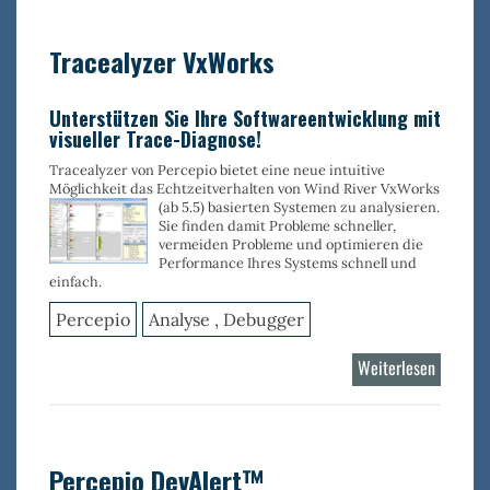
Linux
Tracealyzer VxWorks
Unterstützen Sie Ihre Softwareentwicklung mit
visueller Trace-Diagnose!
Tracealyzer von Percepio bietet eine neue intuitive
Möglichkeit das Echtzeitverhalten von Wind River VxWorks
(ab 5.5) basierten Systemen zu
analysieren.
Sie finden damit Probleme schneller,
vermeiden Probleme und optimieren die
Performance Ihres Systems schnell und
einfach.
Percepio
Analyse , Debugger
Weiterlesen
über
Tracealy
VxWork
Percepio DevAlert™