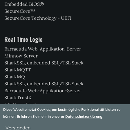
Embedded BIOS®
SecureCore™
SecureCore Technology - UEFI
Real Time Logic
Barracuda Web-Applikation-Server
Minnow Server
SharkSSL, embedded SSL/TSL Stack
SharkMQTT
SharkMQ
SharkSSL, embedded SSL/TSL Stack
Barracuda Web-Applikation-Server
SharkTrustX
IoT Consulting
Diese Website nutzt Cookies, um bestmögliche Funktionalität bieten zu
Xedge
können. Erfahren Sie mehr in unserer
Datenschutzerklärung
.
Verstanden