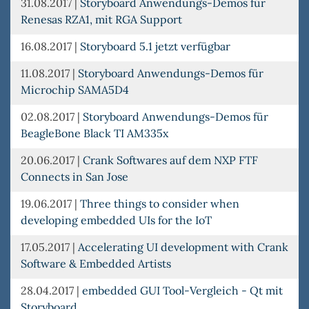
31.08.2017
|
Storyboard Anwendungs-Demos für
Renesas RZA1, mit RGA Support
16.08.2017
|
Storyboard 5.1 jetzt verfügbar
11.08.2017
|
Storyboard Anwendungs-Demos für
Microchip SAMA5D4
02.08.2017
|
Storyboard Anwendungs-Demos für
BeagleBone Black TI AM335x
20.06.2017
|
Crank Softwares auf dem NXP FTF
Connects in San Jose
19.06.2017
|
Three things to consider when
developing embedded UIs for the IoT
17.05.2017
|
Accelerating UI development with Crank
Software & Embedded Artists
28.04.2017
|
embedded GUI Tool-Vergleich - Qt mit
Storyboard