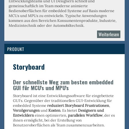
Entwicklungsteams und UI Designern schnell und
gemeinschaftlich im Team moderne animierte
Bedienoberflächen für embedded Systeme auf Basis moderne
MCUs und MPUs zu entwickeln. Typische Anwendungen
kommen aus den Bereichen Konsumentenprodukte, Industrie,
Medizintechnik oder der Automobiltechnik.
Weiterlesen
über
Crank
AMET
PRODUKT
Storyboard
Der schnellste Weg zum besten embedded
GUI für MCU's und MPU's
Storyboard ist eine Entwicklungssoftware für eingebettete
GUI‘s. Gegenüber der traditionellen GUI-Entwicklung für
embedded Systeme
reduziert Storyboard Frustrationen
,
Verzögerungen
und
Kosten
. Es bietet
Designern und
Entwicklern
einen optimierten,
parallelen Workflow
, der es
ihnen ermöglicht, bei der Erstellung von
Benutzeroberflächen als Team zusammenzuarbeiten.