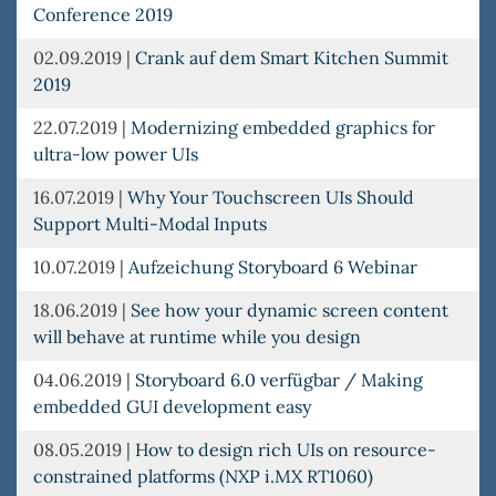
Conference 2019
02.09.2019
|
Crank auf dem Smart Kitchen Summit
2019
22.07.2019
|
Modernizing embedded graphics for
ultra-low power UIs
16.07.2019
|
Why Your Touchscreen UIs Should
Support Multi-Modal Inputs
10.07.2019
|
Aufzeichung Storyboard 6 Webinar
18.06.2019
|
See how your dynamic screen content
will behave at runtime while you design
04.06.2019
|
Storyboard 6.0 verfügbar / Making
embedded GUI development easy
08.05.2019
|
How to design rich UIs on resource-
constrained platforms (NXP i.MX RT1060)