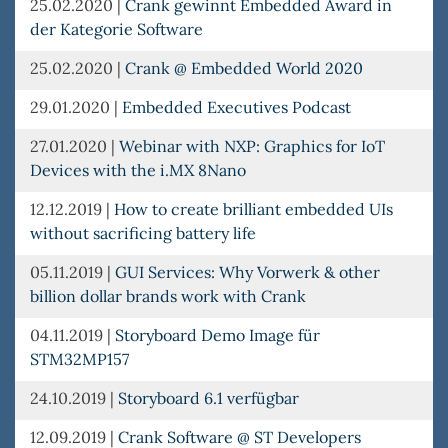
25.02.2020
|
Crank gewinnt Embedded Award in
der Kategorie Software
25.02.2020
|
Crank @ Embedded World 2020
29.01.2020
|
Embedded Executives Podcast
27.01.2020
|
Webinar with NXP: Graphics for IoT
Devices with the i.MX 8Nano
12.12.2019
|
How to create brilliant embedded UIs
without sacrificing battery life
05.11.2019
|
GUI Services: Why Vorwerk & other
billion dollar brands work with Crank
04.11.2019
|
Storyboard Demo Image für
STM32MP157
24.10.2019
|
Storyboard 6.1 verfügbar
12.09.2019
|
Crank Software @ ST Developers