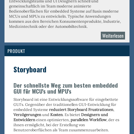
Entwicklungsteams und UI Designern schnell und
gemeinschaftlich im Team moderne animierte
Bedienoberflächen für embedded Systeme auf Basis moderne
MCUs und MPUs zu entwickeln. Typische Anwendungen
kommen aus den Bereichen Konsumentenprodukte, Industrie,
Medizintechnik oder der Automobiltechnik.
Weiterlesen
über
Crank
AMET
PRODUKT
Storyboard
Der schnellste Weg zum besten embedded
GUI für MCU's und MPU's
Storyboard ist eine Entwicklungssoftware für eingebettete
GUI‘s. Gegenüber der traditionellen GUI-Entwicklung für
embedded Systeme
reduziert Storyboard Frustrationen
,
Verzögerungen
und
Kosten
. Es bietet
Designern und
Entwicklern
einen optimierten,
parallelen Workflow
, der es
ihnen ermöglicht, bei der Erstellung von
Benutzeroberflächen als Team zusammenzuarbeiten.