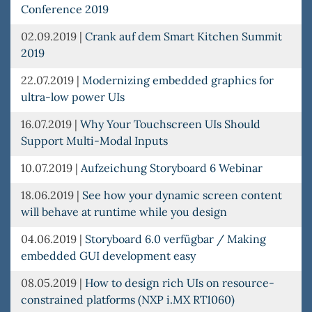
Conference 2019
02.09.2019
|
Crank auf dem Smart Kitchen Summit
2019
22.07.2019
|
Modernizing embedded graphics for
ultra-low power UIs
16.07.2019
|
Why Your Touchscreen UIs Should
Support Multi-Modal Inputs
10.07.2019
|
Aufzeichung Storyboard 6 Webinar
18.06.2019
|
See how your dynamic screen content
will behave at runtime while you design
04.06.2019
|
Storyboard 6.0 verfügbar / Making
embedded GUI development easy
08.05.2019
|
How to design rich UIs on resource-
constrained platforms (NXP i.MX RT1060)