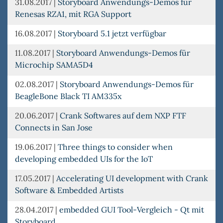
31.08.2017
|
Storyboard Anwendungs-Demos für
Renesas RZA1, mit RGA Support
16.08.2017
|
Storyboard 5.1 jetzt verfügbar
11.08.2017
|
Storyboard Anwendungs-Demos für
Microchip SAMA5D4
02.08.2017
|
Storyboard Anwendungs-Demos für
BeagleBone Black TI AM335x
20.06.2017
|
Crank Softwares auf dem NXP FTF
Connects in San Jose
19.06.2017
|
Three things to consider when
developing embedded UIs for the IoT
17.05.2017
|
Accelerating UI development with Crank
Software & Embedded Artists
28.04.2017
|
embedded GUI Tool-Vergleich - Qt mit
Storyboard