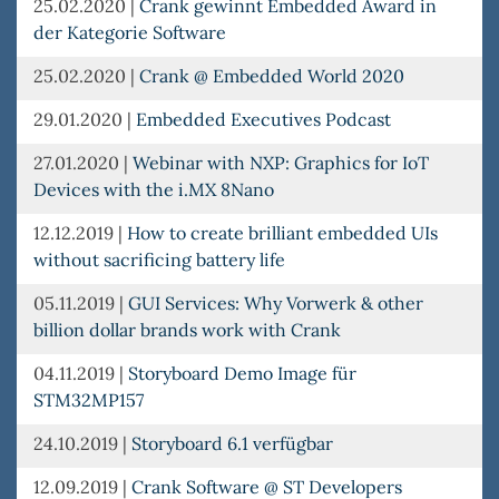
25.02.2020
|
Crank gewinnt Embedded Award in
der Kategorie Software
25.02.2020
|
Crank @ Embedded World 2020
29.01.2020
|
Embedded Executives Podcast
27.01.2020
|
Webinar with NXP: Graphics for IoT
Devices with the i.MX 8Nano
12.12.2019
|
How to create brilliant embedded UIs
without sacrificing battery life
05.11.2019
|
GUI Services: Why Vorwerk & other
billion dollar brands work with Crank
04.11.2019
|
Storyboard Demo Image für
STM32MP157
24.10.2019
|
Storyboard 6.1 verfügbar
12.09.2019
|
Crank Software @ ST Developers