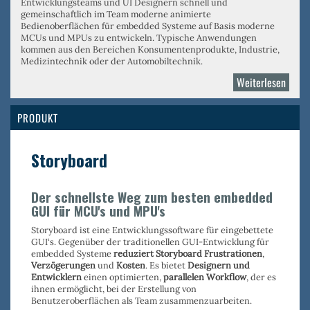
Entwicklungsteams und UI Designern schnell und
gemeinschaftlich im Team moderne animierte
Bedienoberflächen für embedded Systeme auf Basis moderne
MCUs und MPUs zu entwickeln. Typische Anwendungen
kommen aus den Bereichen Konsumentenprodukte, Industrie,
Medizintechnik oder der Automobiltechnik.
Weiterlesen
über
Crank
AMET
PRODUKT
Storyboard
Der schnellste Weg zum besten embedded
GUI für MCU's und MPU's
Storyboard ist eine Entwicklungssoftware für eingebettete
GUI‘s. Gegenüber der traditionellen GUI-Entwicklung für
embedded Systeme
reduziert Storyboard Frustrationen
,
Verzögerungen
und
Kosten
. Es bietet
Designern und
Entwicklern
einen optimierten,
parallelen Workflow
, der es
ihnen ermöglicht, bei der Erstellung von
Benutzeroberflächen als Team zusammenzuarbeiten.