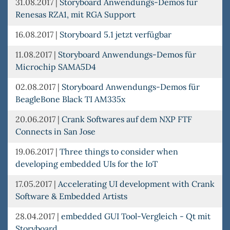
31.08.2017
|
Storyboard Anwendungs-Demos für
Renesas RZA1, mit RGA Support
16.08.2017
|
Storyboard 5.1 jetzt verfügbar
11.08.2017
|
Storyboard Anwendungs-Demos für
Microchip SAMA5D4
02.08.2017
|
Storyboard Anwendungs-Demos für
BeagleBone Black TI AM335x
20.06.2017
|
Crank Softwares auf dem NXP FTF
Connects in San Jose
19.06.2017
|
Three things to consider when
developing embedded UIs for the IoT
17.05.2017
|
Accelerating UI development with Crank
Software & Embedded Artists
28.04.2017
|
embedded GUI Tool-Vergleich - Qt mit
Storyboard