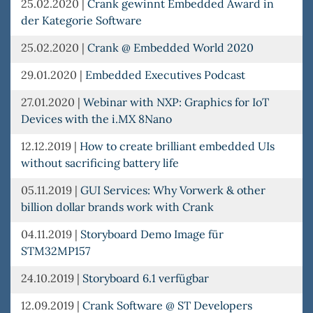
25.02.2020
|
Crank gewinnt Embedded Award in
der Kategorie Software
25.02.2020
|
Crank @ Embedded World 2020
29.01.2020
|
Embedded Executives Podcast
27.01.2020
|
Webinar with NXP: Graphics for IoT
Devices with the i.MX 8Nano
12.12.2019
|
How to create brilliant embedded UIs
without sacrificing battery life
05.11.2019
|
GUI Services: Why Vorwerk & other
billion dollar brands work with Crank
04.11.2019
|
Storyboard Demo Image für
STM32MP157
24.10.2019
|
Storyboard 6.1 verfügbar
12.09.2019
|
Crank Software @ ST Developers