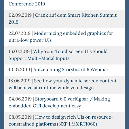
Conference 2019
02.09.2019
|
Crank auf dem Smart Kitchen Summit
2019
22.07.2019
|
Modernizing embedded graphics for
ultra-low power UIs
16.07.2019
|
Why Your Touchscreen UIs Should
Support Multi-Modal Inputs
10.07.2019
|
Aufzeichung Storyboard 6 Webinar
18.06.2019
|
See how your dynamic screen content
will behave at runtime while you design
04.06.2019
|
Storyboard 6.0 verfügbar / Making
embedded GUI development easy
08.05.2019
|
How to design rich UIs on resource-
constrained platforms (NXP i.MX RT1060)