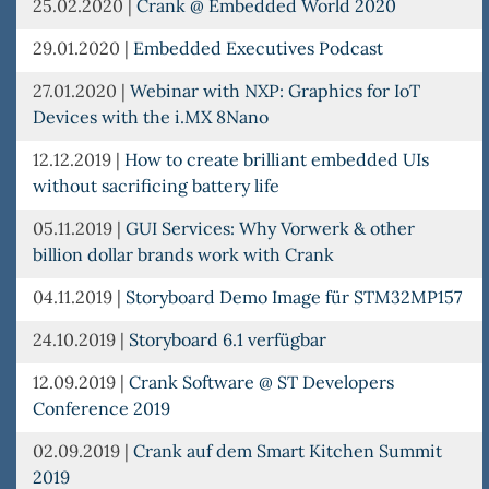
25.02.2020
|
Crank @ Embedded World 2020
29.01.2020
|
Embedded Executives Podcast
27.01.2020
|
Webinar with NXP: Graphics for IoT
Devices with the i.MX 8Nano
12.12.2019
|
How to create brilliant embedded UIs
without sacrificing battery life
05.11.2019
|
GUI Services: Why Vorwerk & other
billion dollar brands work with Crank
04.11.2019
|
Storyboard Demo Image für STM32MP157
24.10.2019
|
Storyboard 6.1 verfügbar
12.09.2019
|
Crank Software @ ST Developers
Conference 2019
02.09.2019
|
Crank auf dem Smart Kitchen Summit
2019