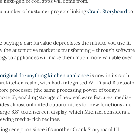
he next-gen of cool apps will come from.”
 a number of customer projects linking
Crank Storyboard
to
 buying a car: its value depreciates the minute you use it.
 the automotive market is transforming – through software
ogy to appliances will make them much more valuable over
original do-anything kitchen appliance
is now in its sixth
smart kitchen realm, with both integrated Wi-Fi and Bluetooth.
ore processor (the same processing power of today’s
one 6), enabling storage of new software features, media-
vides almost unlimited opportunities for new functions and
 large 6.8” touchscreen display, which Michael considers a
iewing media-rich recipes.
ng reception since it’s another Crank Storyboard UI