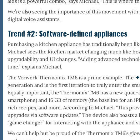
aids is a powerful combo,” says Michael. “This is where t
oard
We’re also seeing the importance of this movement with
digital voice assistants.
Trend #2:
Software-defined appliances
Purchasing a kitchen appliance has traditionally been like
Michael sees the kitchen market changing much like how
upgradability and UI changes. “Adding advanced technol
time,” explains Michael.
The Vorwerk Thermomix TM6 is a prime example. The
generation and is the first iteration to truly enter the 
Equally important, the Thermomix TM6 has a new quad-c
smartphone) and 16 GB of memory (the baseline for an iPh
rich recipes, and more. According to Michael: “This pro
upgrades via software updates.” The device also boasts a
“game changer” for interacting with the appliance and v
We can’t help but be proud of the Thermomix TM6’s glowi