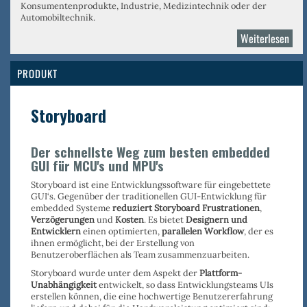
Konsumentenprodukte, Industrie, Medizintechnik oder der
Automobiltechnik.
Weiterlesen
über
Cra
AME
PRODUKT
Storyboard
Der schnellste Weg zum besten embedded
GUI für MCU's und MPU's
Storyboard ist eine Entwicklungssoftware für eingebettete
GUI‘s. Gegenüber der traditionellen GUI-Entwicklung für
embedded Systeme
reduziert Storyboard Frustrationen
,
Verzögerungen
und
Kosten
. Es bietet
Designern und
Entwicklern
einen optimierten,
parallelen Workflow
, der es
ihnen ermöglicht, bei der Erstellung von
Benutzeroberflächen als Team zusammenzuarbeiten.
Storyboard wurde unter dem Aspekt der
Plattform-
Unabhängigkeit
entwickelt, so dass Entwicklungsteams UIs
erstellen können, die eine hochwertige Benutzererfahrung