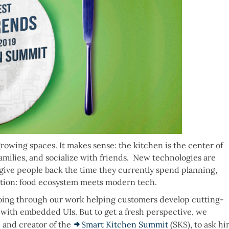
rowing spaces. It makes sense: the kitchen is the center of
milies, and socialize with friends. New technologies are
 give people back the time they currently spend planning,
ation: food ecosystem meets modern tech.
oing through our work helping customers develop cutting-
e with embedded UIs. But to get a fresh perspective, we
n
and creator of the
Smart Kitchen Summit
(SKS), to ask h