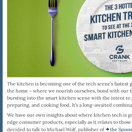
nk
TEK
The kitchen is becoming one of the tech scene’s fastest g
the home – where we nourish ourselves, bond with our fa
bursting into the smart kitchen scene with the intent to
preparing, and cooking food. It’s a long-awaited combin
We have our own insights about where kitchen tech is g
edge consumer products, especially as it relates to thos
decided to talk to Michael Wolf, publisher of
the Spoo