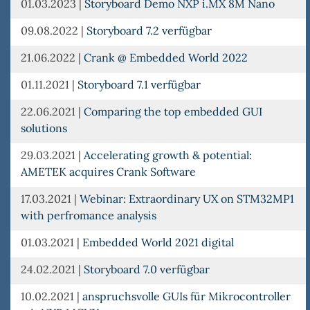
01.03.2023
|
Storyboard Demo NXP i.MX 8M Nano
09.08.2022
|
Storyboard 7.2 verfügbar
21.06.2022
|
Crank @ Embedded World 2022
01.11.2021
|
Storyboard 7.1 verfügbar
22.06.2021
|
Comparing the top embedded GUI
solutions
29.03.2021
|
Accelerating growth & potential:
AMETEK acquires Crank Software
17.03.2021
|
Webinar: Extraordinary UX on STM32MP1
with perfromance analysis
01.03.2021
|
Embedded World 2021 digital
24.02.2021
|
Storyboard 7.0 verfügbar
10.02.2021
|
anspruchsvolle GUIs für Mikrocontroller