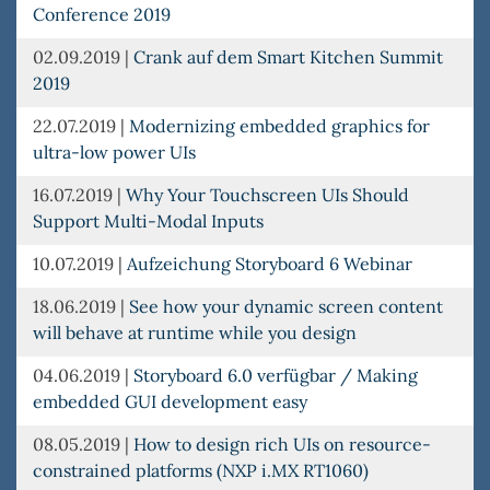
Conference 2019
02.09.2019
|
Crank auf dem Smart Kitchen Summit
2019
22.07.2019
|
Modernizing embedded graphics for
ultra-low power UIs
16.07.2019
|
Why Your Touchscreen UIs Should
Support Multi-Modal Inputs
10.07.2019
|
Aufzeichung Storyboard 6 Webinar
18.06.2019
|
See how your dynamic screen content
will behave at runtime while you design
04.06.2019
|
Storyboard 6.0 verfügbar / Making
embedded GUI development easy
08.05.2019
|
How to design rich UIs on resource-
constrained platforms (NXP i.MX RT1060)