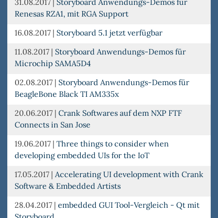
31.08.2017
|
Storyboard Anwendungs-Demos für
Renesas RZA1, mit RGA Support
16.08.2017
|
Storyboard 5.1 jetzt verfügbar
11.08.2017
|
Storyboard Anwendungs-Demos für
Microchip SAMA5D4
02.08.2017
|
Storyboard Anwendungs-Demos für
BeagleBone Black TI AM335x
20.06.2017
|
Crank Softwares auf dem NXP FTF
Connects in San Jose
19.06.2017
|
Three things to consider when
developing embedded UIs for the IoT
17.05.2017
|
Accelerating UI development with Crank
Software & Embedded Artists
28.04.2017
|
embedded GUI Tool-Vergleich - Qt mit
Storyboard