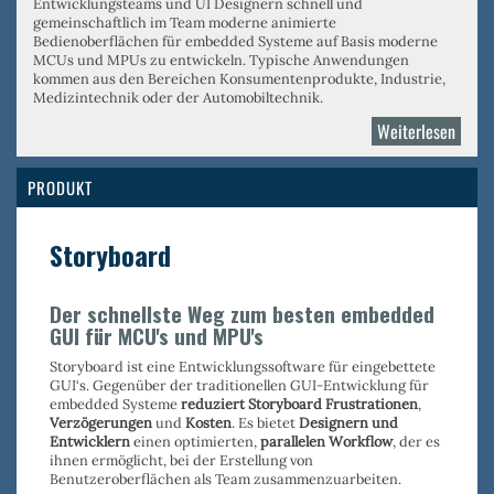
Entwicklungsteams und UI Designern schnell und
gemeinschaftlich im Team moderne animierte
Bedienoberflächen für embedded Systeme auf Basis moderne
MCUs und MPUs zu entwickeln. Typische Anwendungen
kommen aus den Bereichen Konsumentenprodukte, Industrie,
Medizintechnik oder der Automobiltechnik.
Weiterlesen
über
Crank
AMET
PRODUKT
Storyboard
Der schnellste Weg zum besten embedded
GUI für MCU's und MPU's
Storyboard ist eine Entwicklungssoftware für eingebettete
GUI‘s. Gegenüber der traditionellen GUI-Entwicklung für
embedded Systeme
reduziert Storyboard Frustrationen
,
Verzögerungen
und
Kosten
. Es bietet
Designern und
Entwicklern
einen optimierten,
parallelen Workflow
, der es
ihnen ermöglicht, bei der Erstellung von
Benutzeroberflächen als Team zusammenzuarbeiten.