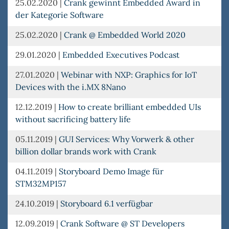
25.02.2020
|
Crank gewinnt Embedded Award in
der Kategorie Software
25.02.2020
|
Crank @ Embedded World 2020
29.01.2020
|
Embedded Executives Podcast
27.01.2020
|
Webinar with NXP: Graphics for IoT
Devices with the i.MX 8Nano
12.12.2019
|
How to create brilliant embedded UIs
without sacrificing battery life
05.11.2019
|
GUI Services: Why Vorwerk & other
billion dollar brands work with Crank
04.11.2019
|
Storyboard Demo Image für
STM32MP157
24.10.2019
|
Storyboard 6.1 verfügbar
12.09.2019
|
Crank Software @ ST Developers