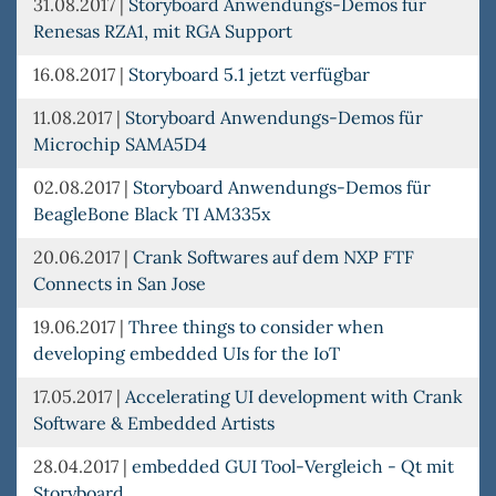
31.08.2017
|
Storyboard Anwendungs-Demos für
Renesas RZA1, mit RGA Support
16.08.2017
|
Storyboard 5.1 jetzt verfügbar
11.08.2017
|
Storyboard Anwendungs-Demos für
Microchip SAMA5D4
02.08.2017
|
Storyboard Anwendungs-Demos für
BeagleBone Black TI AM335x
20.06.2017
|
Crank Softwares auf dem NXP FTF
Connects in San Jose
19.06.2017
|
Three things to consider when
developing embedded UIs for the IoT
17.05.2017
|
Accelerating UI development with Crank
Software & Embedded Artists
28.04.2017
|
embedded GUI Tool-Vergleich - Qt mit
Storyboard