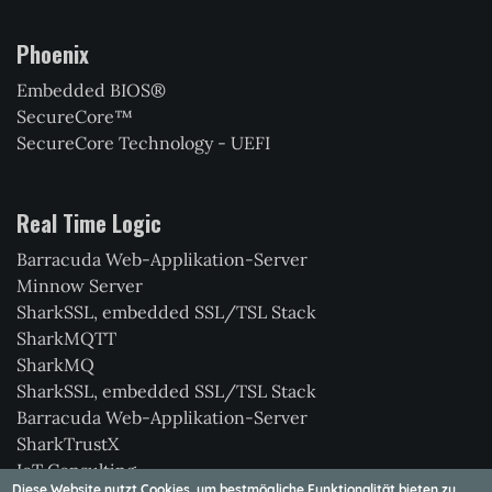
Phoenix
Embedded BIOS®
SecureCore™
SecureCore Technology - UEFI
Real Time Logic
Barracuda Web-Applikation-Server
Minnow Server
SharkSSL, embedded SSL/TSL Stack
SharkMQTT
SharkMQ
SharkSSL, embedded SSL/TSL Stack
Barracuda Web-Applikation-Server
SharkTrustX
IoT Consulting
Diese Website nutzt Cookies, um bestmögliche Funktionalität bieten zu