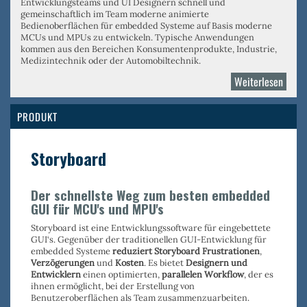
Entwicklungsteams und UI Designern schnell und
gemeinschaftlich im Team moderne animierte
Bedienoberflächen für embedded Systeme auf Basis moderne
MCUs und MPUs zu entwickeln. Typische Anwendungen
kommen aus den Bereichen Konsumentenprodukte, Industrie,
Medizintechnik oder der Automobiltechnik.
Weiterlesen
über
Crank
AMET
PRODUKT
Storyboard
Der schnellste Weg zum besten embedded
GUI für MCU's und MPU's
Storyboard ist eine Entwicklungssoftware für eingebettete
GUI‘s. Gegenüber der traditionellen GUI-Entwicklung für
embedded Systeme
reduziert Storyboard Frustrationen
,
Verzögerungen
und
Kosten
. Es bietet
Designern und
Entwicklern
einen optimierten,
parallelen Workflow
, der es
ihnen ermöglicht, bei der Erstellung von
Benutzeroberflächen als Team zusammenzuarbeiten.