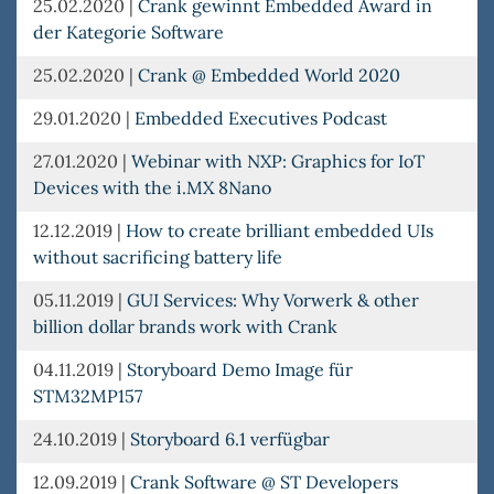
25.02.2020
|
Crank gewinnt Embedded Award in
der Kategorie Software
25.02.2020
|
Crank @ Embedded World 2020
29.01.2020
|
Embedded Executives Podcast
27.01.2020
|
Webinar with NXP: Graphics for IoT
Devices with the i.MX 8Nano
12.12.2019
|
How to create brilliant embedded UIs
without sacrificing battery life
05.11.2019
|
GUI Services: Why Vorwerk & other
billion dollar brands work with Crank
04.11.2019
|
Storyboard Demo Image für
STM32MP157
24.10.2019
|
Storyboard 6.1 verfügbar
12.09.2019
|
Crank Software @ ST Developers