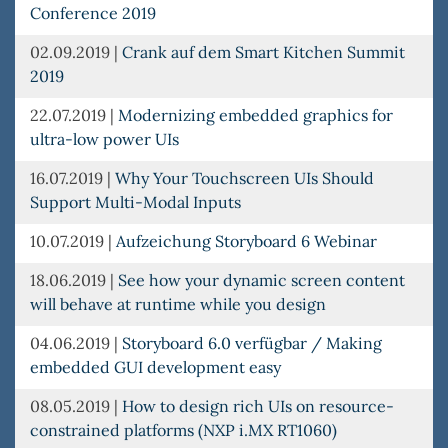
Conference 2019
02.09.2019
|
Crank auf dem Smart Kitchen Summit
2019
22.07.2019
|
Modernizing embedded graphics for
ultra-low power UIs
16.07.2019
|
Why Your Touchscreen UIs Should
Support Multi-Modal Inputs
10.07.2019
|
Aufzeichung Storyboard 6 Webinar
18.06.2019
|
See how your dynamic screen content
will behave at runtime while you design
04.06.2019
|
Storyboard 6.0 verfügbar / Making
embedded GUI development easy
08.05.2019
|
How to design rich UIs on resource-
constrained platforms (NXP i.MX RT1060)