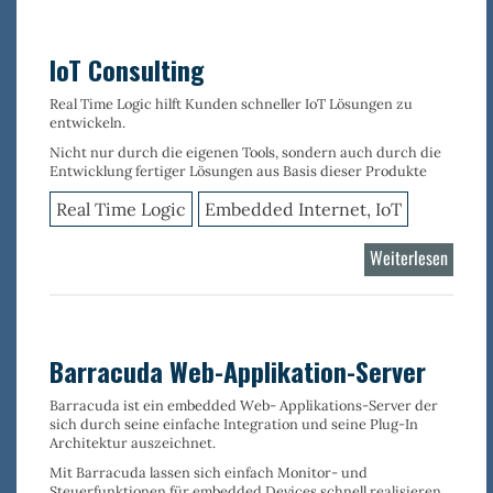
IoT Consulting
Real Time Logic hilft Kunden schneller IoT Lösungen zu
entwickeln.
Nicht nur durch die eigenen Tools, sondern auch durch die
Entwicklung fertiger Lösungen aus Basis dieser Produkte
Real Time Logic
Embedded Internet, IoT
Weiterlesen
über
IoT
Consul
Barracuda Web-Applikation-Server
Barracuda ist ein
embedded Web- Applikations-Server
der
sich durch seine
einfache Integration
und seine
Plug-In
Architektur
auszeichnet.
Mit Barracuda lassen sich einfach
Monitor- und
Steuerfunktionen für embedded Devices
schnell realisieren.