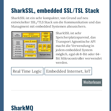
Applik
Server
SharkSSL, embedded SSL/TSL Stack
SharkSSL ist ein sehr kompakter, von Grund auf neu
entwickelter SSL/TLS Stack um die Kommunikation und das
Managment mit embedded Systemen abzusichern.
SharkSSL ist sehr
Speicherplatzsparend, das
Transport Agnostische API
macht die Verwendung in
jedem embedded System
möglich, egal ob 8-Bit oder 64-
Bit Mikrocontroller werwendet
werden.
Real Time Logic
Embedded Internet, IoT
Weiterlesen
über
SharkS
embed
SSL/T
Stack
SharkMQ