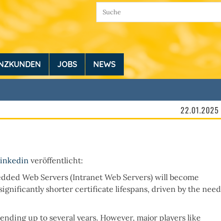
ENZKUNDEN
JOBS
NEWS
22.01.2025
Linkedin
veröffentlicht:
bedded Web Servers (Intranet Web Servers) will become
significantly shorter certificate lifespans, driven by the need
tending up to several years. However, major players like