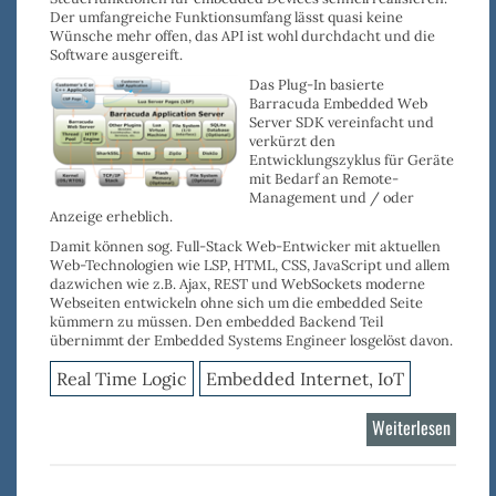
Der
umfangreiche Funktionsumfang
lässt quasi keine
Wünsche mehr offen, das
API ist wohl durchdacht
und die
Software ausgereift
.
Das Plug-In basierte
Barracuda Embedded Web
Server SDK vereinfacht und
verkürzt den
Entwicklungszyklus
für Geräte
mit Bedarf an
Remote-
Management
und / oder
Anzeige
erheblich.
Damit können sog.
Full-Stack Web-Entwicker
mit aktuellen
Web-Technologien wie
LSP
,
HTML
,
CSS
,
JavaScript
und allem
dazwichen wie z.B.
Ajax
,
REST
und
WebSockets
moderne
Webseiten entwickeln ohne sich um die embedded Seite
kümmern zu müssen. Den embedded Backend Teil
übernimmt der Embedded Systems Engineer losgelöst davon.
Real Time Logic
Embedded Internet, IoT
Weiterlesen
über
Barrac
Web-