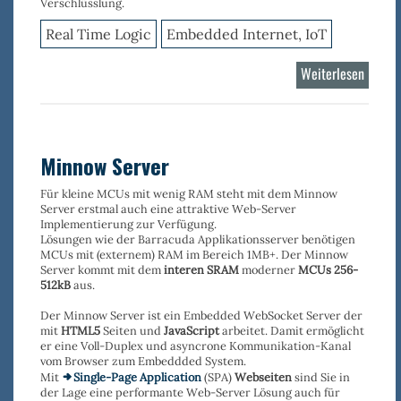
Verschlüsslung.
Real Time Logic
Embedded Internet, IoT
Weiterlesen
über
Shark
Minnow Server
Für kleine MCUs mit wenig RAM steht mit dem Minnow
Server erstmal auch eine attraktive Web-Server
Implementierung zur Verfügung.
Lösungen wie der Barracuda Applikationsserver benötigen
MCUs mit (externem) RAM im Bereich 1MB+. Der Minnow
Server kommt mit dem
interen SRAM
moderner
MCUs 256-
512kB
aus.
Der Minnow Server ist ein Embedded WebSocket Server der
mit
HTML5
Seiten und
JavaScript
arbeitet. Damit ermöglicht
er eine Voll-Duplex und asyncrone Kommunikation-Kanal
vom Browser zum Embeddded System.
Mit
Single-Page Application
(SPA)
Webseiten
sind Sie in
der Lage eine performante Web-Server Lösung auch für