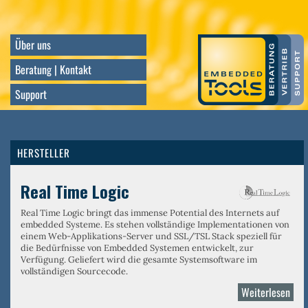
Direkt
zum
Inhalt
Über uns
Beratung | Kontakt
Support
HERSTELLER
Real Time Logic
Real Time Logic bringt das immense Potential des Internets auf
embedded Systeme. Es stehen vollständige Implementationen von
einem
Web-Applikations-Server
und
SSL/TSL Stack
speziell für
die Bedürfnisse von Embedded Systemen entwickelt, zur
Verfügung. Geliefert wird die gesamte Systemsoftware im
vollständigen Sourcecode.
Weiterlesen
über