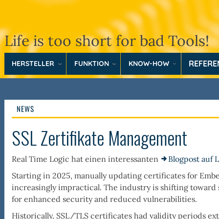
Life is too short for bad Tools!
REFER
HERSTELLER
FUNKTION
KNOW-HOW
NEWS
SSL Zertifikate Management
Real Time Logic hat einen interessanten
Blogpost auf 
Starting in 2025, manually updating certificates for Em
increasingly impractical. The industry is shifting toward 
for enhanced security and reduced vulnerabilities.
Historically, SSL/TLS certificates had validity periods ex