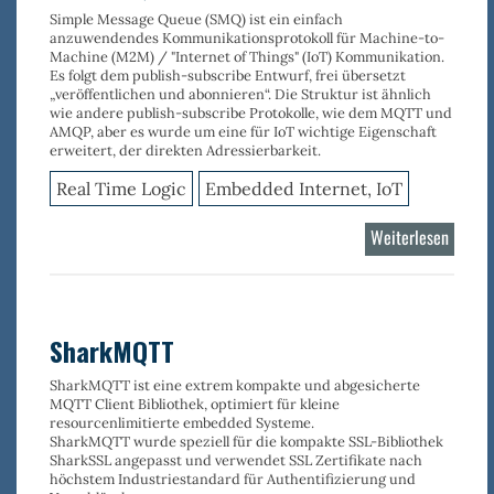
Simple Message Queue (SMQ) ist ein einfach
anzuwendendes Kommunikationsprotokoll für Machine-to-
Machine (M2M) / "Internet of Things" (IoT) Kommunikation.
Es folgt dem publish-subscribe Entwurf, frei übersetzt
„veröffentlichen und abonnieren“. Die Struktur ist ähnlich
wie andere publish-subscribe Protokolle, wie dem MQTT und
AMQP, aber es wurde um eine für IoT wichtige Eigenschaft
erweitert, der direkten Adressierbarkeit.
Real Time Logic
Embedded Internet, IoT
Weiterlesen
über
Shark
SharkMQTT
SharkMQTT ist eine extrem kompakte und abgesicherte
MQTT Client Bibliothek, optimiert für kleine
resourcenlimitierte embedded Systeme.
SharkMQTT wurde speziell für die kompakte SSL-Bibliothek
SharkSSL angepasst und verwendet SSL Zertifikate nach
höchstem Industriestandard für Authentifizierung und