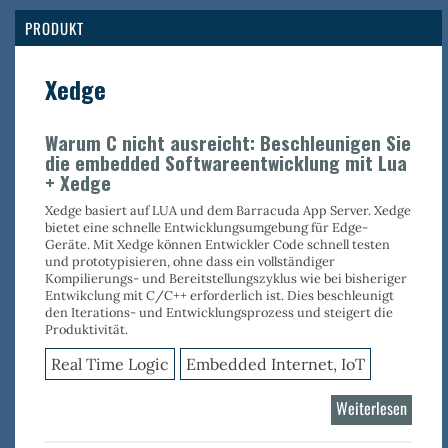
Real
Tim
PRODUKT
Logi
Xedge
Warum C nicht ausreicht: Beschleunigen Sie
die embedded Softwareentwicklung mit Lua
+ Xedge
Xedge basiert auf LUA und dem Barracuda App Server. Xedge
bietet eine schnelle Entwicklungsumgebung für Edge-
Geräte. Mit Xedge können Entwickler Code schnell testen
und prototypisieren, ohne dass ein vollständiger
Kompilierungs- und Bereitstellungszyklus wie bei bisheriger
Entwikclung mit C/C++ erforderlich ist. Dies beschleunigt
den Iterations- und Entwicklungsprozess und steigert die
Produktivität.
Real Time Logic
Embedded Internet, IoT
Weiterlesen
über
Xedge