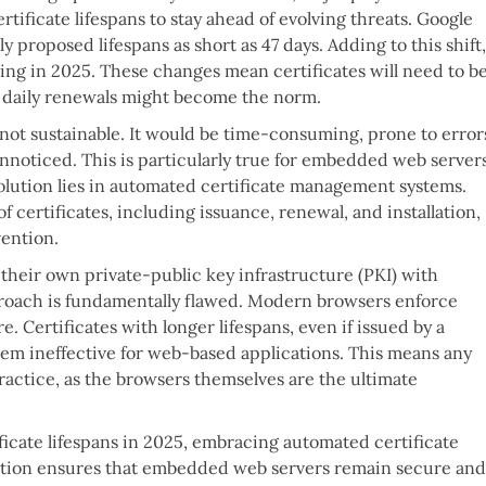
ificate lifespans to stay ahead of evolving threats. Google
y proposed lifespans as short as 47 days. Adding to this shift,
rting in 2025. These changes mean certificates will need to b
s, daily renewals might become the norm.
not sustainable. It would be time-consuming, prone to error
 unnoticed. This is particularly true for embedded web servers
olution lies in automated certificate management systems.
 certificates, including issuance, renewal, and installation,
ention.
heir own private-public key infrastructure (PKI) with
pproach is fundamentally flawed. Modern browsers enforce
re. Certificates with longer lifespans, even if issued by a
them ineffective for web-based applications. This means any
practice, as the browsers themselves are the ultimate
ificate lifespans in 2025, embracing automated certificate
omation ensures that embedded web servers remain secure and