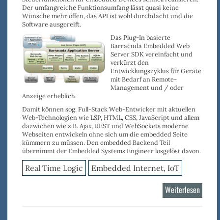
Der
umfangreiche Funktionsumfang
lässt quasi keine
Wünsche mehr offen, das
API ist wohl durchdacht
und die
Software ausgereift
.
Das Plug-In basierte
Barracuda Embedded Web
Server SDK vereinfacht und
verkürzt den
Entwicklungszyklus
für Geräte
mit Bedarf an
Remote-
Management
und / oder
Anzeige
erheblich.
Damit können sog.
Full-Stack Web-Entwicker
mit aktuellen
Web-Technologien wie
LSP
,
HTML
,
CSS
,
JavaScript
und allem
dazwichen wie z.B.
Ajax
,
REST
und
WebSockets
moderne
Webseiten entwickeln ohne sich um die embedded Seite
kümmern zu müssen. Den embedded Backend Teil
übernimmt der Embedded Systems Engineer losgelöst davon.
Real Time Logic
Embedded Internet, IoT
Weiterlesen
über
Barrac
Web-