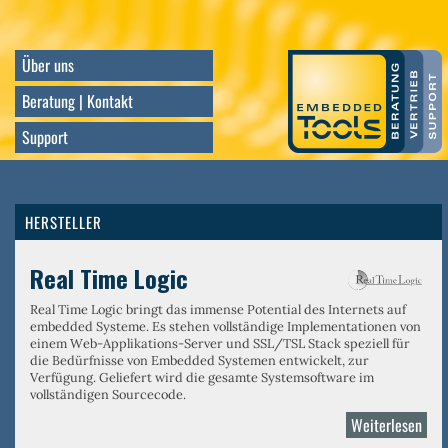
Direkt
zum
Inhalt
Über uns
Beratung | Kontakt
Support
HERSTELLER
Real Time Logic
Real Time Logic bringt das immense Potential des Internets auf
embedded Systeme. Es stehen vollständige Implementationen von
einem
Web-Applikations-Server
und
SSL/TSL Stack
speziell für
die Bedürfnisse von Embedded Systemen entwickelt, zur
Verfügung. Geliefert wird die gesamte Systemsoftware im
vollständigen Sourcecode.
Weiterlesen
über