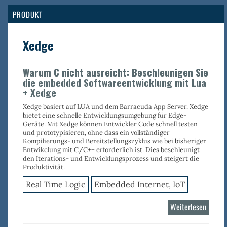
Real
Tim
PRODUKT
Logi
Xedge
Warum C nicht ausreicht: Beschleunigen Sie
die embedded Softwareentwicklung mit Lua
+ Xedge
Xedge basiert auf LUA und dem Barracuda App Server. Xedge
bietet eine schnelle Entwicklungsumgebung für Edge-
Geräte. Mit Xedge können Entwickler Code schnell testen
und prototypisieren, ohne dass ein vollständiger
Kompilierungs- und Bereitstellungszyklus wie bei bisheriger
Entwikclung mit C/C++ erforderlich ist. Dies beschleunigt
den Iterations- und Entwicklungsprozess und steigert die
Produktivität.
Real Time Logic
Embedded Internet, IoT
Weiterlesen
über
Xedge