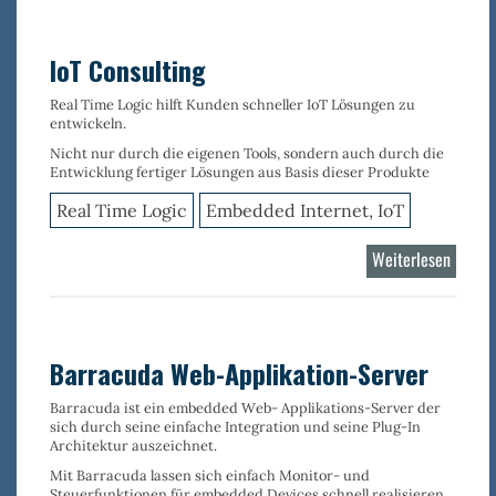
IoT Consulting
Real Time Logic hilft Kunden schneller IoT Lösungen zu
entwickeln.
Nicht nur durch die eigenen Tools, sondern auch durch die
Entwicklung fertiger Lösungen aus Basis dieser Produkte
Real Time Logic
Embedded Internet, IoT
Weiterlesen
über
IoT
Consul
Barracuda Web-Applikation-Server
Barracuda ist ein
embedded Web- Applikations-Server
der
sich durch seine
einfache Integration
und seine
Plug-In
Architektur
auszeichnet.
Mit Barracuda lassen sich einfach
Monitor- und
Steuerfunktionen für embedded Devices
schnell realisieren.