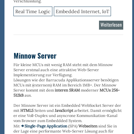
Verschlüsslung.
Real Time Logic
Embedded Internet, IoT
Weiterlesen
über
Shark
Minnow Server
Für kleine MCUs mit wenig RAM steht mit dem Minnow
Server erstmal auch eine attraktive Web-Server
Implementierung zur Verfügung.
Lösungen wie der Barracuda Applikationsserver benötigen
MCUs mit (externem) RAM im Bereich 1MB+. Der Minnow
Server kommt mit dem
interen SRAM
moderner
MCUs 256-
512kB
aus.
Der Minnow Server ist ein Embedded WebSocket Server der
mit
HTML5
Seiten und
JavaScript
arbeitet. Damit ermöglicht
er eine Voll-Duplex und asyncrone Kommunikation-Kanal
vom Browser zum Embeddded System.
Mit
Single-Page Application
(SPA)
Webseiten
sind Sie in
der Lage eine performante Web-Server Lösung auch für