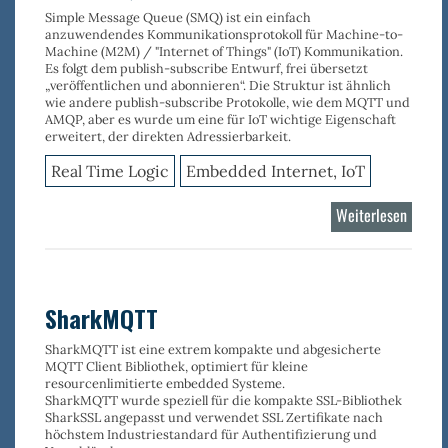
Simple Message Queue (SMQ) ist ein einfach
anzuwendendes Kommunikationsprotokoll für Machine-to-
Machine (M2M) / "Internet of Things" (IoT) Kommunikation.
Es folgt dem publish-subscribe Entwurf, frei übersetzt
„veröffentlichen und abonnieren“. Die Struktur ist ähnlich
wie andere publish-subscribe Protokolle, wie dem MQTT und
AMQP, aber es wurde um eine für IoT wichtige Eigenschaft
erweitert, der direkten Adressierbarkeit.
Real Time Logic
Embedded Internet, IoT
Weiterlesen
über
Shark
SharkMQTT
SharkMQTT ist eine extrem kompakte und abgesicherte
MQTT Client Bibliothek, optimiert für kleine
resourcenlimitierte embedded Systeme.
SharkMQTT wurde speziell für die kompakte SSL-Bibliothek
SharkSSL angepasst und verwendet SSL Zertifikate nach
höchstem Industriestandard für Authentifizierung und