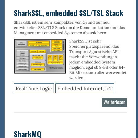
Applik
Server
SharkSSL, embedded SSL/TSL Stack
SharkSSL ist ein sehr kompakter, von Grund auf neu
entwickelter SSL/TLS Stack um die Kommunikation und das
Managment mit embedded Systemen abzusichern.
SharkSSL ist sehr
Speicherplatzsparend, das
Transport Agnostische API
macht die Verwendung in
jedem embedded System
möglich, egal ob 8-Bit oder 64-
Bit Mikrocontroller werwendet
werden.
Real Time Logic
Embedded Internet, IoT
Weiterlesen
über
SharkS
embed
SSL/T
Stack
SharkMQ