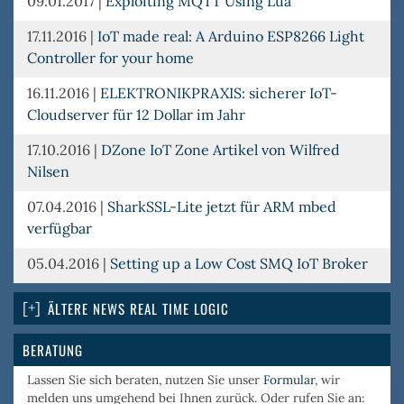
09.01.2017
|
Exploiting MQTT Using Lua
17.11.2016
|
IoT made real: A Arduino ESP8266 Light
Controller for your home
16.11.2016
|
ELEKTRONIKPRAXIS: sicherer IoT-
Cloudserver für 12 Dollar im Jahr
17.10.2016
|
DZone IoT Zone Artikel von Wilfred
Nilsen
07.04.2016
|
SharkSSL-Lite jetzt für ARM mbed
verfügbar
05.04.2016
|
Setting up a Low Cost SMQ IoT Broker
ÄLTERE NEWS REAL TIME LOGIC
BERATUNG
Lassen Sie sich beraten, nutzen Sie unser
Formular
, wir
melden uns umgehend bei Ihnen zurück. Oder rufen Sie an: