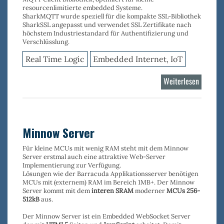
resourcenlimitierte embedded Systeme.
SharkMQTT wurde speziell für die kompakte SSL-Bibliothek
SharkSSL angepasst und verwendet SSL Zertifikate nach
höchstem Industriestandard für Authentifizierung und
Verschlüsslung.
Real Time Logic
Embedded Internet, IoT
Weiterlesen
über
SharkM
Minnow Server
Für kleine MCUs mit wenig RAM steht mit dem Minnow
Server erstmal auch eine attraktive Web-Server
Implementierung zur Verfügung.
Lösungen wie der Barracuda Applikationsserver benötigen
MCUs mit (externem) RAM im Bereich 1MB+. Der Minnow
Server kommt mit dem
interen SRAM
moderner
MCUs 256-
512kB
aus.
Der Minnow Server ist ein Embedded WebSocket Server