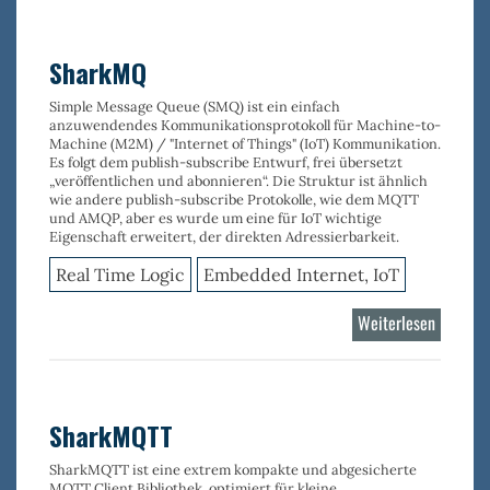
embedd
SSL/TSL
Stack
SharkMQ
Simple Message Queue (SMQ) ist ein einfach
anzuwendendes Kommunikationsprotokoll für Machine-to-
Machine (M2M) / "Internet of Things" (IoT) Kommunikation.
Es folgt dem publish-subscribe Entwurf, frei übersetzt
„veröffentlichen und abonnieren“. Die Struktur ist ähnlich
wie andere publish-subscribe Protokolle, wie dem MQTT
und AMQP, aber es wurde um eine für IoT wichtige
Eigenschaft erweitert, der direkten Adressierbarkeit.
Real Time Logic
Embedded Internet, IoT
Weiterlesen
über
SharkM
SharkMQTT
SharkMQTT ist eine extrem kompakte und abgesicherte
MQTT Client Bibliothek, optimiert für kleine