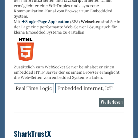
der mit
HTML5
Seiten und
JavaScript
arbeitet. Damit
ermöglicht er eine Voll-Duplex und asyncrone
Kommunikation-Kanal vom Browser zum Embeddded
System.
Mit
Single-Page Application
(SPA)
Webseiten
sind Sie in
der Lage eine performante Web-Server Lösung auch für
kleine Embedded Systeme zu erstellen!
Zustätzlich zum WebSocket Server beinhaltet er einen
embedded HTTP Server der es einem Browser ermöglicht
die Web-Seiten vom embedded System zu laden.
Real Time Logic
Embedded Internet, IoT
Weiterlesen
über
Minnow
Server
SharkTrustX