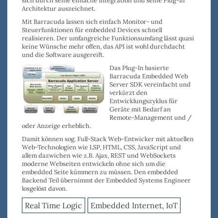
sich durch seine
einfache Integration
und seine
Plug-In
Architektur
auszeichnet.
Mit Barracuda lassen sich einfach
Monitor- und
Steuerfunktionen für embedded Devices
schnell
realisieren. Der
umfangreiche Funktionsumfang
lässt quasi
keine Wünsche mehr offen, das
API ist wohl durchdacht
und die
Software ausgereift
.
Das Plug-In basierte
Barracuda Embedded Web
Server SDK vereinfacht und
verkürzt den
Entwicklungszyklus
für
Geräte mit Bedarf an
Remote-Management
und /
oder
Anzeige
erheblich.
Damit können sog.
Full-Stack Web-Entwicker
mit aktuellen
Web-Technologien wie
LSP
,
HTML
,
CSS
,
JavaScript
und
allem dazwichen wie z.B.
Ajax
,
REST
und
WebSockets
moderne Webseiten entwickeln ohne sich um die
embedded Seite kümmern zu müssen. Den embedded
Backend Teil übernimmt der Embedded Systems Engineer
losgelöst davon.
Real Time Logic
Embedded Internet, IoT