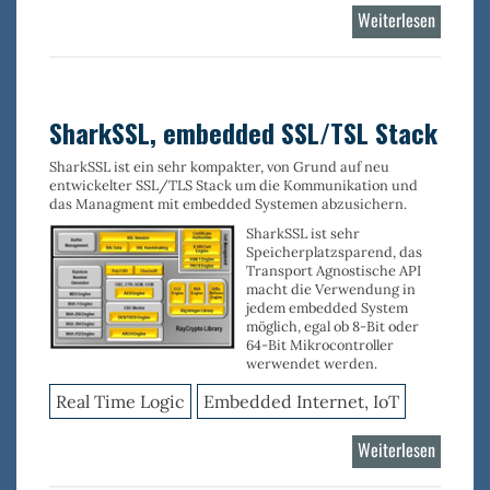
Weiterlesen
über
Barracu
Web-
Applikat
Server
SharkSSL, embedded SSL/TSL Stack
SharkSSL ist ein sehr kompakter, von Grund auf neu
entwickelter SSL/TLS Stack um die Kommunikation und
das Managment mit embedded Systemen abzusichern.
SharkSSL ist sehr
Speicherplatzsparend, das
Transport Agnostische API
macht die Verwendung in
jedem embedded System
möglich, egal ob 8-Bit oder
64-Bit Mikrocontroller
werwendet werden.
Real Time Logic
Embedded Internet, IoT
Weiterlesen
über
SharkSS