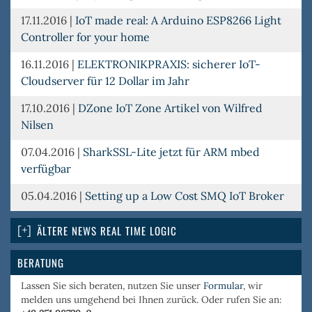
17.11.2016
|
IoT made real: A Arduino ESP8266 Light
Controller for your home
16.11.2016
|
ELEKTRONIKPRAXIS: sicherer IoT-
Cloudserver für 12 Dollar im Jahr
17.10.2016
|
DZone IoT Zone Artikel von Wilfred
Nilsen
07.04.2016
|
SharkSSL-Lite jetzt für ARM mbed
verfügbar
05.04.2016
|
Setting up a Low Cost SMQ IoT Broker
ÄLTERE NEWS REAL TIME LOGIC
BERATUNG
Lassen Sie sich beraten, nutzen Sie unser
Formular
, wir
melden uns umgehend bei Ihnen zurück. Oder rufen Sie an: