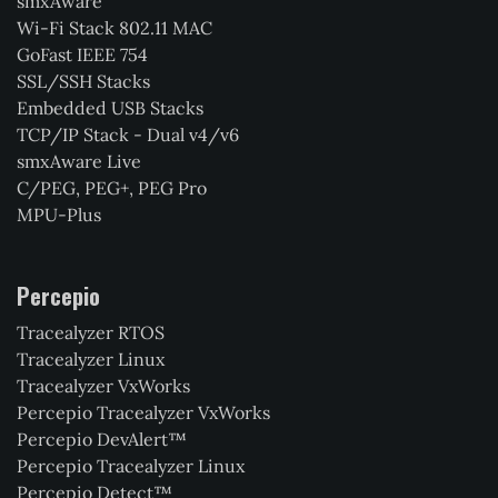
smxAware
Wi-Fi Stack 802.11 MAC
GoFast IEEE 754
SSL/SSH Stacks
Embedded USB Stacks
TCP/IP Stack - Dual v4/v6
smxAware Live
C/PEG, PEG+, PEG Pro
MPU-Plus
Percepio
Tracealyzer RTOS
Tracealyzer Linux
Tracealyzer VxWorks
Percepio Tracealyzer VxWorks
Percepio DevAlert™
Percepio Tracealyzer Linux
Percepio Detect™