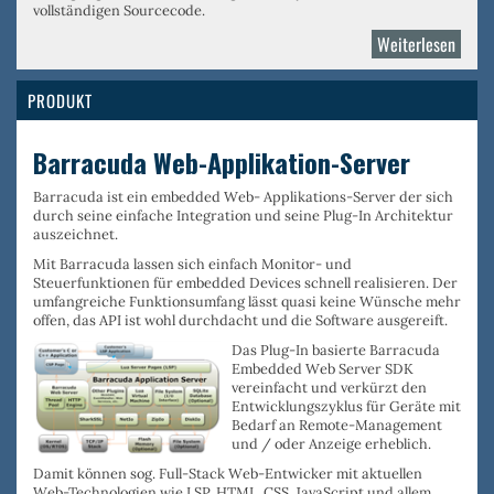
vollständigen Sourcecode.
Weiterlesen
über
Real
Time
PRODUKT
Logic
Barracuda Web-Applikation-Server
Barracuda ist ein
embedded Web- Applikations-Server
der sich
durch seine
einfache Integration
und seine
Plug-In Architektur
auszeichnet.
Mit Barracuda lassen sich einfach
Monitor- und
Steuerfunktionen für embedded Devices
schnell realisieren. Der
umfangreiche Funktionsumfang
lässt quasi keine Wünsche mehr
offen, das
API ist wohl durchdacht
und die
Software ausgereift
.
Das Plug-In basierte Barracuda
Embedded Web Server SDK
vereinfacht und
verkürzt den
Entwicklungszyklus
für Geräte mit
Bedarf an
Remote-Management
und / oder
Anzeige
erheblich.
Damit können sog.
Full-Stack Web-Entwicker
mit aktuellen
Web-Technologien wie
LSP
,
HTML
,
CSS
,
JavaScript
und allem