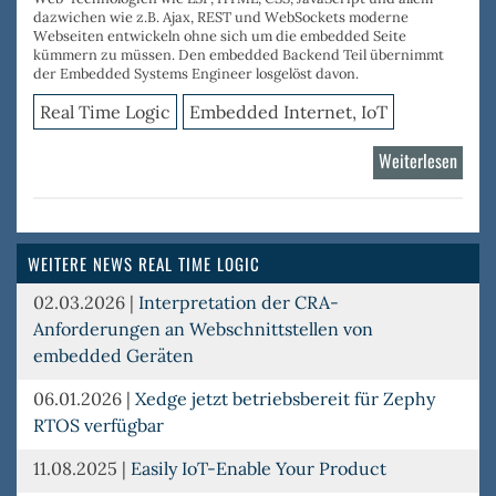
dazwichen wie z.B.
Ajax
,
REST
und
WebSockets
moderne
Webseiten entwickeln ohne sich um die embedded Seite
kümmern zu müssen. Den embedded Backend Teil übernimmt
der Embedded Systems Engineer losgelöst davon.
Real Time Logic
Embedded Internet, IoT
Weiterlesen
über
Barra
Web-
Appli
WEITERE NEWS REAL TIME LOGIC
Serve
02.03.2026
|
Interpretation der CRA-
Anforderungen an Webschnittstellen von
embedded Geräten
06.01.2026
|
Xedge jetzt betriebsbereit für Zephy
RTOS verfügbar
11.08.2025
|
Easily IoT-Enable Your Product