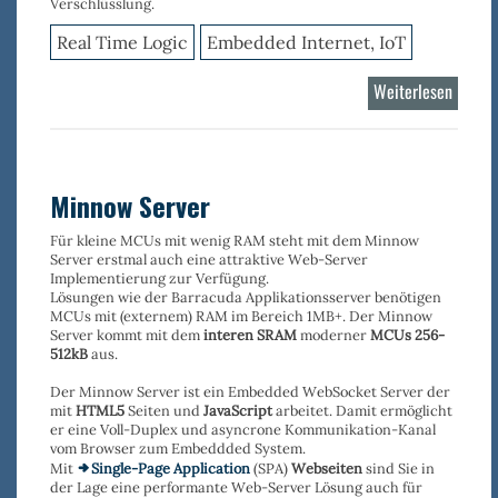
Verschlüsslung.
Real Time Logic
Embedded Internet, IoT
Weiterlesen
über
Shark
Minnow Server
Für kleine MCUs mit wenig RAM steht mit dem Minnow
Server erstmal auch eine attraktive Web-Server
Implementierung zur Verfügung.
Lösungen wie der Barracuda Applikationsserver benötigen
MCUs mit (externem) RAM im Bereich 1MB+. Der Minnow
Server kommt mit dem
interen SRAM
moderner
MCUs 256-
512kB
aus.
Der Minnow Server ist ein Embedded WebSocket Server der
mit
HTML5
Seiten und
JavaScript
arbeitet. Damit ermöglicht
er eine Voll-Duplex und asyncrone Kommunikation-Kanal
vom Browser zum Embeddded System.
Mit
Single-Page Application
(SPA)
Webseiten
sind Sie in
der Lage eine performante Web-Server Lösung auch für