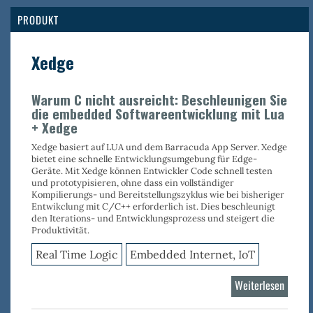
Real
Tim
PRODUKT
Logi
Xedge
Warum C nicht ausreicht: Beschleunigen Sie
die embedded Softwareentwicklung mit Lua
+ Xedge
Xedge basiert auf LUA und dem Barracuda App Server. Xedge
bietet eine schnelle Entwicklungsumgebung für Edge-
Geräte. Mit Xedge können Entwickler Code schnell testen
und prototypisieren, ohne dass ein vollständiger
Kompilierungs- und Bereitstellungszyklus wie bei bisheriger
Entwikclung mit C/C++ erforderlich ist. Dies beschleunigt
den Iterations- und Entwicklungsprozess und steigert die
Produktivität.
Real Time Logic
Embedded Internet, IoT
Weiterlesen
über
Xedge