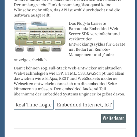
Der
umfangreiche Funktionsumfang
lässt quasi keine
Wünsche mehr offen, das
API ist wohl durchdacht
und die
Software ausgereift
.
Das Plug-In basierte
Barracuda Embedded Web
Server SDK vereinfacht und
verkürzt den
Entwicklungszyklus
für Geräte
mit Bedarf an
Remote-
Management
und / oder
Anzeige
erheblich.
Damit können sog.
Full-Stack Web-Entwicker
mit aktuellen
Web-Technologien wie
LSP
,
HTML
,
CSS
,
JavaScript
und allem
dazwichen wie z.B.
Ajax
,
REST
und
WebSockets
moderne
Webseiten entwickeln ohne sich um die embedded Seite
kümmern zu müssen. Den embedded Backend Teil
übernimmt der Embedded Systems Engineer losgelöst davon.
Real Time Logic
Embedded Internet, IoT
Weiterlesen
über
Barrac
Web-