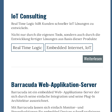
IoT Consulting
Real Time Logic hilft Kunden schneller IoT Lösungen zu
entwickeln.
Nicht nur durch die eigenen Tools, sondern auch durch die
Entwicklung fertiger Lösungen aus Basis dieser Produkte
Real Time Logic
Embedded Internet, IoT
Weiterlesen
über
IoT
Consul
Barracuda Web-Applikation-Server
Barracuda ist ein
embedded Web- Applikations-Server
der
sich durch seine
einfache Integration
und seine
Plug-In
Architektur
auszeichnet.
Mit Barracuda lassen sich einfach
Monitor- und
Steuerfunktionen für embedded Devices
schnell realisieren.