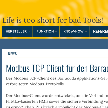
Life is too short for bad Tools!
REFER
HERSTELLER
FUNKTION
KNOW-HOW
NEWS
Modbus TCP Client für den Barra
Der Modbus TCP-Client des Barracuda Applikations-Serv
verbreiteten Modbus-Protokolls.
Der Modbus-Client wurde entwickelt, um die Verbindu
HTML5-basierten HMIs sowie die sichere Verbindung v
zu ermöglichen. Zusätzlich ermöglicht der Modbus-Clie