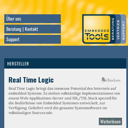
Direkt
zum
Inhalt
Über uns
Beratung | Kontakt
Support
HERSTELLER
Real Time Logic
Real Time Logic bringt das immense Potential des Internets auf
embedded Systeme. Es stehen vollständige Implementationen von
einem
Web-Applikations-Server
und
SSL/TSL Stack
speziell für
die Bedürfnisse von Embedded Systemen entwickelt, zur
Verfügung. Geliefert wird die gesamte Systemsoftware im
vollständigen Sourcecode.
Weiterlesen
über