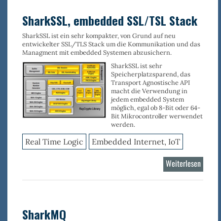
Applik
Server
SharkSSL, embedded SSL/TSL Stack
SharkSSL ist ein sehr kompakter, von Grund auf neu
entwickelter SSL/TLS Stack um die Kommunikation und das
Managment mit embedded Systemen abzusichern.
SharkSSL ist sehr
Speicherplatzsparend, das
Transport Agnostische API
macht die Verwendung in
jedem embedded System
möglich, egal ob 8-Bit oder 64-
Bit Mikrocontroller werwendet
werden.
Real Time Logic
Embedded Internet, IoT
Weiterlesen
über
SharkS
embed
SSL/T
Stack
SharkMQ