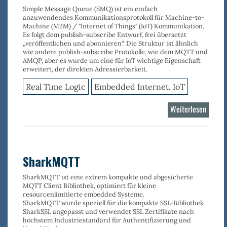
Simple Message Queue (SMQ) ist ein einfach
anzuwendendes Kommunikationsprotokoll für Machine-to-
Machine (M2M) / "Internet of Things" (IoT) Kommunikation.
Es folgt dem publish-subscribe Entwurf, frei übersetzt
„veröffentlichen und abonnieren“. Die Struktur ist ähnlich
wie andere publish-subscribe Protokolle, wie dem MQTT und
AMQP, aber es wurde um eine für IoT wichtige Eigenschaft
erweitert, der direkten Adressierbarkeit.
Real Time Logic
Embedded Internet, IoT
Weiterlesen
über
Shark
SharkMQTT
SharkMQTT ist eine extrem kompakte und abgesicherte
MQTT Client Bibliothek, optimiert für kleine
resourcenlimitierte embedded Systeme.
SharkMQTT wurde speziell für die kompakte SSL-Bibliothek
SharkSSL angepasst und verwendet SSL Zertifikate nach
höchstem Industriestandard für Authentifizierung und