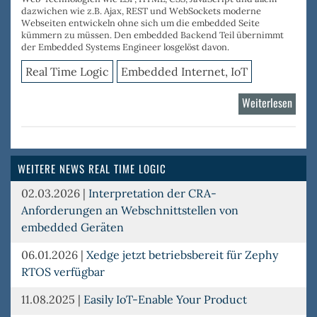
dazwichen wie z.B.
Ajax
,
REST
und
WebSockets
moderne
Webseiten entwickeln ohne sich um die embedded Seite
kümmern zu müssen. Den embedded Backend Teil übernimmt
der Embedded Systems Engineer losgelöst davon.
Real Time Logic
Embedded Internet, IoT
Weiterlesen
über
Barra
Web-
Appli
WEITERE NEWS REAL TIME LOGIC
Serve
02.03.2026
|
Interpretation der CRA-
Anforderungen an Webschnittstellen von
embedded Geräten
06.01.2026
|
Xedge jetzt betriebsbereit für Zephy
RTOS verfügbar
11.08.2025
|
Easily IoT-Enable Your Product