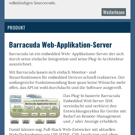
vollständigen Sourcecode.
Weiterlesen
über
Real
Time
PRODUKT
Logic
Barracuda Web-Applikation-Server
Barracuda ist ein
embedded Web- Applikations-Server
der sich
durch seine
einfache Integration
und seine
Plug-In Architektur
auszeichnet.
Mit Barracuda lassen sich einfach
Monitor- und
Steuerfunktionen für embedded Devices
schnell realisieren. Der
umfangreiche Funktionsumfang
lässt quasi keine Wünsche mehr
offen, das
API ist wohl durchdacht
und die
Software ausgereift
.
Das Plug-In basierte Barracuda
Embedded Web Server SDK
vereinfacht und
verkürzt den
Entwicklungszyklus
für Geräte mit
Bedarf an
Remote-Management
und / oder
Anzeige
erheblich.
Damit können sog.
Full-Stack Web-Entwicker
mit aktuellen
Web-Technologien wie
LSP
,
HTML
,
CSS
,
JavaScript
und allem