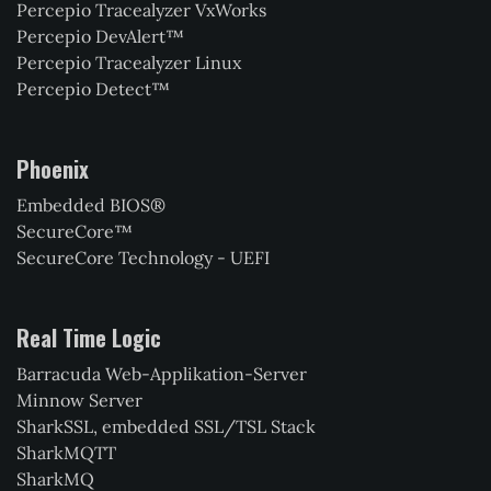
Percepio Tracealyzer VxWorks
Percepio DevAlert™
Percepio Tracealyzer Linux
Percepio Detect™
Phoenix
Embedded BIOS®
SecureCore™
SecureCore Technology - UEFI
Real Time Logic
Barracuda Web-Applikation-Server
Minnow Server
SharkSSL, embedded SSL/TSL Stack
SharkMQTT
SharkMQ