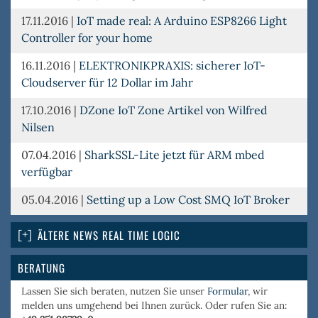
17.11.2016
|
IoT made real: A Arduino ESP8266 Light
Controller for your home
16.11.2016
|
ELEKTRONIKPRAXIS: sicherer IoT-
Cloudserver für 12 Dollar im Jahr
17.10.2016
|
DZone IoT Zone Artikel von Wilfred
Nilsen
07.04.2016
|
SharkSSL-Lite jetzt für ARM mbed
verfügbar
05.04.2016
|
Setting up a Low Cost SMQ IoT Broker
ÄLTERE NEWS REAL TIME LOGIC
BERATUNG
Lassen Sie sich beraten, nutzen Sie unser
Formular
, wir
melden uns umgehend bei Ihnen zurück. Oder rufen Sie an: