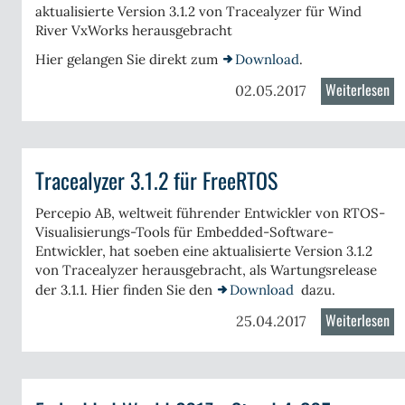
aktualisierte Version 3.1.2 von Tracealyzer für Wind
hniques
River VxWorks herausgebracht
l
Hier gelangen Sie direkt zum
Download
.
,
5
Weiterlesen
üb
02.05.2017
S)
Tr
3.1
für
Tracealyzer 3.1.2 für FreeRTOS
Vx
Percepio AB, weltweit führender Entwickler von RTOS-
ealyzer
Visualisierungs-Tools für Embedded-Software-
2
Entwickler, hat soeben eine aktualisierte Version 3.1.2
von Tracealyzer herausgebracht, als Wartungsrelease
der 3.1.1. Hier finden Sie den
Download
dazu.
eadX
Weiterlesen
üb
25.04.2017
Tr
3.1
für