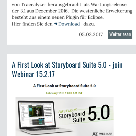
-
von Tracealyzer herausgebracht, als Wartungsrelease
Pe
nk
der 3.1 aus Dezember 2016. Die westenliche Erweiterung
besteht aus einem neuen Plugin für Eclipse.
edded
Hier finden Sie den
Download
dazu.
s
Weiterlesen
üb
05.03.2017
Tr
3.1
für
A First Look at Storyboard Suite 5.0 - join
Fr
r
Webinar 15.2.17
erheit
ex-
teme
-