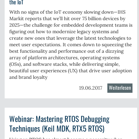
the IoT
With no signs of the IoT economy slowing down—IHS
Markit reports that we’ll hit over 75 billion devices by
2025—the challenge for embedded development teams is
figuring out how to modernize legacy systems and
create new ones that leverage the latest technologies to
meet user expectations. It comes down to squeezing the
best functionality and performance out of a dizzying
array of platform architectures, operating systems
(OSs), and software stacks, while delivering simple,
beautiful user experiences (UX) that drive user adoption
and brand loyalty
Weiterlesen
über
19.06.2017
Thr
thin
to
Webinar: Mastering RTOS Debugging
cons
whe
Techniques (Keil MDK, RTX5 RTOS)
deve