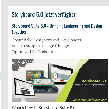
eeRTOS
G
T
Storyboard 5.0 jetzt verfügbar
V
-
Q
Storyboard Suite 5.0 - Bringing Engineering and Design
m
Together
S
Created for Designers and Developers
Built to Support Design Change
Optimized for Embedded
er
bedded
rld
17
and
5
What's New in Storyboard Suite 5.0