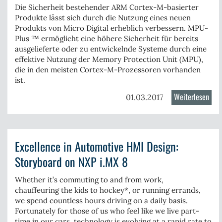
-
Die Sicherheit bestehender ARM Cortex-M-basierter
Cra
Produkte lässt sich durch die Nutzung eines neuen
und
Produkts von Micro Digital erheblich verbessern. MPU-
Emb
Plus ™ ermöglicht eine höhere Sicherheit für bereits
ausgelieferte oder zu entwickelnde Systeme durch eine
Tool
effektive Nutzung der Memory Protection Unit (MPU),
die in den meisten Cortex-M-Prozessoren vorhanden
ist.
Weiterlesen
über
01.03.2017
Meh
Sich
für
Excellence in Automotive HMI Design:
Cort
M
Storyboard on NXP i.MX 8
Sys
mit
Whether it’s commuting to and from work,
chauffeuring the kids to hockey*, or running errands,
MPU
we spend countless hours driving on a daily basis.
Plus
Fortunately for those of us who feel like we live part-
time in our cars, technology is evolving at a rapid rate to