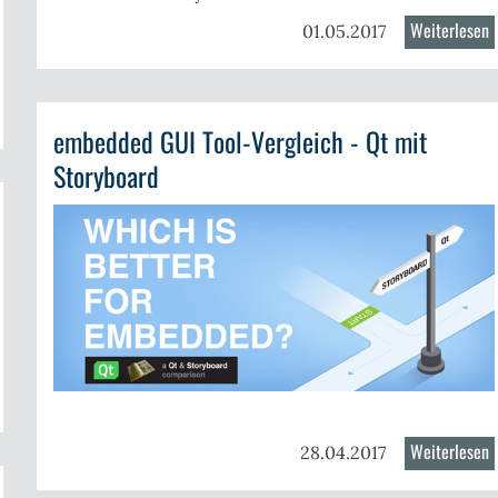
Weiterlesen
ü
01.05.2017
I
t
er
A
embedded GUI Tool-Vergleich - Qt mit
acealyzer
E
.2
a
Storyboard
S
Works
C
er
acealyzer
.2
Weiterlesen
ü
28.04.2017
e