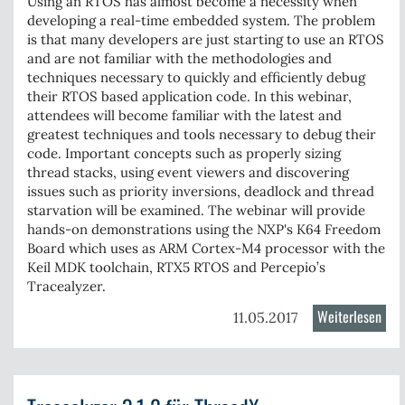
emb
Using an RTOS has almost become a necessity when
developing a real-time embedded system. The problem
UIs
is that many developers are just starting to use an RTOS
for
and are not familiar with the methodologies and
the
techniques necessary to quickly and efficiently debug
IoT
their RTOS based application code. In this webinar,
attendees will become familiar with the latest and
greatest techniques and tools necessary to debug their
code. Important concepts such as properly sizing
thread stacks, using event viewers and discovering
issues such as priority inversions, deadlock and thread
starvation will be examined. The webinar will provide
hands-on demonstrations using the NXP's K64 Freedom
Board which uses as ARM Cortex-M4 processor with the
Keil MDK toolchain, RTX5 RTOS and Percepio’s
Tracealyzer.
Weiterlesen
über
11.05.2017
Webi
Mas
RTO
Deb