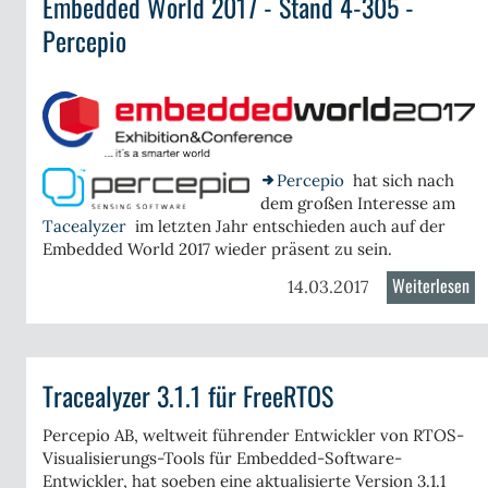
Embedded World 2017 - Stand 4-305 -
Fr
Percepio
Percepio
hat sich nach
dem großen Interesse am
Tacealyzer
im letzten Jahr entschieden auch auf der
Embedded World 2017 wieder präsent zu sein.
Weiterlesen
üb
14.03.2017
Em
edded
Wo
ld
20
7
Tracealyzer 3.1.1 für FreeRTOS
-
St
nd
Percepio AB, weltweit führender Entwickler von RTOS-
4-
Visualisierungs-Tools für Embedded-Software-
30
Entwickler, hat soeben eine aktualisierte Version 3.1.1