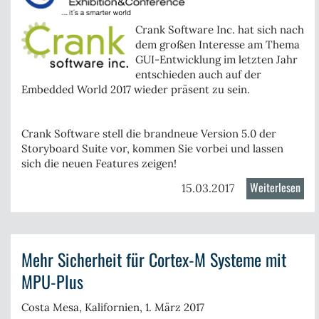
Crank Software Inc
. hat sich nach
dem großen Interesse am Thema
GUI-Entwicklung im letzten Jahr
entschieden auch auf der
Embedded World 2017 wieder präsent zu sein.
Crank Software stell die brandneue Version 5.0 der
Storyboard Suite vor, kommen Sie vorbei und lassen
sich die neuen Features zeigen!
Weiterlesen
über
15.03.2017
Emb
Wor
201
Mehr Sicherheit für Cortex-M Systeme mit
-
Sta
MPU-Plus
4-
270
Costa Mesa, Kalifornien, 1. März 2017