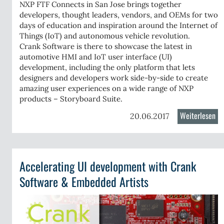
NXP FTF Connects in San Jose brings together
developers, thought leaders, vendors, and OEMs for two
days of education and inspiration around the Internet of
Things (IoT) and autonomous vehicle revolution.
Crank Software is there to showcase the
latest in
automotive HMI and IoT user interface (UI)
development
, including the only platform that lets
designers and developers work side-by-side to create
amazing user experiences on a wide range of NXP
products – Storyboard Suite.
Weiterlesen
üb
20.06.2017
Cr
So
au
ee
Accelerating UI development with Crank
de
gs
NX
Software & Embedded Artists
FT
ider
Co
n
in
loping
Sa