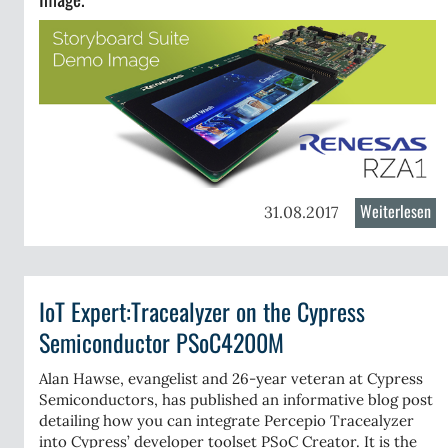
ealyzer
ers
ion
Weiterlesen
üb
31.08.2017
St
An
De
IoT Expert:Tracealyzer on the Cypress
für
Re
Semiconductor PSoC4200M
RZ
mi
Alan Hawse, evangelist and 26-year veteran at Cypress
Semiconductors, has published an informative blog post
RG
detailing how you can integrate Percepio Tracealyzer
Su
into Cypress’ developer toolset PSoC Creator. It is the