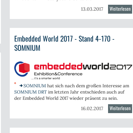
Weiterlesen
ü
rcepio
13.03.2017
S
5
j
er
Embedded World 2017 - Stand 4-170 -
v
acealyzer
SOMNIUM
.1
eeRTOS
SOMNIUM
hat sich nach dem großen Interesse am
SOMNIUM DRT
im letzten Jahr entschieden auch auf
der
Embedded World 2017 wieder präsent zu sein.
Weiterlesen
ü
16.02.2017
E
W
2