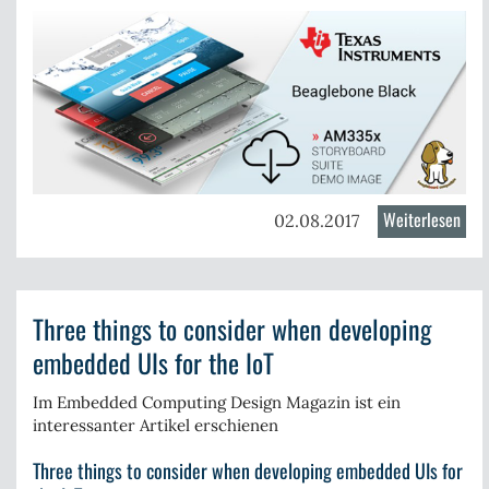
Weiterlesen
über
02.08.2017
Stor
Anw
Dem
Three things to consider when developing
für
Bea
embedded UIs for the IoT
Bla
TI
Im
Embedded Computing Design
Magazin ist ein
interessanter Artikel erschienen
AM3
Three things to consider when developing embedded UIs for