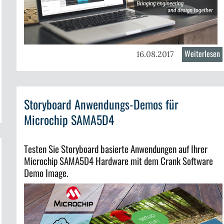
Weiterlesen
ü
16.08.2017
S
5
j
Storyboard Anwendungs-Demos für
v
er
Microchip SAMA5D4
oryboard
wendungs-
mos
Testen Sie Storyboard basierte Anwendungen auf Ihrer
Microchip SAMA5D4 Hardware mit dem Crank Software
nesas
Demo Image.
A1,
t
A
pport