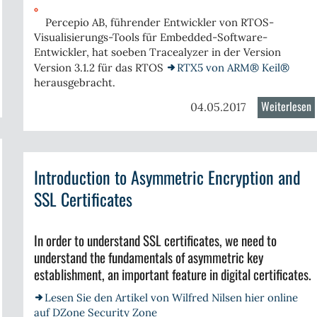
m
se
Percepio AB, führender Entwickler von RTOS-
Visualisierungs-Tools für Embedded-Software-
Entwickler, hat soeben Tracealyzer in der Version
Version 3.1.2 für das RTOS
RTX5 von ARM® Keil®
herausgebracht.
er
Weiterlesen
ü
04.05.2017
celerating
T
3
velopment
f
th
Introduction to Asymmetric Encryption and
ank
K
SSL Certificates
ftware
R
bedded
In order to understand SSL certificates, we need to
ists
understand the fundamentals of asymmetric key
establishment, an important feature in digital certificates.
Lesen Sie den Artikel von Wilfred Nilsen hier online
auf DZone Security Zone