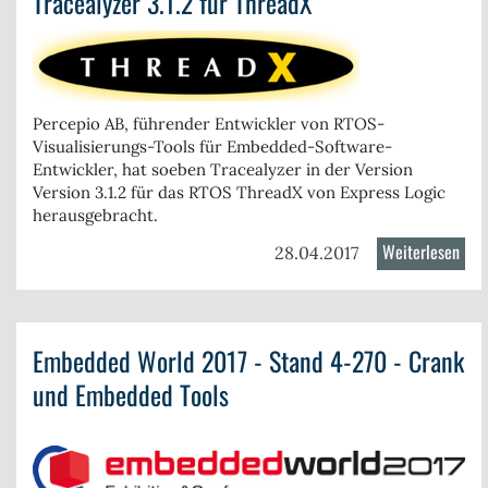
Tracealyzer 3.1.2 für ThreadX
Tec
(Kei
MDK
RTX
Percepio AB, führender Entwickler von RTOS-
RTO
Visualisierungs-Tools für Embedded-Software-
Entwickler, hat soeben Tracealyzer in der Version
Version 3.1.2 für das RTOS
ThreadX von
Express Logic
herausgebracht.
Weiterlesen
über
28.04.2017
Trac
3.1.
für
Embedded World 2017 - Stand 4-270 - Crank
Thr
und Embedded Tools