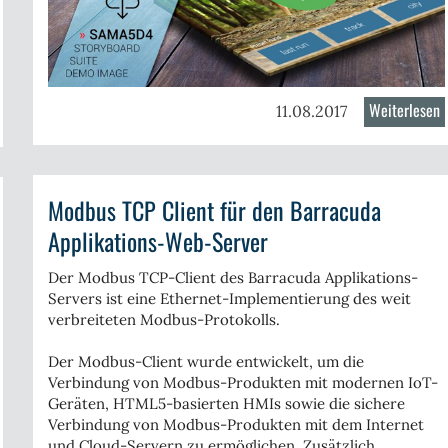
Weiterlesen
ü
er
11.08.2017
S
T
A
pert:Tracealyzer
D
Modbus TCP Client für den Barracuda
f
e
M
press
Applikations-Web-Server
miconductor
oC4200M
Der Modbus TCP-Client des Barracuda Applikations-
Servers ist eine Ethernet-Implementierung des weit
verbreiteten Modbus-Protokolls.
Der Modbus-Client wurde entwickelt, um die
Verbindung von Modbus-Produkten mit modernen IoT-
Geräten, HTML5-basierten HMIs sowie die sichere
Verbindung von Modbus-Produkten mit dem Internet
und Cloud-Servern zu ermöglichen. Zusätzlich