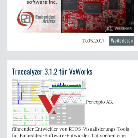
edded
Jo
Weiterlesen
üb
17.05.2017
Ac
UI
de
Tracealyzer 3.1.2 für VxWorks
wi
Cr
So
&
Em
Percepio AB,
Art
nar:
tering
führender Entwickler von RTOS-Visualisierungs-Tools
S
für Embedded-Software-Entwickler, hat soeben eine
ugging