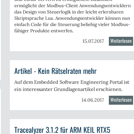
ermöglicht der Modbus-Client Anwendungsentwicklern
das Design von Steuerlogik in der leicht erlernbaren
Skriptsprache Lua. Anwendungsentwickler können nun
einfach Code für die Steuerung beliebig vieler Modbus-
fähiger Produkte entwerfen.
Weiterlesen
ü
15.07.2017
M
T
C
Artikel - Kein Rätselraten mehr
er
f
ank
d
Auf dem Embedded Software Engineering Portal ist
ftwares
B
ein interessanter Grundlagenartikel erschienen.
f
A
m
W
Weiterlesen
ü
14.06.2017
P
S
A
F
-
nnects
K
Tracealyzer 3.1.2 für ARM KEIL RTX5
R
n