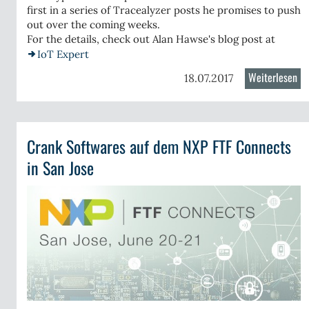
first in a series of Tracealyzer posts he promises to push
out over the coming weeks.
For the details, check out Alan Hawse's blog post at
IoT Expert
Weiterlesen
üb
18.07.2017
Io
Ex
on
Crank Softwares auf dem NXP FTF Connects
th
yboard
Cy
in San Jose
endungs-
Se
os
PS
gleBone
ck
35x