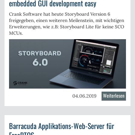
embedded GUI development easy
Edge-
Anwe
Crank Software hat heute
Storyboard Version 6
freigegeben, einen weiteren Meilenstein, mit wichtigen
Erweiterungen, wie z.B:
Storyboard Lite
für keine SCO
MCUs.
Weiterlesen
über
04.06.2019
Story
6.0
verfü
Barracuda Applikations-Web-Server für
/
Maki