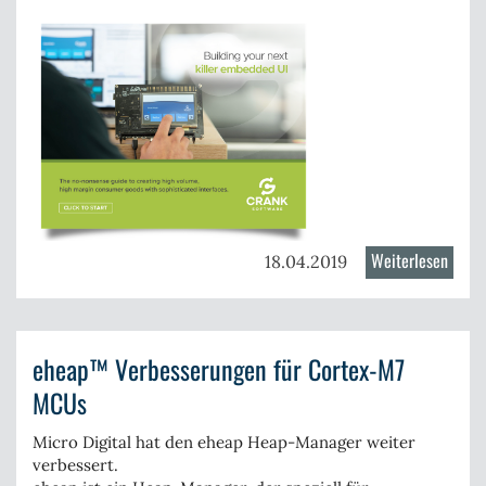
Weiterlesen
über
18.04.2019
Relau
der
Crank
eheap™ Verbesserungen für Cortex-M7
Softw
Webse
MCUs
Micro Digital hat den eheap Heap-Manager weiter
verbessert.