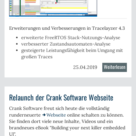
Erweiterungen und Verbesserungen in Tracelayzer 4.3
erweiterte
FreeRTOS Stack-Nutzungs-Analyse
verbesserter
Zustandsautomaten
-Analyse
gesteigerte Leistungsfähigkeit
beim Umgang mit
großen Traces
Weiterlesen
über
25.04.2019
Trace
4.3
freig
Relaunch der Crank Software Webseite
Crank Software freut sich heute die vollständig
runderneuerte
Webseite
online schalten zu können.
Sie finden dort viele
neue Inhalte
,
Videos
und ein
brandneues
eBook
"
Building your next killer embedded
UI
".