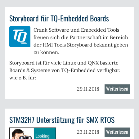
4.2.8
für
Storyboard für TQ-Embedded Boards
Wind
River
Crank Software und Embedded Tools
VxWo
freuen sich die Partnerschaft im Bereich
der HMI Tools Storyboard bekannt geben
zu können.
Storyboard ist für viele Linux und QNX basierte
Boards & Systeme von TQ-Embedded verfügbar.
wie z.B. für:
Weiterlesen
über
29.11.2018
Story
für
TQ-
STM32H7 Unterstützung für SMX RTOS
Embe
Board
Weiterlesen
über
23.11.2018