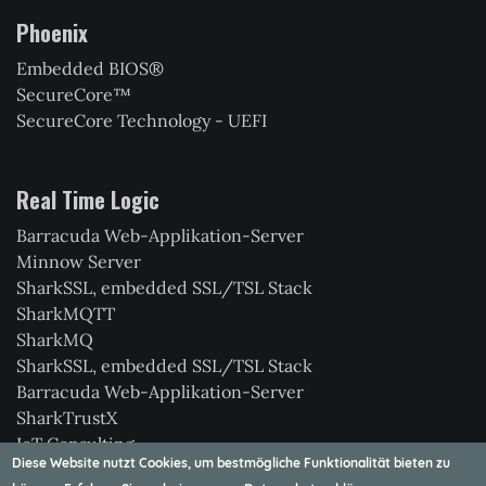
Phoenix
Embedded BIOS®
SecureCore™
SecureCore Technology - UEFI
Real Time Logic
Barracuda Web-Applikation-Server
Minnow Server
SharkSSL, embedded SSL/TSL Stack
SharkMQTT
SharkMQ
SharkSSL, embedded SSL/TSL Stack
Barracuda Web-Applikation-Server
SharkTrustX
IoT Consulting
Diese Website nutzt Cookies, um bestmögliche Funktionalität bieten zu
Xedge