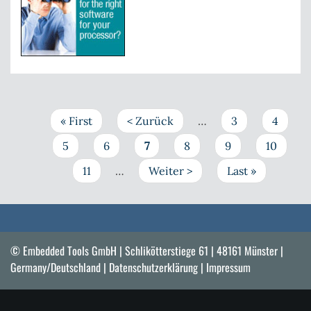
STM3
Unter
für
SMX
RTOS
Seitennummerierung
Erste
« First
Vorherige
< Zurück
…
Seite
3
Seite
4
Seite
Seite
Seite
5
Seite
6
Aktuelle
7
Seite
8
Seite
9
Seite
10
Seite
Seite
11
…
Nächste
Weiter >
Letzte
Last »
Seite
Seite
© Embedded Tools GmbH | Schlikötterstiege 61 | 48161 Münster |
Germany/Deutschland |
Datenschutzerklärung
|
Impressum