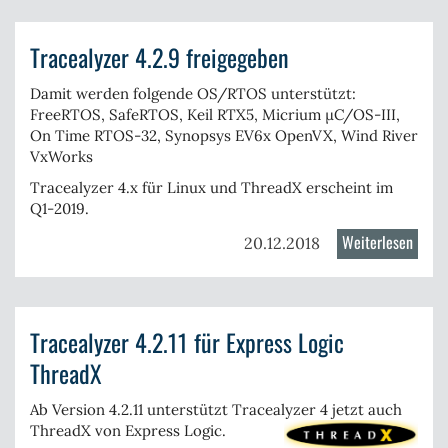
DevAl
vorges
Tracealyzer 4.2.9 freigegeben
Damit werden folgende OS/RTOS unterstützt:
FreeRTOS
,
SafeRTOS
, Keil
RTX5
, Micrium
µC/OS-III
,
On Time
RTOS-32
, Synopsys EV6x
OpenVX
, Wind River
VxWorks
Tracealyzer 4.x für Linux und
ThreadX
erscheint im
Q1-2019.
Weiterlesen
über
20.12.2018
Trace
4.2.9
freig
Tracealyzer 4.2.11 für Express Logic
ThreadX
Ab Version 4.2.11 unterstützt Tracealyzer 4 jetzt auch
ThreadX
von Express Logic.