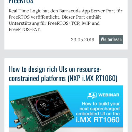
FreeRTOS
embe
GUI
Real Time Logic hat den
Barracuda App Server
Port für
FreeRTOS
veröffentlicht. Dieser Port enthält
devel
Unterstützung für
FreeRTOS+TCP, lwIP
und
easy
FreeRTOS+FAT
.
Weiterlesen
über
23.05.2019
Barra
Appli
Web-
How to design rich UIs on resource-
Serve
für
constrained platforms (NXP i.MX RT1060)
Free