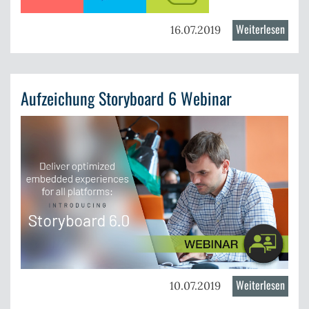
Weiterlesen
über
16.07.2019
Why
Your
Touch
Aufzeichung Storyboard 6 Webinar
UIs
Shoul
Suppo
Multi
Moda
Input
Weiterlesen
über
10.07.2019
Aufze