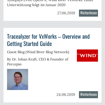
Unterstützung folgt im Januar 2020
Weiterlesen
über
27.06.2019
Trace
4.3.5
freig
Tracealyzer for VxWorks – Overview and
Getting Started Guide
Guest Blog (
Wind River Blog Network)
By Dr. Johan Kraft, CEO & Founder of
Percepio
Weiterlesen
über
24.06.2019
Trace