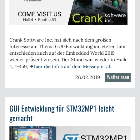
Crank Software Inc
. hat sich nach dem großen
Interesse am Thema GUI-Entwicklung im letzten Jahr
entschieden auch auf der
Embedded World 2019
wieder präsent zu sein. Der Stand war wieder in Halle
4, 4-459,
hier die Infos auf dem Messeportal.
Weiterlesen
über
26.02.2019
Crank
+
Embe
GUI Entwicklung für STM32MP1 leicht
Tools
@
gemacht
Embe
World
2019