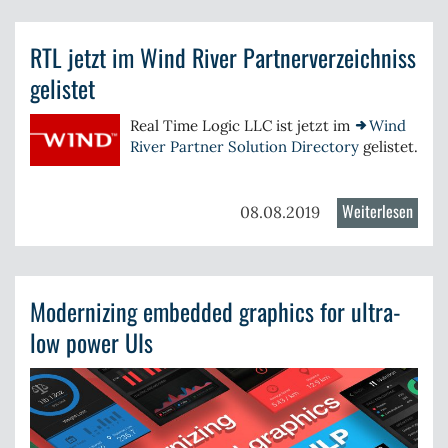
Schul
RTL jetzt im Wind River Partnerverzeichniss
gelistet
Real Time Logic LLC ist jetzt im
Wind
River Partner Solution Directory
gelistet.
Weiterlesen
über
08.08.2019
RTL
jetzt
im
Modernizing embedded graphics for ultra-
Wind
River
low power UIs
Partn
gelist