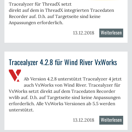
Tracealyzer für
ThreadX
setzt
direkt auf dem in
ThreadX
integrierten Tracedaten
Recorder auf. D.h. auf Targetseite sind keine
Anpassungen erforderlich.
Weiterlesen
über
13.12.2018
Trace
4.2.11
für
Tracealyzer 4.2.8 für Wind River VxWorks
Expre
Logic
Threa
Ab Version 4.2.8 unterstützt Tracealyzer 4 jetzt
auch VxWorks von Wind River. Tracealyzer für
VxWorks setzt direkt auf dem Tracedaten Recorder
wvlib auf. D.h. auf Targetseite sind keine Anpassungen
erforderlich. Alle VxWorks Versionen ab 5.5 werden
unterstützt.
Weiterlesen
über
13.12.2018
Trace