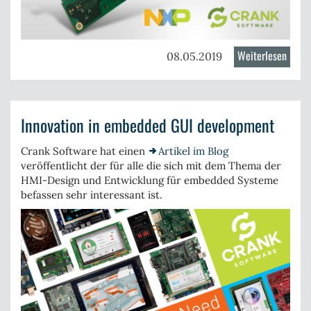
Weiterlesen
über
08.05.2019
How
to
desig
Innovation in embedded GUI development
rich
UIs
Crank Software hat einen
Artikel im Blog
on
veröffentlicht der für alle die sich mit dem Thema der
resou
HMI-Design und Entwicklung für embedded Systeme
const
befassen sehr interessant ist.
platf
(NXP
i.MX
RT106