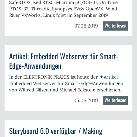
SafeRTOS
, Keil
RTX5
, Micrium
µC/OS-III
, On Time
will
RTOS-32
,
ThreadX
, Synopsys EV6x
OpenVX
, Wind
behav
River
VxWorks.
Linux
folgt im September 2019
at
Weiterlesen
über
07.06.2019
runti
Trace
while
4.3.3
you
freig
desig
Artikel: Embedded Webserver für Smart-
Edge-Anwendungen
In der
ELEKTRONIK PRAXIS
ist heute der
Artikel
Embedded Webserver für Smart-Edge-Anwendungen
von Wilfred Nilsen und Michael Eckstein erschienen.
Weiterlesen
über
05.06.2019
Artike
Embe
Webse
Storyboard 6.0 verfügbar / Making
für
Smart