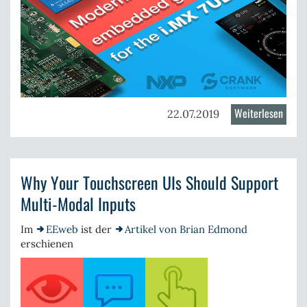
Weiterlesen
über
22.07.2019
Moder
embe
graph
Why Your Touchscreen UIs Should Support
for
ultra-
Multi-Modal Inputs
low
power
Im
EEweb
ist der
Artikel von Brian Edmond
UIs
erschienen