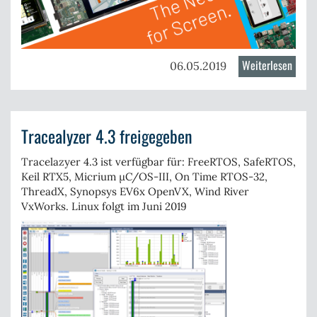
Weiterlesen
über
06.05.2019
Innov
in
embe
Tracealyzer 4.3 freigegeben
GUI
devel
Tracelazyer 4.3 ist verfügbar für:
FreeRTOS
,
SafeRTOS
,
Keil
RTX5
, Micrium
µC/OS-III
, On Time
RTOS-32
,
ThreadX
, Synopsys EV6x
OpenVX
, Wind River
VxWorks.
Linux
folgt im Juni 2019