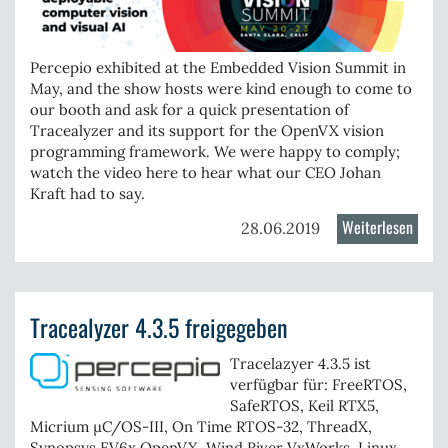
Percepio exhibited at the
Embedded Vision Summit
in
May, and the show hosts were kind enough to come to
our booth and ask for a quick presentation of
Tracealyzer and its support for the OpenVX vision
programming framework. We were happy to comply;
watch the video here to hear what our CEO Johan
Kraft had to say.
Weiterlesen
über
28.06.2019
Perce
at
Embe
Tracealyzer 4.3.5 freigegeben
Visio
Summ
Tracelazyer 4.3.5 ist
–
verfügbar für:
FreeRTOS
,
Open
SafeRTOS
, Keil
RTX5
,
Micrium
µC/OS-III
, On Time
RTOS-32
,
ThreadX
,
Synopsys EV6x
OpenVX
, Wind River
VxWorks.
Linux