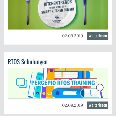
Weiterlesen
über
02.09.2019
Crank
auf
dem
RTOS Schulungen
Smar
Kitch
Summ
2019
Weiterlesen
über
02.09.2019
RTOS