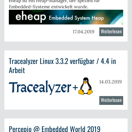
eheap ist ein Heap-Manager, der speziell für
Embedded-Systeme entwickelt wurde.
Weiterlesen
über
17.04.2019
ehea
Verbe
für
Tracealyzer Linux 3.3.2 verfügbar / 4.4 in
Corte
M7
Arbeit
MCUs
14.03.2019
Weiterlesen
über
Trace
Linux
3.3.2
Percepio @ Embedded World 2019
verfü