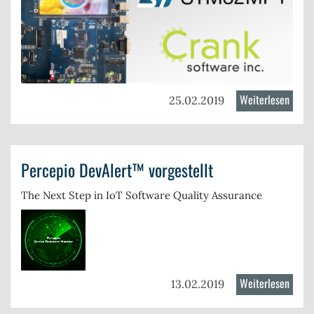
Weiterlesen
über
25.02.2019
GUI
Entwi
für
Percepio DevAlert™ vorgestellt
STM3
leicht
The Next Step in IoT Software Quality Assurance
gema
Weiterlesen
über
13.02.2019
Perce