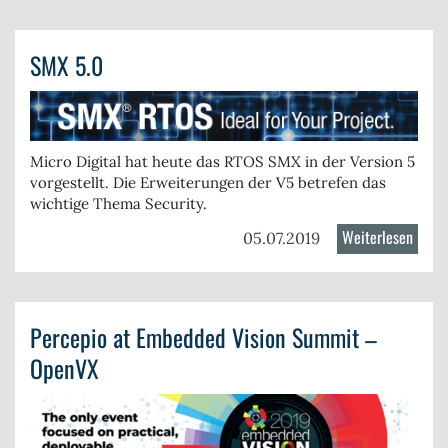
Story
6
SMX 5.0
Webin
Micro Digital hat heute das RTOS SMX in der Version 5
vorgestellt. Die Erweiterungen der V5 betrefen das
wichtige Thema Security.
Weiterlesen
über
05.07.2019
SMX
5.0
Percepio at Embedded Vision Summit –
OpenVX