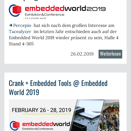
/
4.4
in
Arbei
Percepio
hat sich nach dem großen Interesse am
Tacealyzer
im letzten Jahr entschieden auch auf der
Embedded World 2019 wieder präsent zu sein, Halle 4
Stand 4-305
Weiterlesen
über
26.02.2019
Perce
@
Embe
Crank + Embedded Tools @ Embedded
World
2019
World 2019