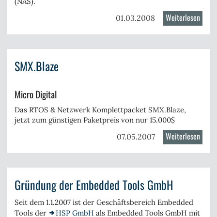
(NAS).
Weiterlesen
über
01.03.2008
Barra
für
Links
SMX.Blaze
NSLU
Micro Digital
Das RTOS & Netzwerk Komplettpacket SMX.Blaze,
jetzt zum günstigen Paketpreis von nur 15.000$
Weiterlesen
über
07.05.2007
SMX.B
Gründung der Embedded Tools GmbH
Seit dem 1.1.2007 ist der Geschäftsbereich Embedded
Tools der
HSP GmbH
als
Embedded Tools GmbH
mit