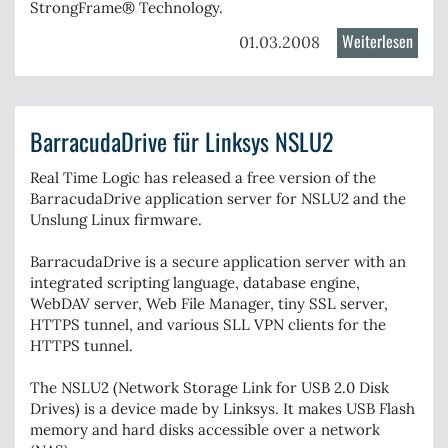
StrongFrame® Technology
.
Weiterlesen
über
01.03.2008
Embe
BIOS
in
BarracudaDrive für Linksys NSLU2
Versi
6
Real Time Logic has released
a free version of the
auch
BarracudaDrive application server
for NSLU2 and the
für
Unslung Linux firmware.
Intel
Atom
BarracudaDrive is a secure application server with an
verfü
integrated scripting language, database engine,
WebDAV server, Web File Manager, tiny SSL server,
HTTPS tunnel, and various SLL VPN clients for the
HTTPS tunnel.
The NSLU2 (Network Storage Link for USB 2.0 Disk
Drives) is a device made by Linksys. It makes USB Flash
memory and hard disks accessible over a network