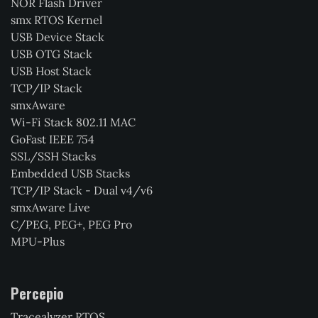
NOR Flash Driver
smx RTOS Kernel
USB Device Stack
USB OTG Stack
USB Host Stack
TCP/IP Stack
smxAware
Wi-Fi Stack 802.11 MAC
GoFast IEEE 754
SSL/SSH Stacks
Embedded USB Stacks
TCP/IP Stack - Dual v4/v6
smxAware Live
C/PEG, PEG+, PEG Pro
MPU-Plus
Percepio
Tracealyzer RTOS