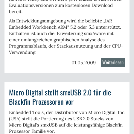
(Mult
Evaluationsversionen zum kostenlosen Download
Log)
bereit.
Als Entwicklungsumgebung wird die beliebte „
IAR
Embedded Workbench ARM
“ 5.2 oder 5.3 unterstützt.
Enthalten ist auch die Erweiterung smxAware mit
einer umfangreichen graphischen Analyse des
Programmablaufs, der Stackausnutzung und der CPU-
Verwendung.
Weiterlesen
über
01.05.2009
SMX
RTOS
neu
Micro Digital stellt smxUSB 2.0 für die
für
Corte
Blackfin Prozessoren vor
M3
Contr
Embedded Tools, der Distributor von Micro Digita
l
, Inc
(USA) stellt die Portierung des USB 2.0 Stacks von
Micro Digital's smxUSB auf die leistungsfähige Blackfin
Prozessor Familie vor.