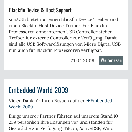
Blackfin Device & Host Support
smxUSB bietet nur einen Blackfin Device Treiber und
einen Blackfin Host Device Treiber. Für Blackfin
Prozessoren ohne internen USB Controller stehen
Treiber für externe Controller zur Verfügung. Damit
sind alle USB Softwarelösungen von Micro Digital USB
nun auch für Blackfin Prozessoren verfügbar.
Weiterlesen
über
21.04.2009
Micro
Digita
stellt
Embedded World 2009
smxU
2.0
Vielen Dank für Ihren Besuch auf der
Embedded
für
World 2009
die
Einige unserer Partner führten auf unserem Stand 10-
Black
239 persönlich Ihre Lösungen vor und standen für
Proze
Gespräche zur Verfügung:
Tilcon
,
ActiveDSP
,
Wind
vor