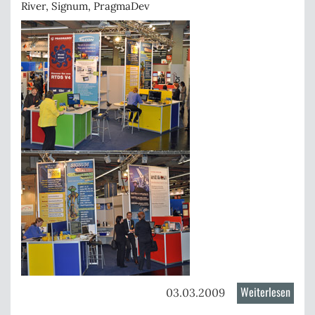
River
,
Signum
,
PragmaDev
Weiterlesen
über
03.03.2009
Embe