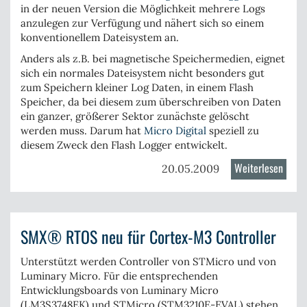
in der neuen Version die Möglichkeit mehrere Logs
anzulegen zur Verfügung und nähert sich so einem
konventionellem Dateisystem an.
Anders als z.B. bei magnetische Speichermedien, eignet
sich ein normales Dateisystem nicht besonders gut
zum Speichern kleiner Log Daten, in einem Flash
Speicher, da bei diesem zum überschreiben von Daten
ein ganzer, größerer Sektor zunächste gelöscht
werden muss. Darum hat
Micro Digital
speziell zu
diesem Zweck den Flash Logger entwickelt.
Weiterlesen
über
20.05.2009
Micro
Digita
stellt
SMX® RTOS neu für Cortex-M3 Controller
Upgra
für
Unterstützt werden Controller von
STMicro
und von
Flash
Luminary Micro
. Für die entsprechenden
Logge
Entwicklungsboards von Luminary Micro
vor
(LM3S3748EK) und STMicro (STM3210E-EVAL) stehen