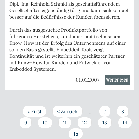
Dipl.-Ing. Reinhold Schmid
als geschäftsführendem
Gesellschafter eigenständig tätig und kann sich so noch
besser auf die Bedürfnisse der Kunden focussieren.
Durch das
ausgesuchte Produktportfolio
von
führenden Herstellern, kombiniert mit
technischen
Know-How
ist der Erfolg des Unternehmens auf einer
soliden Basis gestellt.
Embedded Tools zeigt
Kontinuität und ist weiterhin ein geschätzter
Partner
mit Know-How
für Kunden und Entwickler von
Embedded Systemen.
Weiterlesen
über
01.01.2007
Gründ
der
Embe
Tools
Seitennummerierung
Erste
« First
Vorherige
< Zurück
…
Seite
7
Seite
8
Gmb
Seite
Seite
Seite
9
Seite
10
Seite
11
Seite
12
Seite
13
Seite
14
Aktuelle
15