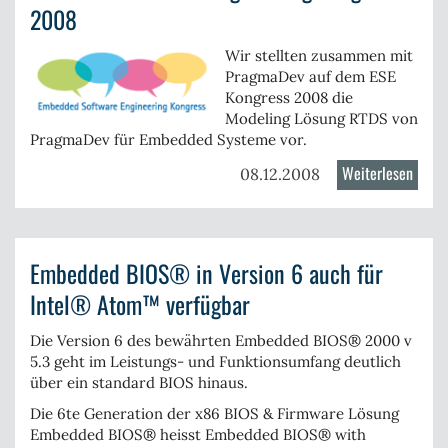
MLC
2008
NAND
Flash
Wir stellten zusammen mit
PragmaDev auf dem ESE
Baust
Kongress 2008 die
Modeling Lösung RTDS
von
PragmaDev
für Embedded Systeme vor.
Weiterlesen
über
08.12.2008
Embe
Softw
Engin
Embedded BIOS® in Version 6 auch für
Kongr
2008
Intel® Atom™ verfügbar
Die
Version 6
des bewährten
Embedded BIOS® 2000 v
5.3
geht im Leistungs- und Funktionsumfang deutlich
über ein standard BIOS hinaus.
Die 6te Generation der x86 BIOS & Firmware Lösung
Embedded BIOS® heisst
Embedded BIOS® with