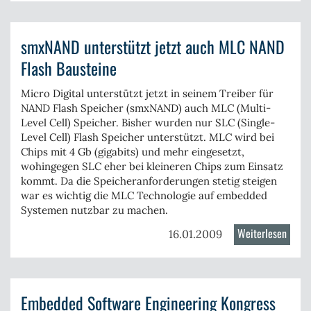
World
2009
smxNAND unterstützt jetzt auch MLC NAND
Flash Bausteine
Micro Digital unterstützt jetzt in seinem Treiber für
NAND Flash Speicher (smxNAND) auch MLC (Multi-
Level Cell) Speicher. Bisher wurden nur SLC (Single-
Level Cell) Flash Speicher unterstützt. MLC wird bei
Chips mit 4 Gb (gigabits) und mehr eingesetzt,
wohingegen SLC eher bei kleineren Chips zum Einsatz
kommt. Da die Speicheranforderungen stetig steigen
war es wichtig die MLC Technologie auf embedded
Systemen nutzbar zu machen.
Weiterlesen
über
16.01.2009
smxN
unter
jetzt
Embedded Software Engineering Kongress
auch