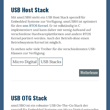
USB Host Stack
Mit
smxUSBH
steht ein USB Host Stack speziell für
Embedded Systeme zur Verfügung.
smxUSBH
ist optimiert
für den
smx RTOS Kernel
. Er ist vollständig in C
implementiert und kann daher mit wenig Aufwand auf
verschiedene Hardwareplattformen und andere RTOS
Kernel portiert werden. Auch der Betrieb ohne einen
Betriebssystem Kernel ist möglich.
Es stehen sehr viele
Treiber
für die verschiedensten
USB-
Klassen
zur Verfügung.
Micro Digital
USB Stacks
Weiterlesen
über
USB
Host
Stack
USB OTG Stack
smxUSBO
ist ein robuster
USB On-The-Go Stack
der
speziell für Embedded Systeme von Micro Digital entworfen