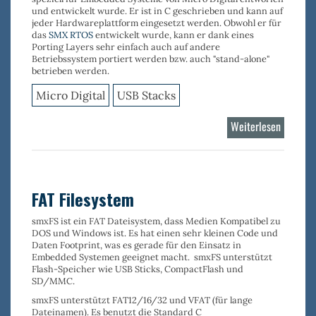
und entwickelt wurde. Er ist in C geschrieben und kann auf
jeder Hardwareplattform eingesetzt werden. Obwohl er für
das
SMX RTOS
entwickelt wurde, kann er dank eines
Porting Layers sehr einfach auch auf andere
Betriebssystem portiert werden bzw. auch "stand-alone"
betrieben werden.
Micro Digital
USB Stacks
Weiterlesen
über
USB
OTG
Stack
FAT Filesystem
smxFS
ist ein
FAT Dateisystem,
dass Medien Kompatibel zu
DOS und Windows ist. Es hat einen
sehr kleinen
Code und
Daten
Footprint
, was es gerade für den Einsatz in
Embedded Systemen geeignet macht.
smxFS
unterstützt
Flash-Speicher wie
USB Sticks
,
CompactFlash
und
SD/MMC
.
smxFS
unterstützt
FAT12/16/32
und
VFAT
(für lange
Dateinamen). Es benutzt die Standard C