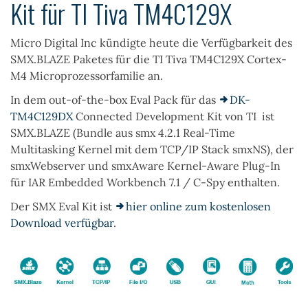
Kit für TI Tiva TM4C129X
Micro Digital Inc kündigte heute die Verfügbarkeit des
SMX.BLAZE Paketes
für die
TI Tiva TM4C129X
Cortex-
M4 Microprozessorfamilie an.
In dem out-of-the-box
Eval Pack
für das
DK-
TM4C129DX
Connected Development Kit von TI ist
SMX.BLAZE
(Bundle aus smx 4.2.1 Real-Time
Multitasking Kernel mit dem TCP/IP Stack smxNS), der
smxWebserver
und
smxAware
Kernel-Aware Plug-In
für IAR Embedded Workbench 7.1 / C-Spy enthalten.
Der
SMX
Eval Kit
ist
hier online zum kostenlosen
Download verfügbar
.