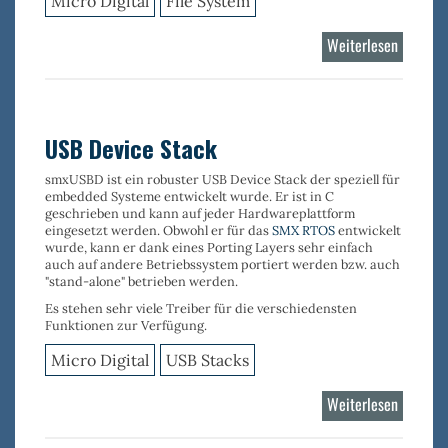
Micro Digital
File System
Weiterlesen
über
Flash
Log
Filesyst
USB Device Stack
smxUSBD
ist ein robuster
USB Device Stack
der speziell für
embedded Systeme entwickelt wurde. Er ist in C
geschrieben und kann auf jeder Hardwareplattform
eingesetzt werden. Obwohl er für das
SMX RTOS
entwickelt
wurde, kann er dank eines Porting Layers sehr einfach
auch auf andere Betriebssystem portiert werden bzw. auch
"stand-alone" betrieben werden.
Es stehen sehr viele
Treiber
für die verschiedensten
Funktionen
zur Verfügung.
Micro Digital
USB Stacks
Weiterlesen
über
USB