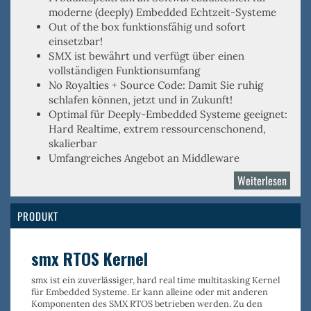
moderne (deeply) Embedded Echtzeit-Systeme
Out of the box
funktionsfähig und sofort
einsetzbar!
SMX ist
bewährt
und verfügt über einen
vollständigen Funktionsumfang
No Royalties
+
Source Code
: Damit Sie ruhig
schlafen können, jetzt und in Zukunft!
Optimal für
Deeply-Embedded
Systeme geeignet:
Hard Realtime, extrem ressourcenschonend,
skalierbar
Umfangreiches Angebot an Middleware
Weiterlesen
über
Micro
Digita
PRODUKT
smx RTOS Kernel
smx ist ein
zuverlässiger, hard real time multitasking Kernel
für Embedded Systeme. Er kann alleine oder mit anderen
Komponenten des SMX RTOS betrieben werden. Zu den