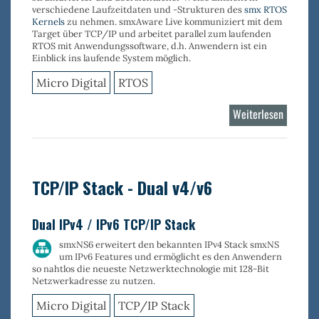
verschiedene Laufzeitdaten und -Strukturen des
smx RTOS
Kernels
zu nehmen.
smxAware Live
kommuniziert mit dem
Target über TCP/IP und arbeitet parallel zum laufenden
RTOS mit Anwendungssoftware, d.h. Anwendern ist ein
Einblick ins laufende System möglich.
Micro Digital
RTOS
Weiterlesen
über
smxAwa
Live
TCP/IP Stack - Dual v4/v6
Dual IPv4 / IPv6 TCP/IP Stack
smxNS6 erweitert den bekannten IPv4 Stack smxNS
um IPv6 Features und ermöglicht es den Anwendern
so nahtlos die neueste Netzwerktechnologie mit 128-Bit
Netzwerkadresse zu nutzen.
Micro Digital
TCP/IP Stack