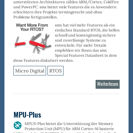
unterstützten Architekturen zählen
ARM/Cortex
,
ColdFire
und
PowerPC
. smx bietet viele Features die es Anwendern
erleichtern ihre Projekte termingerecht und ohne
Probleme fertigzustellen.
smx
hat viel mehr Features als ein
einfaches Standard RTOS, die helfen
schnell und kostengünstig sichere
und zuverlässige Systeme zu
entwickeln. Für mehr Details
empfehlen wir Ihnen das smx
Special Features Datasheet in dem
diese Features diskutiert werden.
Micro Digital
RTOS
Weiterlesen
über
smx
RTOS
Kernel
MPU-Plus
MPUS-Plus bietet die Unterstützung der
Memory
Protection Unit (MPU) für ARM Cortex-M
basierte