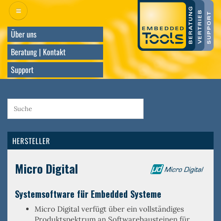
Direkt
zum
Inhalt
Über uns
Beratung | Kontakt
Support
HERSTELLER
Micro Digital
Systemsoftware für Embedded Systeme
Micro Digital verfügt über ein
vollständiges
Produktspektrum an Softwarebausteinen
für