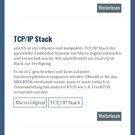
Weiterlesen
über
TCP/IP
Stack
-
Dual
TCP/IP Stack
v4/v6
smxNS
ist ein robuster und kompakter
TCP/IP Stack
der
speziell für Embedded Systeme
von Micro Digital entworfen
und entwickelt wurde. Mit smxNS6 steht ein Dual v3/v6
Stack zur Verfügung.
Er ist in C geschrieben und kann auf jeder
Hardwareplattform eingesetzt werden. Obwohl er für das
SMX RTOS
entwickelt wurde, kann er auch einfach in
Zusammenhang mit anderen RTOS wie z.B. FreeRTOS,
verwendet werden.
Micro Digital
TCP/IP Stack
Weiterlesen
über
TCP/IP
Stack