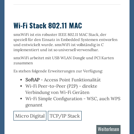
NAND
Flash
Treiber
Wi-Fi Stack 802.11 MAC
smxWiFi
ist ein robuster
IEEE 802.11 MAC Stack
, der
speziell für den Einsatz in Embedded Systemen entworfen
und entwickelt wurde. smxWiFi ist vollständig in C
implementiert und ist so universell verwendbar.
smxWiFi arbeitet mit USB WLAN Dongle und PCI Karten
zusammen
Es stehen folgende Erweiterungen zur Verfügung:
SoftAP
- Access Point Funktionalität
Wi-Fi Peer-to-Peer (P2P)
- direkte
Verbindung von Wi-Fi Geräten
Wi-Fi Simple Configuration
- WSC, auch WPS
genannt
Micro Digital
TCP/IP Stack
Weiterlesen
über