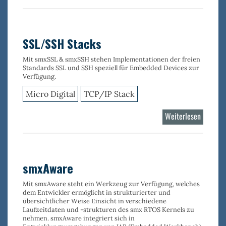
Wi-
Fi
Stack
802.11
SSL/SSH Stacks
MAC
Mit smxSSL & smxSSH stehen Implementationen der freien
Standards SSL und SSH speziell für Embedded Devices zur
Verfügung.
Micro Digital
TCP/IP Stack
Weiterlesen
über
SSL/SS
Stacks
smxAware
Mit
smxAware
steht ein Werkzeug zur Verfügung, welches
dem Entwickler ermöglicht in strukturierter und
übersichtlicher Weise Einsicht in verschiedene
Laufzeitdaten und -strukturen des smx RTOS Kernels
zu
nehmen. smxAware integriert sich in