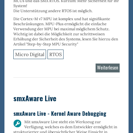
MCUs und das SMX RTOS. Kurzum: Mehr Sicherheit für Ihr
System!
Die Unterstützung andere RTOS ist möglich.
Die Cortex-M v7 MPU ist komplex und hat signifikante
Beschränkungen. MPU-Plus ermöglicht die
einfache
Verwendung der MPU
bei
maximal möglichem Schutz
.
Wichtig ist dabei die Möglichkeit zur s
chrittweisen
Erhöhung der Sicherheit des Systems
, lesen Sie hierzu den
Artikel "Step-by-Step MPU Security"
Micro Digital
RTOS
Weiterlesen
über
MPU-
Plus
smxAware Live
smxAware Live - Kernel Aware Debugging
Mit
smxAware Live
steht ein Werkzeug zur
Verfügung, welches es dem Entwickler ermöglicht in
strukturierter und übersichtlicher Weise Einsicht in