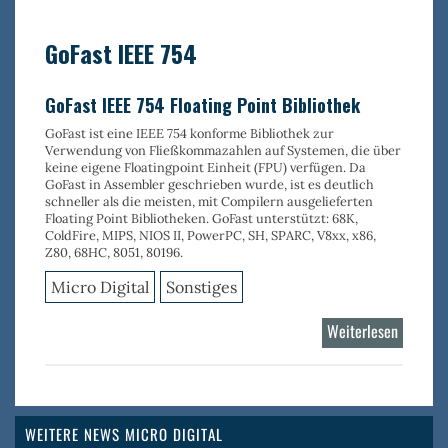
PEG
Pro
GoFast IEEE 754
GoFast IEEE 754 Floating Point Bibliothek
GoFast ist eine IEEE 754 konforme Bibliothek zur
Verwendung von Fließkommazahlen auf Systemen, die über
keine eigene Floatingpoint Einheit (FPU) verfügen. Da
GoFast in Assembler geschrieben wurde, ist es deutlich
schneller als die meisten, mit Compilern ausgelieferten
Floating Point Bibliotheken. GoFast unterstützt: 68K,
ColdFire, MIPS, NIOS II, PowerPC, SH, SPARC, V8xx, x86,
Z80, 68HC, 8051, 80196.
Micro Digital
Sonstiges
Weiterlesen
über
GoFast
IEEE
754
WEITERE NEWS MICRO DIGITAL