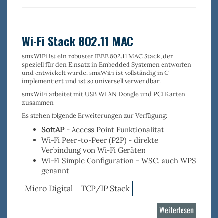
NAND
Flash
Treiber
Wi-Fi Stack 802.11 MAC
smxWiFi
ist ein robuster
IEEE 802.11 MAC Stack
, der
speziell für den Einsatz in Embedded Systemen entworfen
und entwickelt wurde. smxWiFi ist vollständig in C
implementiert und ist so universell verwendbar.
smxWiFi arbeitet mit USB WLAN Dongle und PCI Karten
zusammen
Es stehen folgende Erweiterungen zur Verfügung:
SoftAP
- Access Point Funktionalität
Wi-Fi Peer-to-Peer (P2P)
- direkte
Verbindung von Wi-Fi Geräten
Wi-Fi Simple Configuration
- WSC, auch WPS
genannt
Micro Digital
TCP/IP Stack
Weiterlesen
über