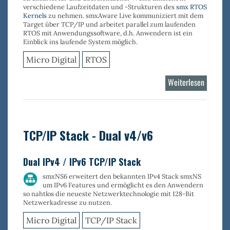
verschiedene Laufzeitdaten und -Strukturen des
smx RTOS
Kernels
zu nehmen.
smxAware Live
kommuniziert mit dem
Target über TCP/IP und arbeitet parallel zum laufenden
RTOS mit Anwendungssoftware, d.h. Anwendern ist ein
Einblick ins laufende System möglich.
Micro Digital
RTOS
Weiterlesen
über
smxAwa
Live
TCP/IP Stack - Dual v4/v6
Dual IPv4 / IPv6 TCP/IP Stack
smxNS6 erweitert den bekannten IPv4 Stack smxNS
um IPv6 Features und ermöglicht es den Anwendern
so nahtlos die neueste Netzwerktechnologie mit 128-Bit
Netzwerkadresse zu nutzen.
Micro Digital
TCP/IP Stack