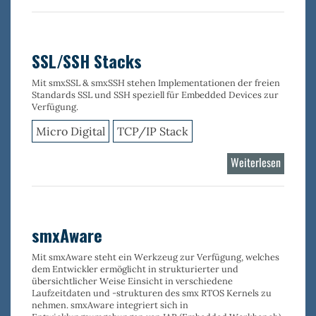
Wi-
Fi
Stack
802.11
SSL/SSH Stacks
MAC
Mit smxSSL & smxSSH stehen Implementationen der freien
Standards SSL und SSH speziell für Embedded Devices zur
Verfügung.
Micro Digital
TCP/IP Stack
Weiterlesen
über
SSL/SS
Stacks
smxAware
Mit
smxAware
steht ein Werkzeug zur Verfügung, welches
dem Entwickler ermöglicht in strukturierter und
übersichtlicher Weise Einsicht in verschiedene
Laufzeitdaten und -strukturen des smx RTOS Kernels
zu
nehmen. smxAware integriert sich in