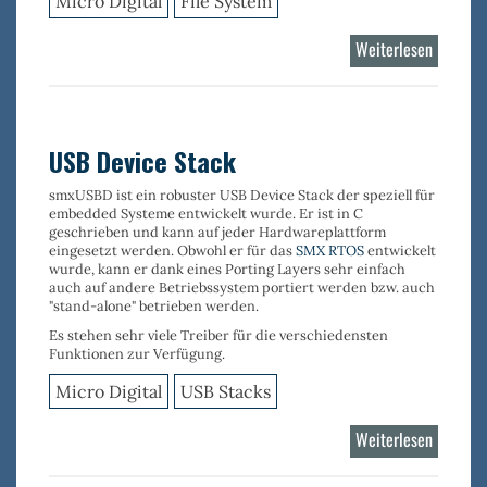
Micro Digital
File System
Weiterlesen
über
Flash
Log
Filesyst
USB Device Stack
smxUSBD
ist ein robuster
USB Device Stack
der speziell für
embedded Systeme entwickelt wurde. Er ist in C
geschrieben und kann auf jeder Hardwareplattform
eingesetzt werden. Obwohl er für das
SMX RTOS
entwickelt
wurde, kann er dank eines Porting Layers sehr einfach
auch auf andere Betriebssystem portiert werden bzw. auch
"stand-alone" betrieben werden.
Es stehen sehr viele
Treiber
für die verschiedensten
Funktionen
zur Verfügung.
Micro Digital
USB Stacks
Weiterlesen
über
USB