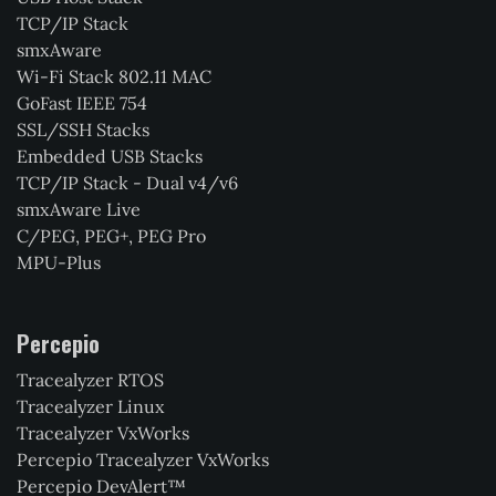
TCP/IP Stack
smxAware
Wi-Fi Stack 802.11 MAC
GoFast IEEE 754
SSL/SSH Stacks
Embedded USB Stacks
TCP/IP Stack - Dual v4/v6
smxAware Live
C/PEG, PEG+, PEG Pro
MPU-Plus
Percepio
Tracealyzer RTOS
Tracealyzer Linux
Tracealyzer VxWorks
Percepio Tracealyzer VxWorks
Percepio DevAlert™