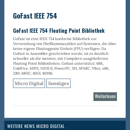
PEG
Pro
GoFast IEEE 754
GoFast IEEE 754 Floating Point Bibliothek
GoFast ist eine IEEE 754 konforme Bibliothek zur
Verwendung von Fließkommazahlen auf Systemen, die über
keine eigene Floatingpoint Einheit (FPU) verfügen. Da
GoFast in Assembler geschrieben wurde, ist es deutlich
schneller als die meisten, mit Compilern ausgelieferten
Floating Point Bibliotheken. GoFast unterstützt: 68K,
ColdFire, MIPS, NIOS II, PowerPC, SH, SPARC, V8xx, x86,
Z80, 68HC, 8051, 80196.
Micro Digital
Sonstiges
Weiterlesen
über
GoFast
IEEE
754
WEITERE NEWS MICRO DIGITAL