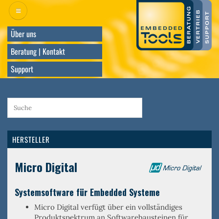
Direkt
zum
Inhalt
Über uns
Beratung | Kontakt
Support
HERSTELLER
Micro Digital
Systemsoftware für Embedded Systeme
Micro Digital verfügt über ein
vollständiges
Produktspektrum an Softwarebausteinen
für