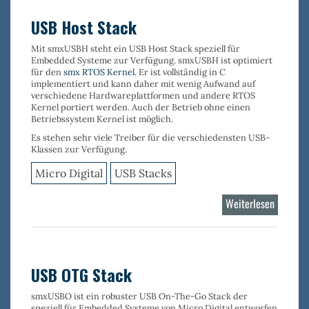
USB Host Stack
Mit
smxUSBH
steht ein USB Host Stack speziell für
Embedded Systeme zur Verfügung.
smxUSBH
ist optimiert
für den
smx RTOS Kernel
. Er ist vollständig in C
implementiert und kann daher mit wenig Aufwand auf
verschiedene Hardwareplattformen und andere RTOS
Kernel portiert werden. Auch der Betrieb ohne einen
Betriebssystem Kernel ist möglich.
Es stehen sehr viele
Treiber
für die verschiedensten
USB-
Klassen
zur Verfügung.
Micro Digital
USB Stacks
Weiterlesen
über
USB
Host
Stack
USB OTG Stack
smxUSBO
ist ein robuster
USB On-The-Go Stack
der
speziell für Embedded Systeme von Micro Digital entworfen