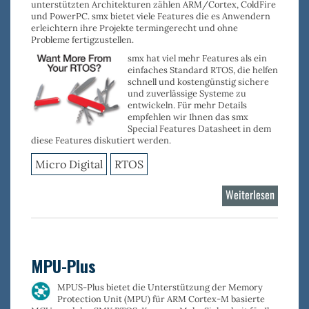
unterstützten Architekturen zählen
ARM/Cortex
,
ColdFire
und
PowerPC
. smx bietet viele Features die es Anwendern
erleichtern ihre Projekte termingerecht und ohne
Probleme fertigzustellen.
smx
hat viel mehr Features als ein
einfaches Standard RTOS, die helfen
schnell und kostengünstig sichere
und zuverlässige Systeme zu
entwickeln. Für mehr Details
empfehlen wir Ihnen das smx
Special Features Datasheet in dem
diese Features diskutiert werden.
Micro Digital
RTOS
Weiterlesen
über
smx
RTOS
Kernel
MPU-Plus
MPUS-Plus bietet die Unterstützung der
Memory
Protection Unit (MPU) für ARM Cortex-M
basierte