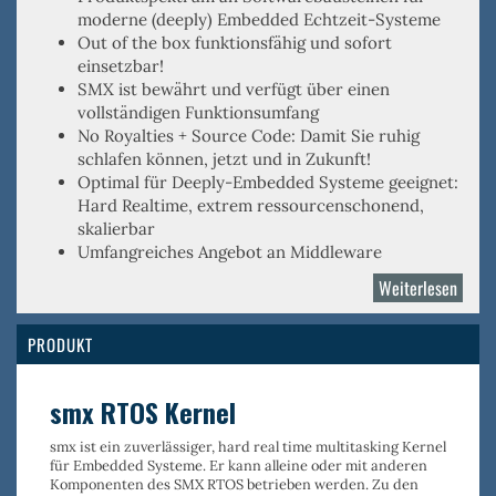
moderne (deeply) Embedded Echtzeit-Systeme
Out of the box
funktionsfähig und sofort
einsetzbar!
SMX ist
bewährt
und verfügt über einen
vollständigen Funktionsumfang
No Royalties
+
Source Code
: Damit Sie ruhig
schlafen können, jetzt und in Zukunft!
Optimal für
Deeply-Embedded
Systeme geeignet:
Hard Realtime, extrem ressourcenschonend,
skalierbar
Umfangreiches Angebot an Middleware
Weiterlesen
über
Micro
Digita
PRODUKT
smx RTOS Kernel
smx ist ein
zuverlässiger, hard real time multitasking Kernel
für Embedded Systeme. Er kann alleine oder mit anderen
Komponenten des SMX RTOS betrieben werden. Zu den