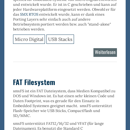
und entwickelt wurde. Er ist in C geschrieben und kann auf
jeder Hardwareplattform eingesetzt werden. Obwohl er für
das
SMX RTOS
entwickelt wurde, kann er dank eines
Porting Layers sehr einfach auch auf andere
Betriebssystem portiert werden bzw. auch "stand-alone"
betrieben werden.
Micro Digital
USB Stacks
Weiterlesen
über
USB
OTG
Stack
FAT Filesystem
smxFS
ist ein
FAT Dateisystem,
dass Medien Kompatibel zu
DOS und Windows ist. Es hat einen
sehr kleinen
Code und
Daten
Footprint
, was es gerade für den Einsatz in
Embedded Systemen geeignet macht.
smxFS
unterstützt
Flash-Speicher wie
USB Sticks
,
CompactFlash
und
SD/MMC
.
smxFS
unterstützt
FAT12/16/32
und
VFAT
(für lange
Dateinamen). Es benutzt die Standard C