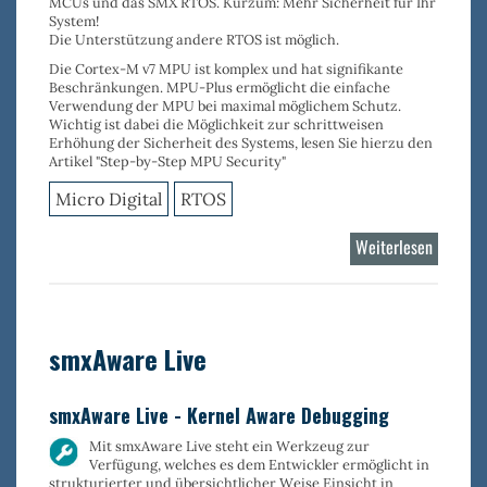
MCUs und das SMX RTOS. Kurzum: Mehr Sicherheit für Ihr
System!
Die Unterstützung andere RTOS ist möglich.
Die Cortex-M v7 MPU ist komplex und hat signifikante
Beschränkungen. MPU-Plus ermöglicht die
einfache
Verwendung der MPU
bei
maximal möglichem Schutz
.
Wichtig ist dabei die Möglichkeit zur s
chrittweisen
Erhöhung der Sicherheit des Systems
, lesen Sie hierzu den
Artikel "Step-by-Step MPU Security"
Micro Digital
RTOS
Weiterlesen
über
MPU-
Plus
smxAware Live
smxAware Live - Kernel Aware Debugging
Mit
smxAware Live
steht ein Werkzeug zur
Verfügung, welches es dem Entwickler ermöglicht in
strukturierter und übersichtlicher Weise Einsicht in