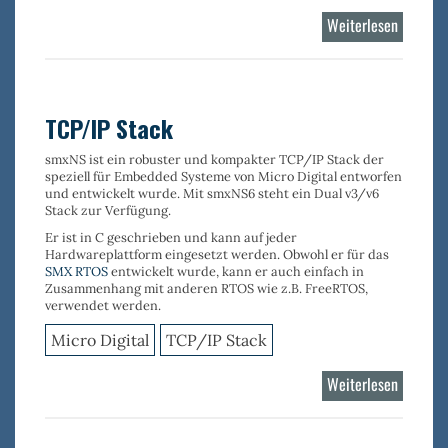
Weiterlesen
über
TCP/IP
Stack
-
Dual
TCP/IP Stack
v4/v6
smxNS
ist ein robuster und kompakter
TCP/IP Stack
der
speziell für Embedded Systeme
von Micro Digital entworfen
und entwickelt wurde. Mit smxNS6 steht ein Dual v3/v6
Stack zur Verfügung.
Er ist in C geschrieben und kann auf jeder
Hardwareplattform eingesetzt werden. Obwohl er für das
SMX RTOS
entwickelt wurde, kann er auch einfach in
Zusammenhang mit anderen RTOS wie z.B. FreeRTOS,
verwendet werden.
Micro Digital
TCP/IP Stack
Weiterlesen
über
TCP/IP
Stack