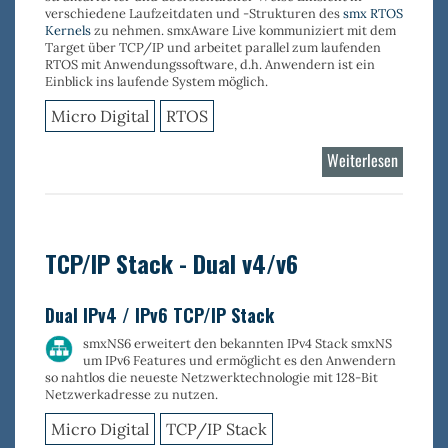
verschiedene Laufzeitdaten und -Strukturen des
smx RTOS
Kernels
zu nehmen.
smxAware Live
kommuniziert mit dem
Target über TCP/IP und arbeitet parallel zum laufenden
RTOS mit Anwendungssoftware, d.h. Anwendern ist ein
Einblick ins laufende System möglich.
Micro Digital
RTOS
Weiterlesen
über
smxAwa
Live
TCP/IP Stack - Dual v4/v6
Dual IPv4 / IPv6 TCP/IP Stack
smxNS6 erweitert den bekannten IPv4 Stack smxNS
um IPv6 Features und ermöglicht es den Anwendern
so nahtlos die neueste Netzwerktechnologie mit 128-Bit
Netzwerkadresse zu nutzen.
Micro Digital
TCP/IP Stack