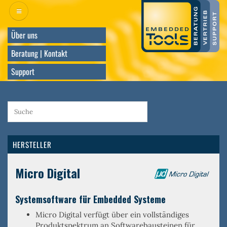
Direkt
zum
Inhalt
Über uns
Beratung | Kontakt
Support
HERSTELLER
Micro Digital
Systemsoftware für Embedded Systeme
Micro Digital verfügt über ein
vollständiges
Produktspektrum an Softwarebausteinen
für