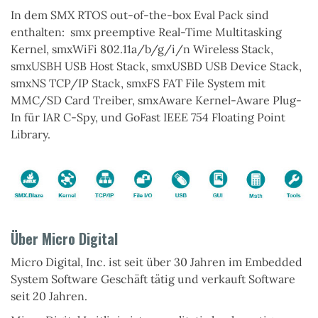
In dem SMX RTOS out-of-the-box Eval Pack sind
enthalten:
smx
preemptive Real-Time Multitasking
Kernel,
smxWiFi 802.11a/b/g/i/n
Wireless Stack,
smxUSBH
USB Host Stack,
smxUSBD
USB Device Stack,
smxNS
TCP/IP Stack,
smxFS
FAT File System mit
MMC/SD Card Treiber,
smxAware
Kernel-Aware Plug-
In für IAR C-Spy, und
GoFast
IEEE 754 Floating Point
Library.
Über Micro Digital
Micro Digital, Inc. ist seit über 30 Jahren im Embedded
System Software Geschäft tätig und verkauft Software
seit 20 Jahren.