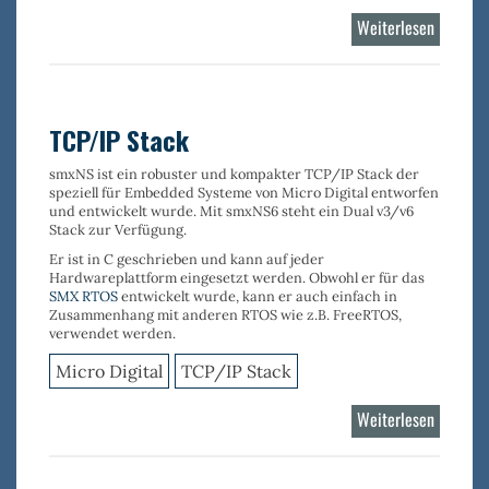
Weiterlesen
über
TCP/IP
Stack
-
Dual
TCP/IP Stack
v4/v6
smxNS
ist ein robuster und kompakter
TCP/IP Stack
der
speziell für Embedded Systeme
von Micro Digital entworfen
und entwickelt wurde. Mit smxNS6 steht ein Dual v3/v6
Stack zur Verfügung.
Er ist in C geschrieben und kann auf jeder
Hardwareplattform eingesetzt werden. Obwohl er für das
SMX RTOS
entwickelt wurde, kann er auch einfach in
Zusammenhang mit anderen RTOS wie z.B. FreeRTOS,
verwendet werden.
Micro Digital
TCP/IP Stack
Weiterlesen
über
TCP/IP
Stack