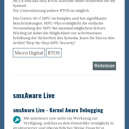
MCUs und das SMX RTOS. Kurzum: Mehr Sicherheit für Ihr
System!
Die Unterstützung andere RTOS ist möglich.
Die Cortex-M v7 MPU ist komplex und hat signifikante
Beschränkungen. MPU-Plus ermöglicht die
einfache
Verwendung der MPU
bei
maximal möglichem Schutz
.
Wichtig ist dabei die Möglichkeit zur s
chrittweisen
Erhöhung der Sicherheit des Systems
, lesen Sie hierzu den
Artikel "Step-by-Step MPU Security"
Micro Digital
RTOS
Weiterlesen
über
MPU-
Plus
smxAware Live
smxAware Live - Kernel Aware Debugging
Mit
smxAware Live
steht ein Werkzeug zur
Verfügung, welches es dem Entwickler ermöglicht in
strukturierter und übersichtlicher Weise Einsicht in