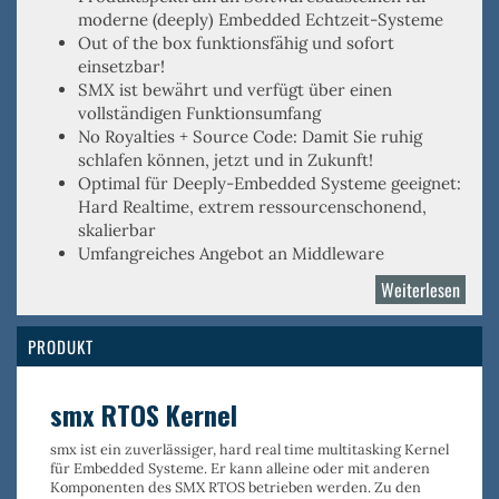
moderne (deeply) Embedded Echtzeit-Systeme
Out of the box
funktionsfähig und sofort
einsetzbar!
SMX ist
bewährt
und verfügt über einen
vollständigen Funktionsumfang
No Royalties
+
Source Code
: Damit Sie ruhig
schlafen können, jetzt und in Zukunft!
Optimal für
Deeply-Embedded
Systeme geeignet:
Hard Realtime, extrem ressourcenschonend,
skalierbar
Umfangreiches Angebot an Middleware
Weiterlesen
über
Micro
Digita
PRODUKT
smx RTOS Kernel
smx ist ein
zuverlässiger, hard real time multitasking Kernel
für Embedded Systeme. Er kann alleine oder mit anderen
Komponenten des SMX RTOS betrieben werden. Zu den