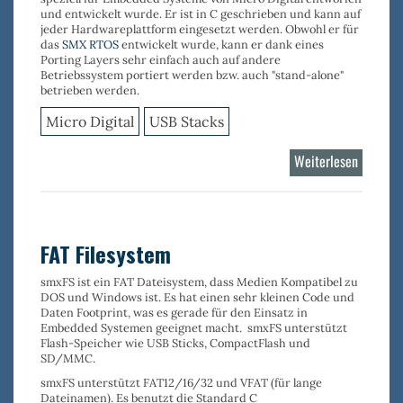
und entwickelt wurde. Er ist in C geschrieben und kann auf
jeder Hardwareplattform eingesetzt werden. Obwohl er für
das
SMX RTOS
entwickelt wurde, kann er dank eines
Porting Layers sehr einfach auch auf andere
Betriebssystem portiert werden bzw. auch "stand-alone"
betrieben werden.
Micro Digital
USB Stacks
Weiterlesen
über
USB
OTG
Stack
FAT Filesystem
smxFS
ist ein
FAT Dateisystem,
dass Medien Kompatibel zu
DOS und Windows ist. Es hat einen
sehr kleinen
Code und
Daten
Footprint
, was es gerade für den Einsatz in
Embedded Systemen geeignet macht.
smxFS
unterstützt
Flash-Speicher wie
USB Sticks
,
CompactFlash
und
SD/MMC
.
smxFS
unterstützt
FAT12/16/32
und
VFAT
(für lange
Dateinamen). Es benutzt die Standard C