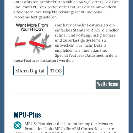
unterstützten Architekturen zählen
ARM/Cortex
,
ColdFire
und
PowerPC
. smx bietet viele Features die es Anwendern
erleichtern ihre Projekte termingerecht und ohne
Probleme fertigzustellen.
smx
hat viel mehr Features als ein
einfaches Standard RTOS, die helfen
schnell und kostengünstig sichere
und zuverlässige Systeme zu
entwickeln. Für mehr Details
empfehlen wir Ihnen das smx
Special Features Datasheet in dem
diese Features diskutiert werden.
Micro Digital
RTOS
Weiterlesen
über
smx
RTOS
Kernel
MPU-Plus
MPUS-Plus bietet die Unterstützung der
Memory
Protection Unit (MPU) für ARM Cortex-M
basierte