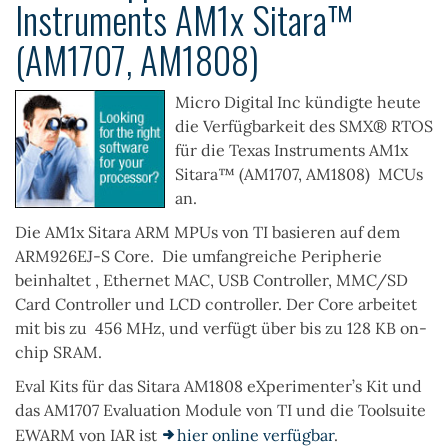
Instruments AM1x Sitara™
(AM1707, AM1808)
Micro Digital Inc kündigte heute
die Verfügbarkeit des
SMX® RTOS
für die
Texas Instruments AM1x
Sitara™ (AM1707, AM1808)
MCUs
an.
Die AM1x Sitara ARM MPUs von TI basieren auf dem
ARM926EJ-S Core. Die umfangreiche Peripherie
beinhaltet , Ethernet MAC, USB Controller, MMC/SD
Card Controller und LCD controller. Der Core arbeitet
mit bis zu 456 MHz, und verfügt über bis zu 128 KB on-
chip SRAM.
Eval Kit
s
für das
Sitara AM1808 eXperimenter’s Kit
und
das
AM1707 Evaluation Module
von TI
und die Toolsuite
EWARM
von IAR ist
hier online verfügbar
.