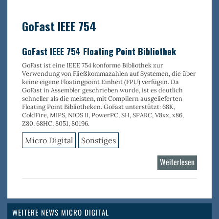
PEG
Pro
GoFast IEEE 754
GoFast IEEE 754 Floating Point Bibliothek
GoFast ist eine IEEE 754 konforme Bibliothek zur
Verwendung von Fließkommazahlen auf Systemen, die über
keine eigene Floatingpoint Einheit (FPU) verfügen. Da
GoFast in Assembler geschrieben wurde, ist es deutlich
schneller als die meisten, mit Compilern ausgelieferten
Floating Point Bibliotheken. GoFast unterstützt: 68K,
ColdFire, MIPS, NIOS II, PowerPC, SH, SPARC, V8xx, x86,
Z80, 68HC, 8051, 80196.
Micro Digital
Sonstiges
Weiterlesen
über
GoFast
IEEE
754
WEITERE NEWS MICRO DIGITAL