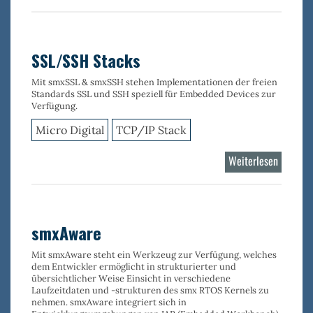
Wi-
Fi
Stack
802.11
SSL/SSH Stacks
MAC
Mit smxSSL & smxSSH stehen Implementationen der freien
Standards SSL und SSH speziell für Embedded Devices zur
Verfügung.
Micro Digital
TCP/IP Stack
Weiterlesen
über
SSL/SS
Stacks
smxAware
Mit
smxAware
steht ein Werkzeug zur Verfügung, welches
dem Entwickler ermöglicht in strukturierter und
übersichtlicher Weise Einsicht in verschiedene
Laufzeitdaten und -strukturen des smx RTOS Kernels
zu
nehmen. smxAware integriert sich in