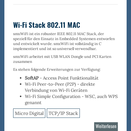
NAND
Flash
Treiber
Wi-Fi Stack 802.11 MAC
smxWiFi
ist ein robuster
IEEE 802.11 MAC Stack
, der
speziell für den Einsatz in Embedded Systemen entworfen
und entwickelt wurde. smxWiFi ist vollständig in C
implementiert und ist so universell verwendbar.
smxWiFi arbeitet mit USB WLAN Dongle und PCI Karten
zusammen
Es stehen folgende Erweiterungen zur Verfügung:
SoftAP
- Access Point Funktionalität
Wi-Fi Peer-to-Peer (P2P)
- direkte
Verbindung von Wi-Fi Geräten
Wi-Fi Simple Configuration
- WSC, auch WPS
genannt
Micro Digital
TCP/IP Stack
Weiterlesen
über