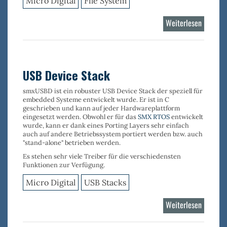
Micro Digital
File System
Weiterlesen
über
Flash
Log
Filesyst
USB Device Stack
smxUSBD
ist ein robuster
USB Device Stack
der speziell für
embedded Systeme entwickelt wurde. Er ist in C
geschrieben und kann auf jeder Hardwareplattform
eingesetzt werden. Obwohl er für das
SMX RTOS
entwickelt
wurde, kann er dank eines Porting Layers sehr einfach
auch auf andere Betriebssystem portiert werden bzw. auch
"stand-alone" betrieben werden.
Es stehen sehr viele
Treiber
für die verschiedensten
Funktionen
zur Verfügung.
Micro Digital
USB Stacks
Weiterlesen
über
USB