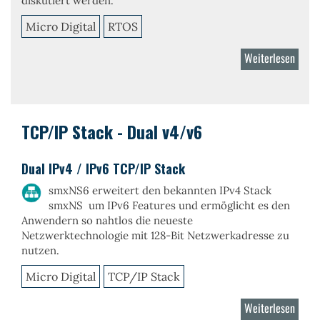
diskutiert werden.
Micro Digital
RTOS
Weiterlesen
über
smx
RTOS
Kerne
TCP/IP Stack - Dual v4/v6
Dual IPv4 / IPv6 TCP/IP Stack
smxNS6 erweitert den bekannten IPv4 Stack
smxNS um IPv6 Features und ermöglicht es den
Anwendern so nahtlos die neueste
Netzwerktechnologie mit 128-Bit Netzwerkadresse zu
nutzen.
Micro Digital
TCP/IP Stack
Weiterlesen
über