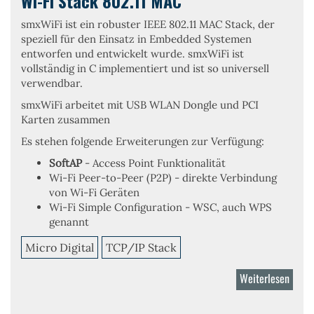
Wi-Fi Stack 802.11 MAC
smxWiFi
ist ein robuster
IEEE 802.11 MAC Stack
, der
speziell für den Einsatz in Embedded Systemen
entworfen und entwickelt wurde. smxWiFi ist
vollständig in C implementiert und ist so universell
verwendbar.
smxWiFi arbeitet mit USB WLAN Dongle und PCI
Karten zusammen
Es stehen folgende Erweiterungen zur Verfügung:
SoftAP
- Access Point Funktionalität
Wi-Fi Peer-to-Peer (P2P)
- direkte Verbindung
von Wi-Fi Geräten
Wi-Fi Simple Configuration
- WSC, auch WPS
genannt
Micro Digital
TCP/IP Stack
Weiterlesen
über
Wi-
Fi