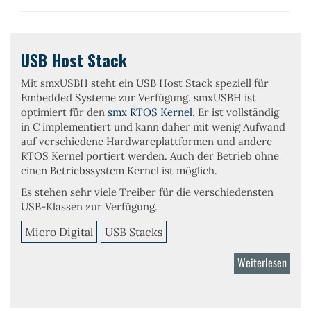
TCP/I
Stack
-
Dual
USB Host Stack
v4/v6
Mit
smxUSBH
steht ein USB Host Stack speziell für
Embedded Systeme zur Verfügung.
smxUSBH
ist
optimiert für den
smx RTOS Kernel
. Er ist vollständig
in C implementiert und kann daher mit wenig Aufwand
auf verschiedene Hardwareplattformen und andere
RTOS Kernel portiert werden. Auch der Betrieb ohne
einen Betriebssystem Kernel ist möglich.
Es stehen sehr viele
Treiber
für die verschiedensten
USB-Klassen
zur Verfügung.
Micro Digital
USB Stacks
Weiterlesen
über
USB
Host