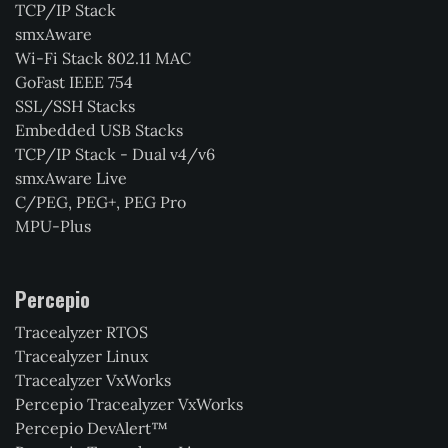
TCP/IP Stack
smxAware
Wi-Fi Stack 802.11 MAC
GoFast IEEE 754
SSL/SSH Stacks
Embedded USB Stacks
TCP/IP Stack - Dual v4/v6
smxAware Live
C/PEG, PEG+, PEG Pro
MPU-Plus
Percepio
Tracealyzer RTOS
Tracealyzer Linux
Tracealyzer VxWorks
Percepio Tracealyzer VxWorks
Percepio DevAlert™