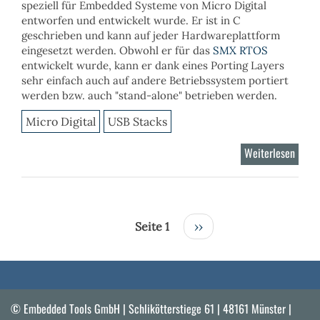
speziell für Embedded Systeme von Micro Digital
entworfen und entwickelt wurde. Er ist in C
geschrieben und kann auf jeder Hardwareplattform
eingesetzt werden. Obwohl er für das
SMX RTOS
entwickelt wurde, kann er dank eines Porting Layers
sehr einfach auch auf andere Betriebssystem portiert
werden bzw. auch "stand-alone" betrieben werden.
Micro Digital
USB Stacks
Weiterlesen
über
USB
OTG
Stack
Seitennummerierung
Seite 1
Nächste
››
Seite
© Embedded Tools GmbH | Schlikötterstiege 61 | 48161 Münster |