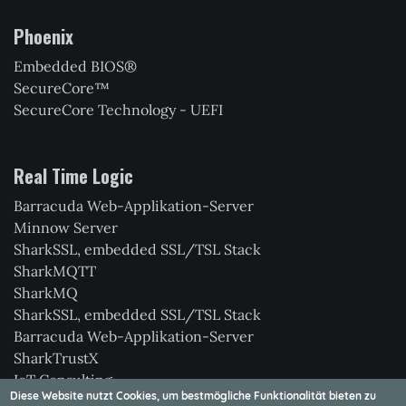
Phoenix
Embedded BIOS®
SecureCore™
SecureCore Technology - UEFI
Real Time Logic
Barracuda Web-Applikation-Server
Minnow Server
SharkSSL, embedded SSL/TSL Stack
SharkMQTT
SharkMQ
SharkSSL, embedded SSL/TSL Stack
Barracuda Web-Applikation-Server
SharkTrustX
IoT Consulting
Diese Website nutzt Cookies, um bestmögliche Funktionalität bieten zu
Xedge