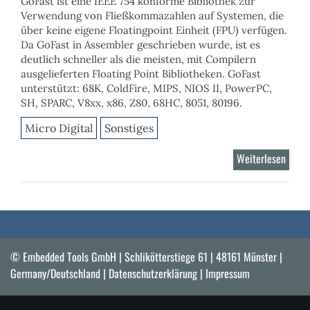
GoFast ist eine IEEE 754 konforme Bibliothek zur
Verwendung von Fließkommazahlen auf Systemen, die
über keine eigene Floatingpoint Einheit (FPU) verfügen.
Da GoFast in Assembler geschrieben wurde, ist es
deutlich schneller als die meisten, mit Compilern
ausgelieferten Floating Point Bibliotheken. GoFast
unterstützt: 68K, ColdFire, MIPS, NIOS II, PowerPC,
SH, SPARC, V8xx, x86, Z80, 68HC, 8051, 80196.
Micro Digital
Sonstiges
Weiterlesen
über
GoFas
IEEE
754
© Embedded Tools GmbH | Schlikötterstiege 61 | 48161 Münster |
Germany/Deutschland |
Datenschutzerklärung
|
Impressum