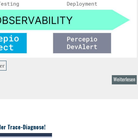
er
Weiterlesen
ü
P
D
ler Trace-Diagnose!