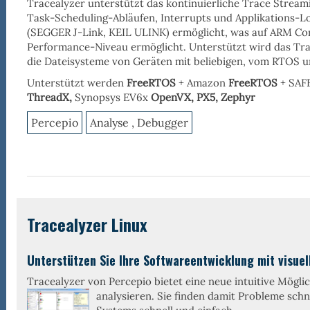
Tracealyzer
unterstützt das
kontinuierliche Trace Stream
Task-Scheduling-Abläufen, Interrupts und Applikations-L
(
SEGGER J-Link
,
KEIL ULINK
) ermöglicht, was auf ARM C
Performance-Niveau ermöglicht. Unterstützt wird das Tr
die
Dateisysteme
von Geräten mit beliebigen, vom RTOS u
Unterstützt werden
FreeRTOS
+ Amazon
FreeRTOS
+ SAF
ThreadX,
Synopsys EV6x
OpenVX,
PX5, Zephyr
Percepio
Analyse , Debugger
Tracealyzer Linux
Unterstützen Sie Ihre Softwareentwicklung mit visuel
Tracealyzer von Percepio bietet eine neue intuitive Mögli
analysieren. Sie finden
damit Probleme schne