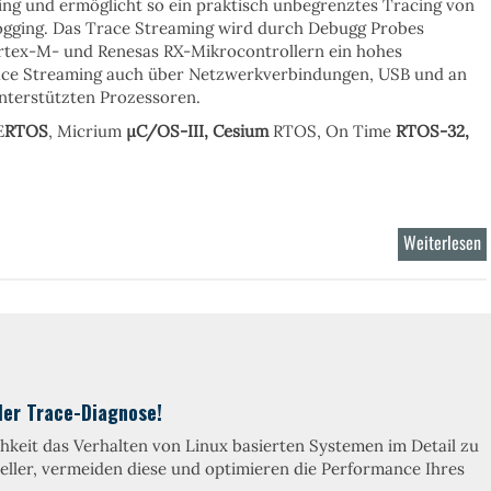
ing
und ermöglicht so ein praktisch unbegrenztes Tracing von
ogging. Das Trace Streaming wird durch
Debugg Probes
ortex-M- und Renesas RX-Mikrocontrollern ein hohes
ace Streaming auch über
Netzwerkverbindungen, USB
und an
nterstützten Prozessoren.
E
RTOS
, Micrium
µC/OS-III,
Cesium
RTOS, On Time
RTOS-32
,
Weiterlesen
ü
T
R
ler Trace-Diagnose!
chkeit das Verhalten von Linux basierten Systemen im Detail zu
ller, vermeiden diese und optimieren die Performance Ihres