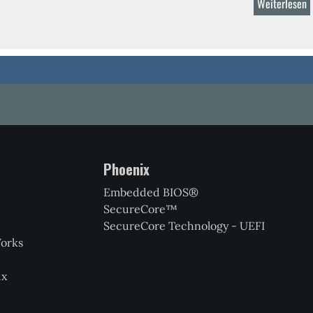
Weiterlesen
ü
P
T
V
Phoenix
Embedded BIOS®
SecureCore™
SecureCore Technology - UEFI
Works
ux