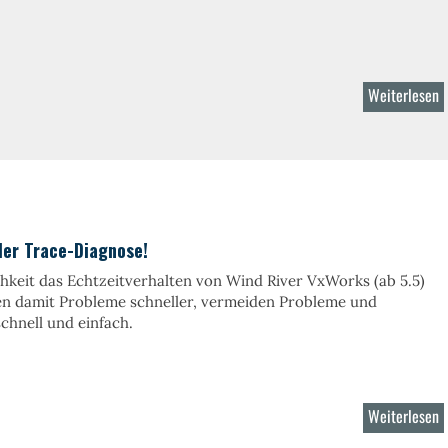
Weiterlesen
ü
T
L
ler Trace-Diagnose!
chkeit das Echtzeitverhalten von Wind River VxWorks (ab 5.5)
den damit Probleme schneller, vermeiden Probleme und
chnell und einfach.
Weiterlesen
ü
T