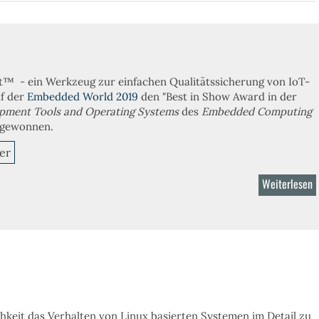
V
t™ - ein Werkzeug zur einfachen Qualitätssicherung von IoT-
uf der
Embedded World 2019
den "Best in Show Award in der
pment Tools and Operating Systems
des
Embedded Computing
gewonnen.
er
Weiterlesen
ü
P
D
chkeit das Verhalten von Linux basierten Systemen im Detail zu