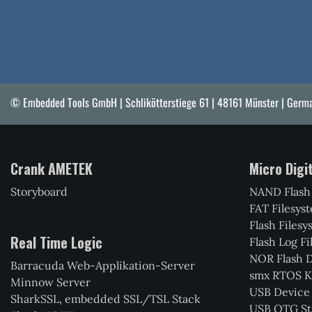
© Embedded Tools GmbH | Schlikötterstiege 61 | 48161 Münster | Germ
Crank AMETEK
Micro Digi
Storyboard
NAND Flash
FAT Filesys
Flash Filesy
Real Time Logic
Flash Log F
NOR Flash D
Barracuda Web-Applikation-Server
smx RTOS K
Minnow Server
USB Device
SharkSSL, embedded SSL/TSL Stack
USB OTG St