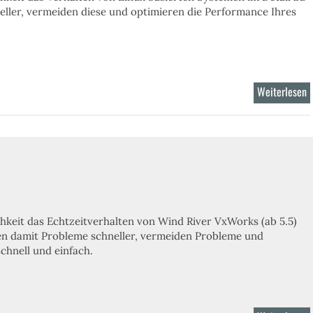
ller, vermeiden diese und optimieren die Performance Ihres
Weiterlesen
ü
P
T
L
chkeit das Echtzeitverhalten von Wind River VxWorks (ab 5.5)
den damit Probleme schneller, vermeiden Probleme und
chnell und einfach.