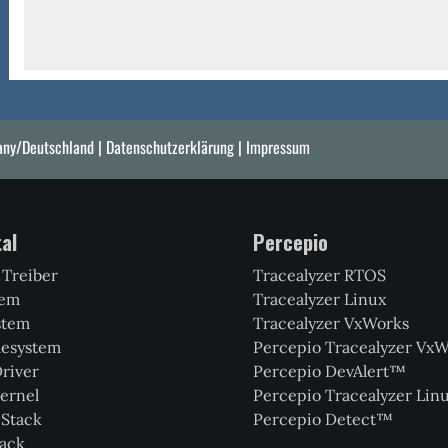
any/Deutschland |
Datenschutzerklärung
|
Impressum
tal
Percepio
 Treiber
Tracealyzer RTOS
tem
Tracealyzer Linux
stem
Tracealyzer VxWorks
ilesystem
Percepio Tracealyzer Vx
river
Percepio DevAlert™
ernel
Percepio Tracealyzer Lin
 Stack
Percepio Detect™
ack