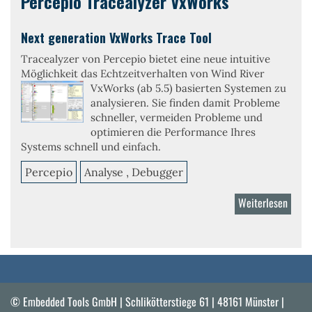
Percepio Tracealyzer VxWorks
Next generation VxWorks Trace Tool
Tracealyzer von Percepio bietet eine neue intuitive
Möglichkeit das Echtzeitverhalten von Wind River
VxWorks (ab 5.5) basierten Systemen zu
analysieren. Sie finden damit Probleme
schneller, vermeiden Probleme und
optimieren die Performance Ihres
Systems schnell und einfach.
Percepio
Analyse , Debugger
Weiterlesen
über
Perce
Trace
VxWo
© Embedded Tools GmbH | Schlikötterstiege 61 | 48161 Münster |