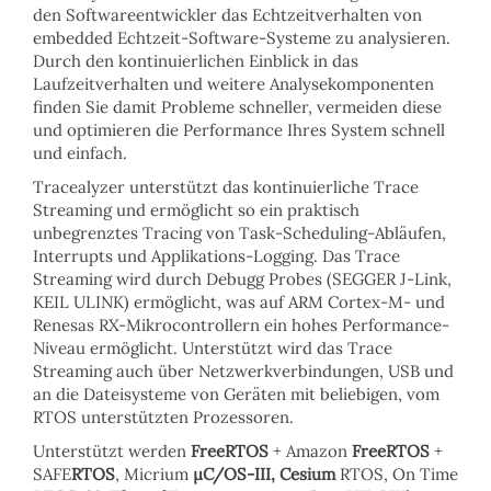
den Softwareentwickler das Echtzeitverhalten von
embedded Echtzeit-Software-Systeme zu analysieren.
Durch den kontinuierlichen Einblick in das
Laufzeitverhalten und weitere Analysekomponenten
finden
Sie damit
Probleme schneller
, vermeiden diese
und o
ptimieren die Performance
Ihres System schnell
und einfach.
Tracealyzer
unterstützt das
kontinuierliche Trace
Streaming
und ermöglicht so ein praktisch
unbegrenztes Tracing von Task-Scheduling-Abläufen,
Interrupts und Applikations-Logging. Das Trace
Streaming wird durch
Debugg Probes
(
SEGGER J-Link
,
KEIL ULINK
) ermöglicht, was auf ARM Cortex-M- und
Renesas RX-Mikrocontrollern ein hohes Performance-
Niveau ermöglicht. Unterstützt wird das Trace
Streaming auch über
Netzwerkverbindungen, USB
und
an die
Dateisysteme
von Geräten mit beliebigen, vom
RTOS unterstützten Prozessoren.
Unterstützt werden
FreeRTOS
+ Amazon
FreeRTOS
+
SAFE
RTOS
, Micrium
µC/OS-III,
Cesium
RTOS, On Time