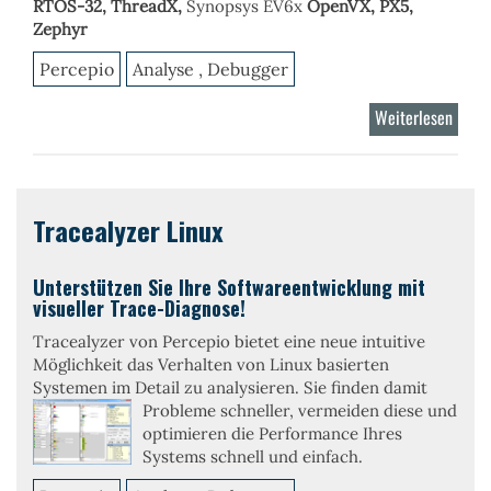
RTOS-32
,
ThreadX,
Synopsys EV6x
OpenVX,
PX5,
Zephyr
Percepio
Analyse , Debugger
Weiterlesen
über
Trace
RTOS
Tracealyzer Linux
Unterstützen Sie Ihre Softwareentwicklung mit
visueller Trace-Diagnose!
Tracealyzer von Percepio bietet eine neue intuitive
Möglichkeit das Verhalten von Linux basierten
Systemen im Detail zu analysieren. Sie finden
damit
Probleme schneller, vermeiden diese und
optimieren die Performance Ihres
Systems schnell und einfach.