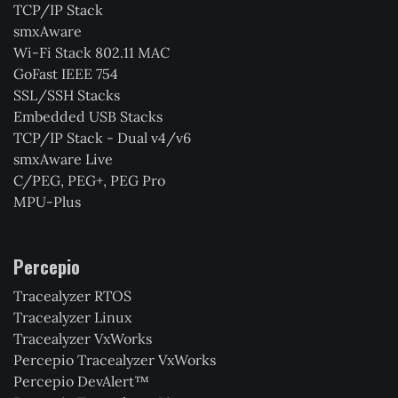
TCP/IP Stack
smxAware
Wi-Fi Stack 802.11 MAC
GoFast IEEE 754
SSL/SSH Stacks
Embedded USB Stacks
TCP/IP Stack - Dual v4/v6
smxAware Live
C/PEG, PEG+, PEG Pro
MPU-Plus
Percepio
Tracealyzer RTOS
Tracealyzer Linux
Tracealyzer VxWorks
Percepio Tracealyzer VxWorks
Percepio DevAlert™