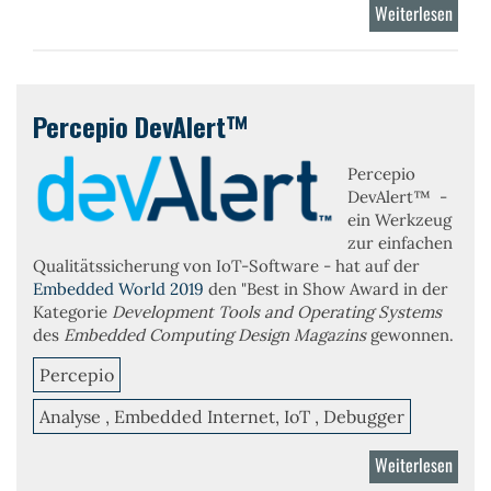
Weiterlesen
über
Trace
VxWo
Percepio DevAlert™
Percepio
DevAlert™ -
ein Werkzeug
zur einfachen
Qualitätssicherung von IoT-Software - hat auf der
Embedded World 2019
den "Best in Show Award in der
Kategorie
Development Tools and Operating Systems
des
Embedded Computing Design Magazins
gewonnen.
Percepio
Analyse , Embedded Internet, IoT , Debugger
Weiterlesen
über